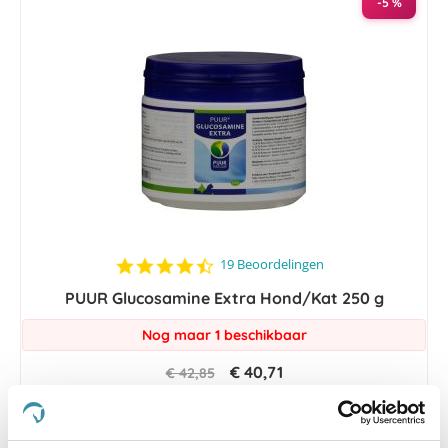
-5 %
4.3
19 Beoordelingen
star
PUUR Glucosamine Extra Hond/Kat 250 g
rating
Nog maar 1 beschikbaar
€ 40,71
€ 42,85