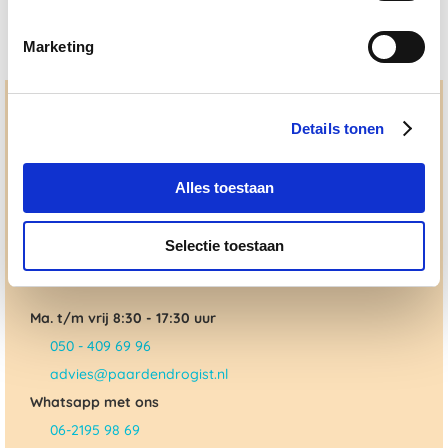
Marketing
Hulp en advies nodig?
Details tonen
Jouw paard gezond houden en krijgen. Dat is waar we het
allemaal voor doen. Bij De Paardendrogist worden we
gedreven door onze visie: het leveren van producten van
Alles toestaan
topkwaliteit, uitgebreide informatieverstrekking en
"ouderwetse" service. Wij helpen je graag, doen wat wij
beloven en rusten pas als jij tevreden bent; dat menen we en
Selectie toestaan
dat checken we ook.
Ma. t/m vrij 8:30 - 17:30 uur
050 - 409 69 96
advies@paardendrogist.nl
Whatsapp met ons
06-2195 98 69