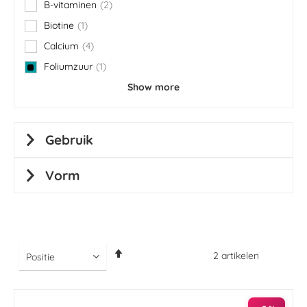
B-vitaminen
2
items
Biotine
1
item
Calcium
4
items
Foliumzuur
1
item
Show more
Gebruik
Vorm
Van
2
artikelen
hoog
naar
laag
sorteren