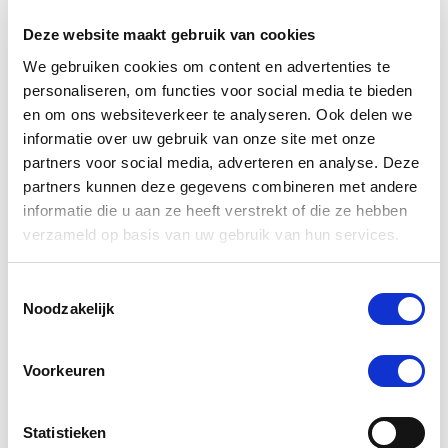
Deze website maakt gebruik van cookies
-5 %
We gebruiken cookies om content en advertenties te
personaliseren, om functies voor social media te bieden
en om ons websiteverkeer te analyseren. Ook delen we
informatie over uw gebruik van onze site met onze
partners voor social media, adverteren en analyse. Deze
partners kunnen deze gegevens combineren met andere
informatie die u aan ze heeft verstrekt of die ze hebben
verzameld op basis van uw gebruik van hun services.
Toestemmingsselectie
4.5
6 Beoordelingen
Noodzakelijk
star
Puur Muscle Mass Hond/Kat
rating
Nog maar 1 beschikbaar
Voorkeuren
€ 74,44
€ 78,36
Statistieken