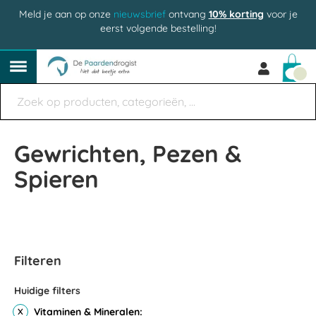
Meld je aan op onze
nieuwsbrief
ontvang
10% korting
voor je
eerst volgende bestelling!
Win
Gewrichten, Pezen &
Spieren
Filteren
Huidige filters
Vitaminen & Mineralen