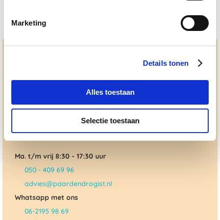
Marketing
Hulp en advies nodig?
Details tonen
Jouw paard gezond houden en krijgen. Dat is waar we het
allemaal voor doen. Bij De Paardendrogist worden we
gedreven door onze visie: het leveren van producten van
Alles toestaan
topkwaliteit, uitgebreide informatieverstrekking en
"ouderwetse" service. Wij helpen je graag, doen wat wij
beloven en rusten pas als jij tevreden bent; dat menen we en
Selectie toestaan
dat checken we ook.
Ma. t/m vrij 8:30 - 17:30 uur
050 - 409 69 96
advies@paardendrogist.nl
Whatsapp met ons
06-2195 98 69