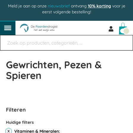
Meld je aan op onze
nieuwsbrief
ontvang
10% korting
voor je
eerst volgende bestelling!
Win
Gewrichten, Pezen &
Spieren
Filteren
Huidige filters
Vitaminen & Mineralen