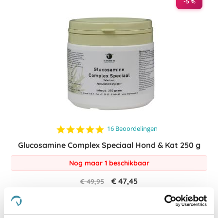
-5 %
4.8
16 Beoordelingen
star
Glucosamine Complex Speciaal Hond & Kat 250 g
rating
Nog maar 1 beschikbaar
€ 47,45
€ 49,95