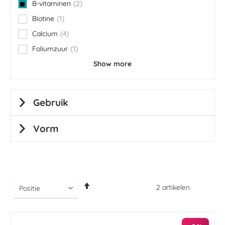
B-vitaminen
2
items
Biotine
1
item
Calcium
4
items
Foliumzuur
1
item
Show more
Gebruik
Vorm
Van
2
artikelen
hoog
naar
laag
sorteren