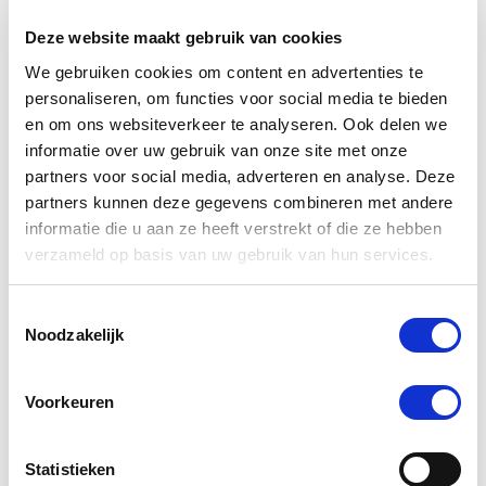
Deze website maakt gebruik van cookies
-5 %
We gebruiken cookies om content en advertenties te
personaliseren, om functies voor social media te bieden
en om ons websiteverkeer te analyseren. Ook delen we
informatie over uw gebruik van onze site met onze
partners voor social media, adverteren en analyse. Deze
partners kunnen deze gegevens combineren met andere
informatie die u aan ze heeft verstrekt of die ze hebben
verzameld op basis van uw gebruik van hun services.
Toestemmingsselectie
4.5
6 Beoordelingen
Noodzakelijk
star
Puur Muscle Mass Hond/Kat
rating
Nog maar 1 beschikbaar
Voorkeuren
€ 74,44
€ 78,36
Statistieken