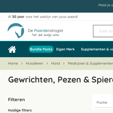
Meld je 
Al
30 jaar
voor het welzijn van jouw paard!
Ga
naar
de
inhoud
Bundle Packs
Eigen Merk
Supplementen & v
Home
Huisdieren
Hond
Medicijnen & Supplemente
Gewrichten, Pezen & Spie
Filteren
Huidige filters