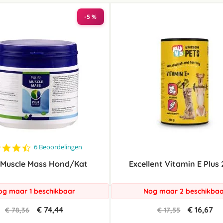
laag
sorteren
-5 %
4.5
6 Beoordelingen
star
 Muscle Mass Hond/Kat
rating
Excellent Vitamin E Plus
og maar 1 beschikbaar
Nog maar 2 beschikba
€ 74,44
€ 16,67
€ 78,36
€ 17,55