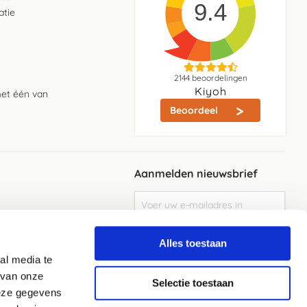
9.4
atie
2144
beoordelingen
Kiyoh
met één van
Beoordeel
Aanmelden nieuwsbrief
Abonneer
u
op
Meld je aan
onze
Alles toestaan
nieuwsbrief
al media te
Elke week de beste acties en het laaste
nieuws in je eigen mailbox
 van onze
Selectie toestaan
deze gegevens