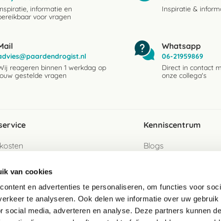
Inspiratie, informatie en
Inspiratie & inform
bereikbaar voor vragen
Mail
Whatsapp
advies@paardendrogist.nl
06-21959869
Wij reageren binnen 1 werkdag op
Direct in contact 
jouw gestelde vragen
onze collega's
service
Kenniscentrum
kosten
Blogs
ervice
Ingredientenwijzer
ik van cookies
jzen
Merken
ontent en advertenties te personaliseren, om functies voor soci
erkeer te analyseren. Ook delen we informatie over uw gebruik
turen als gast
or social media, adverteren en analyse. Deze partners kunnen 