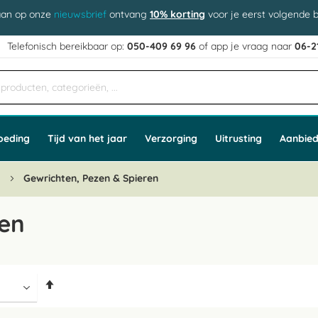
aan op onze
nieuwsbrief
ontvang
10% korting
voor je eerst volgende b
j
Telefonisch bereikbaar op:
050-409 69 96
of app
e vraag naar
06-2
oeding
Tijd van het jaar
Verzorging
Uitrusting
Aanbied
n
Gewrichten, Pezen & Spieren
ren
Van
hoog
naar