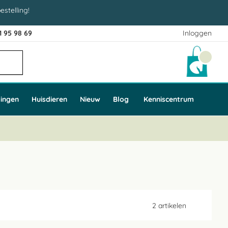
estelling!
1 95 98 69
Inloggen
Winke
ingen
Huisdieren
Nieuw
Blog
Kenniscentrum
2
artikelen