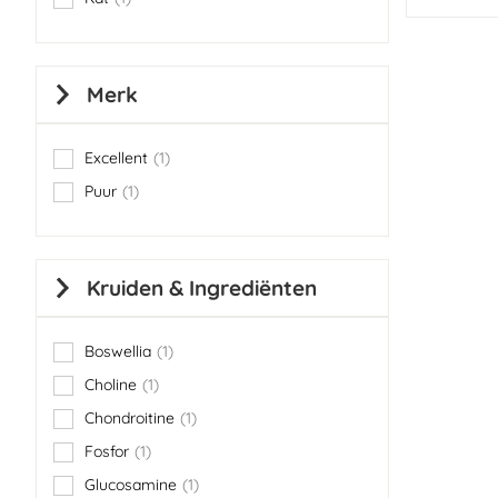
item
Merk
Excellent
1
item
Puur
1
item
Kruiden & Ingrediënten
Boswellia
1
item
Choline
1
item
Chondroitine
1
item
Fosfor
1
item
Glucosamine
1
item