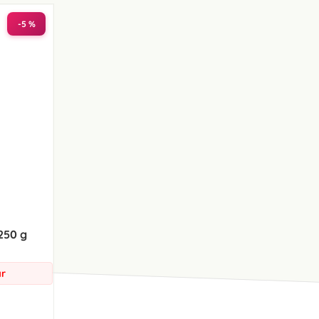
-5 %
 250 g
ar