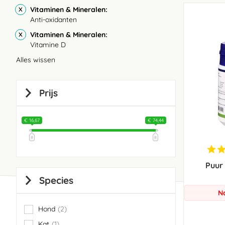
Vitaminen & Mineralen
Anti-oxidanten
Vitaminen & Mineralen
Vitamine D
Alles wissen
Prijs
€ 16,67
€ 74,44
Puur
Species
N
Hond
2
items
Kat
1