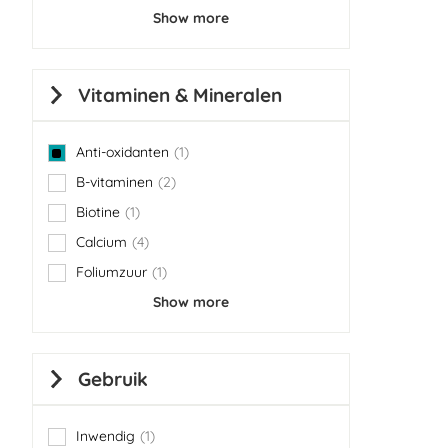
Show more
Vitaminen & Mineralen
Anti-oxidanten
1
item
B-vitaminen
2
items
Biotine
1
item
Calcium
4
items
Foliumzuur
1
item
Show more
Gebruik
Inwendig
1
item