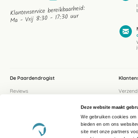
Klantenservice bereikbaarheid:
Ma - Vrij 8:30 - 17:30 uur
De Paardendrogist
Klanten
Reviews
Verzend
Over ons
Bezorgs
Deze website maakt gebru
Vacatures
Betaalwi
We gebruiken cookies om c
Contact
Retour
bieden en om ons websitev
Retour s
site met onze partners vo