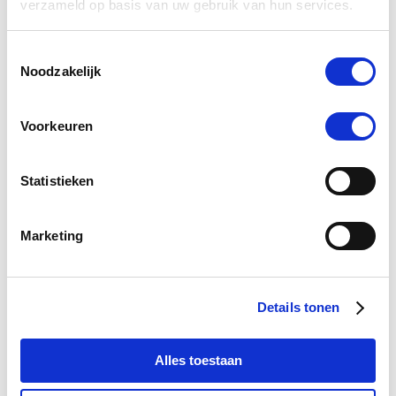
verzameld op basis van uw gebruik van hun services.
Toestemmingsselectie
-5 %
Noodzakelijk
Voorkeuren
Statistieken
Marketing
Details tonen
Excellent Vitamin E Plus 250 g
€ 16,67
€ 17,55
Alles toestaan