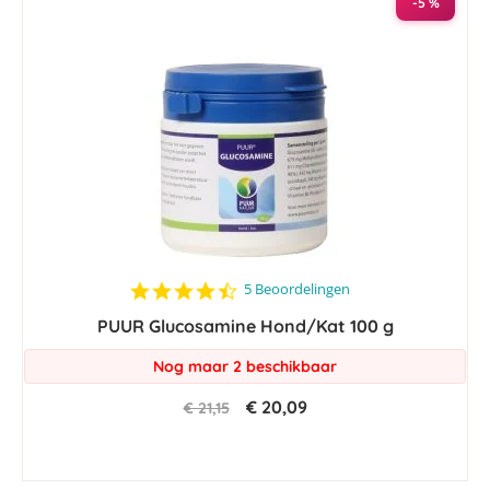
-5 %
4.4
5 Beoordelingen
star
PUUR Glucosamine Hond/Kat 100 g
rating
Nog maar 2 beschikbaar
€ 20,09
€ 21,15