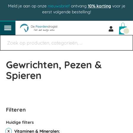
Meld je aan op onze
nieuwsbrief
ontvang
10% korting
voor je
eerst volgende bestelling!
Win
Gewrichten, Pezen &
Spieren
Filteren
Huidige filters
Vitaminen & Mineralen