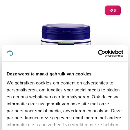
-5 %
Deze website maakt gebruik van cookies
We gebruiken cookies om content en advertenties te
4.5
6 Beoordelingen
personaliseren, om functies voor social media te bieden
star
Puur Muscle Mass Hond/Kat
rating
en om ons websiteverkeer te analyseren. Ook delen we
informatie over uw gebruik van onze site met onze
Nog maar 1 beschikbaar
partners voor social media, adverteren en analyse. Deze
€ 74,44
partners kunnen deze gegevens combineren met andere
€ 78,36
informatie die u aan ze heeft verstrekt of die ze hebben