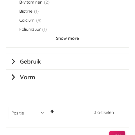
B-vitaminen
2
items
Biotine
1
item
Calcium
4
items
Foliumzuur
1
item
Show more
Gebruik
Vorm
Van
3
artikelen
hoog
naar
laag
sorteren