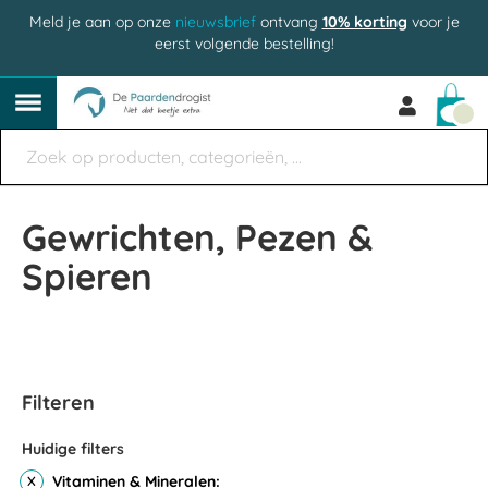
Meld je aan op onze
nieuwsbrief
ontvang
10% korting
voor je
eerst volgende bestelling!
Win
Gewrichten, Pezen &
Spieren
Filteren
Huidige filters
Vitaminen & Mineralen