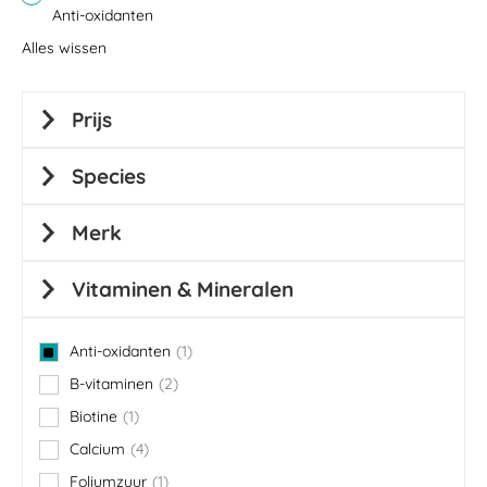
Anti-oxidanten
Alles wissen
Prijs
Species
Merk
Vitaminen & Mineralen
Anti-oxidanten
1
item
B-vitaminen
2
items
Biotine
1
item
Calcium
4
items
Foliumzuur
1