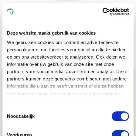
Excellent Vitamin E Plus 250 g
€ 16,67
€ 17,55
Deze website maakt gebruik van cookies
We gebruiken cookies om content en advertenties te
personaliseren, om functies voor social media te bieden
en om ons websiteverkeer te analyseren. Ook delen we
informatie over uw gebruik van onze site met onze
partners voor social media, adverteren en analyse. Deze
Hulp en advies nodig?
partners kunnen deze gegevens combineren met andere
informatie die u aan ze heeft verstrekt of die ze hebben
Jouw paard gezond houden en krijgen. Dat is waar we het
verzameld op basis van uw gebruik van hun services.
allemaal voor doen. Bij De Paardendrogist worden we
gedreven door onze visie: het leveren van producten van
topkwaliteit, uitgebreide informatieverstrekking en
Toestemmingsselectie
"ouderwetse" service. Wij helpen je graag, doen wat wij
Noodzakelijk
beloven en rusten pas als jij tevreden bent; dat menen we en
dat checken we ook.
Voorkeuren