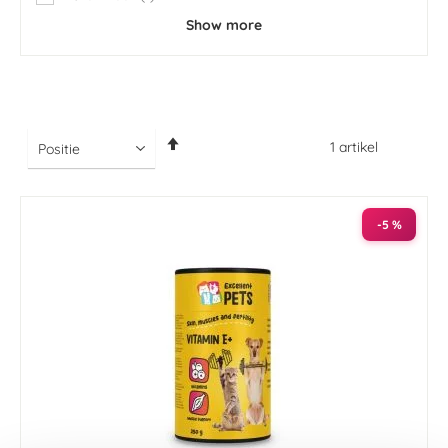
item
Show more
Van
1
artikel
hoog
naar
laag
sorteren
-5 %