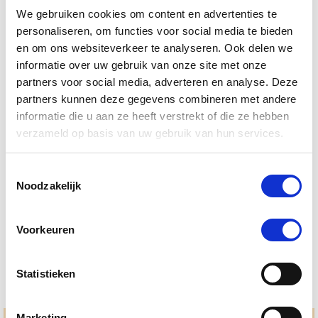
We gebruiken cookies om content en advertenties te
personaliseren, om functies voor social media te bieden
en om ons websiteverkeer te analyseren. Ook delen we
informatie over uw gebruik van onze site met onze
partners voor social media, adverteren en analyse. Deze
partners kunnen deze gegevens combineren met andere
informatie die u aan ze heeft verstrekt of die ze hebben
verzameld op basis van uw gebruik van hun services.
4.5
6 Beoordelingen
star
Puur Muscle Mass Hond/Kat
rating
Toestemmingsselectie
Noodzakelijk
Nog maar 1 beschikbaar
€ 74,44
€ 78,36
Voorkeuren
Statistieken
Marketing