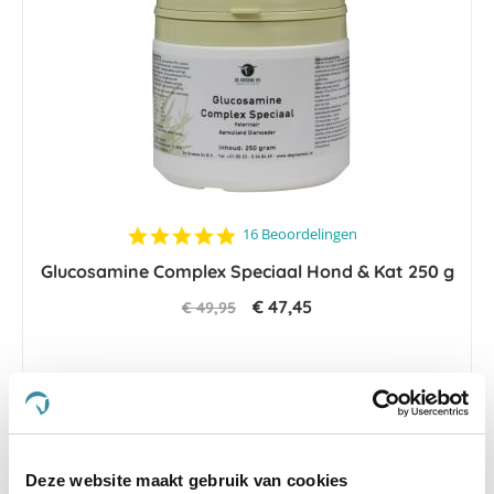
4.8
16 Beoordelingen
star
Glucosamine Complex Speciaal Hond & Kat 250 g
rating
€ 47,45
€ 49,95
-5 %
Deze website maakt gebruik van cookies