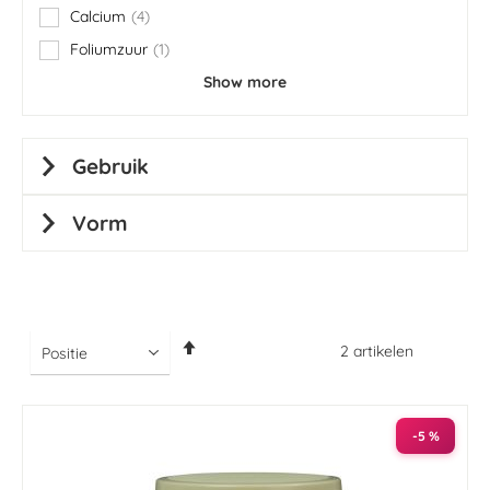
Calcium
4
items
Foliumzuur
1
item
Show more
Gebruik
Vorm
Van
2
artikelen
hoog
naar
laag
sorteren
-5 %