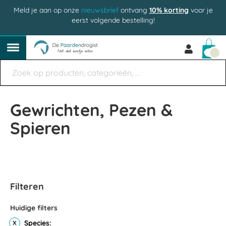
Meld je aan op onze
nieuwsbrief
ontvang
10% korting
voor je
eerst volgende bestelling!
Win
Gewrichten, Pezen &
Spieren
Filteren
Huidige filters
Species