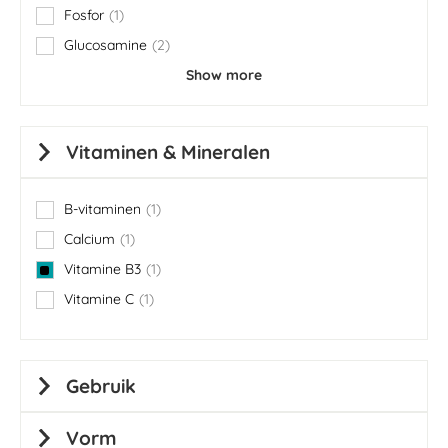
Fosfor
1
item
Glucosamine
2
items
Show more
Vitaminen & Mineralen
B-vitaminen
1
item
Calcium
1
item
Vitamine B3
1
item
Vitamine C
1
item
Gebruik
Vorm