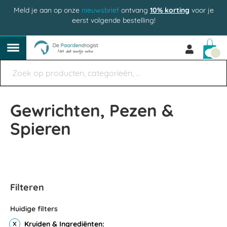
Meld je aan op onze
nieuwsbrief
ontvang
10% korting
voor je
eerst volgende bestelling!
Win
Gewrichten, Pezen &
Spieren
Filteren
Huidige filters
Kruiden & Ingrediënten