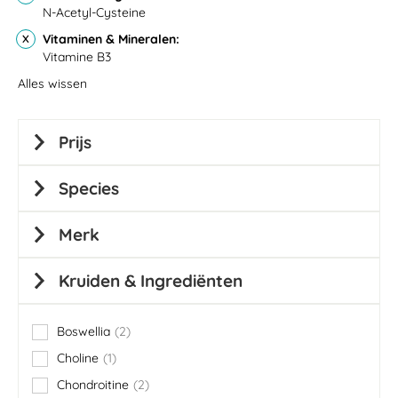
N-Acetyl-Cysteine
Vitaminen & Mineralen
Vitamine B3
Alles wissen
Prijs
Species
Merk
Kruiden & Ingrediënten
Boswellia
2
items
Choline
1
item
Chondroitine
2
items