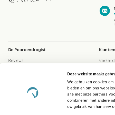
Ma - Vrij 8:30 - 17:30 uur
De Paardendrogist
Klanten
Reviews
Verzend
Over ons
Bezorgs
Deze website maakt gebru
Vacatures
Betaalwi
We gebruiken cookies om c
Contact
Retour
bieden en om ons websitev
Retour s
site met onze partners vo
combineren met andere inf
Garanti
uw gebruik van hun servic
Veelges