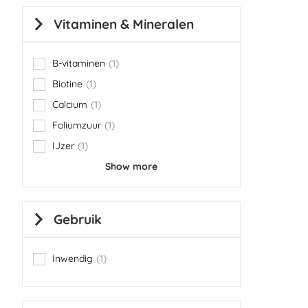
Vitaminen & Mineralen
B-vitaminen
1
item
Biotine
1
item
Calcium
1
item
Foliumzuur
1
item
IJzer
1
item
Show more
Gebruik
Inwendig
1
item