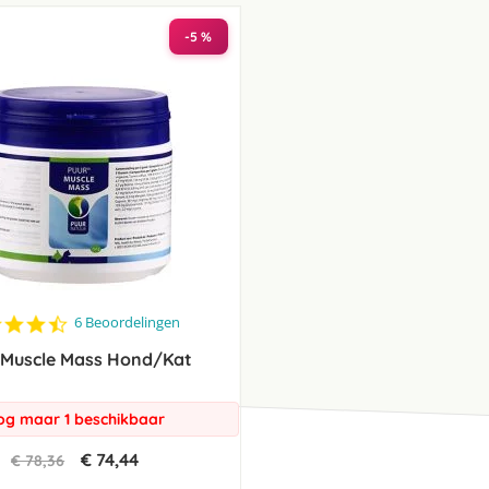
laag
sorteren
-5 %
4.5
6 Beoordelingen
star
 Muscle Mass Hond/Kat
rating
og maar 1 beschikbaar
€ 74,44
€ 78,36