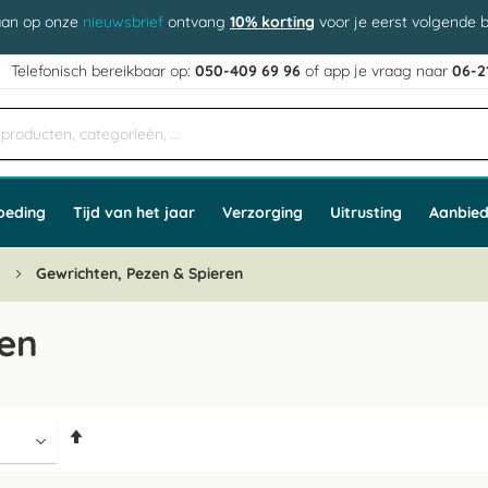
aan op onze
nieuwsbrief
ontvang
10% korting
voor je eerst volgende b
j
Telefonisch bereikbaar op:
050-409 69 96
of app
e vraag naar
06-2
oeding
Tijd van het jaar
Verzorging
Uitrusting
Aanbied
n
Gewrichten, Pezen & Spieren
ren
Van
hoog
naar