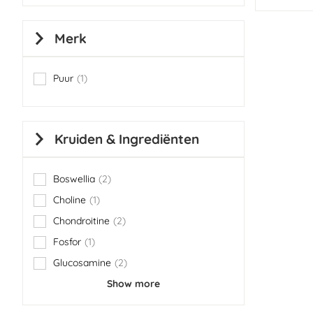
Merk
Puur
1
item
Kruiden & Ingrediënten
Boswellia
2
items
Choline
1
item
Chondroitine
2
items
Fosfor
1
item
Glucosamine
2
items
Show more