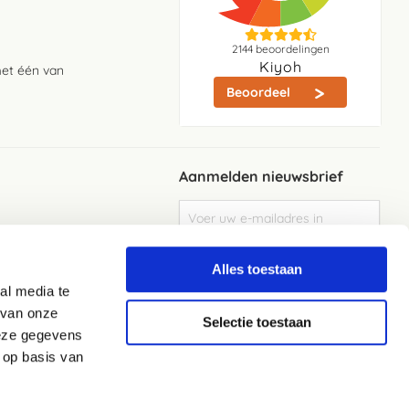
2144
beoordelingen
Kiyoh
met één van
Beoordeel
Aanmelden nieuwsbrief
Abonneer
u
op
Meld je aan
onze
Alles toestaan
nieuwsbrief
al media te
Elke week de beste acties en het laaste
nieuws in je eigen mailbox
 van onze
Selectie toestaan
deze gegevens
 op basis van