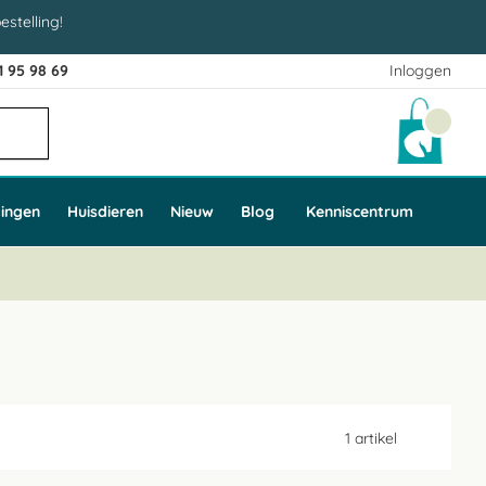
estelling!
1 95 98 69
Inloggen
Winke
ingen
Huisdieren
Nieuw
Blog
Kenniscentrum
1
artikel