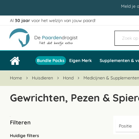
Meld je 
Al
30 jaar
voor het welzijn van jouw paard!
Ga
naar
de
inhoud
Bundle Packs
Eigen Merk
Supplementen & v
Home
Huisdieren
Hond
Medicijnen & Supplemente
Gewrichten, Pezen & Spie
Filteren
Huidige filters