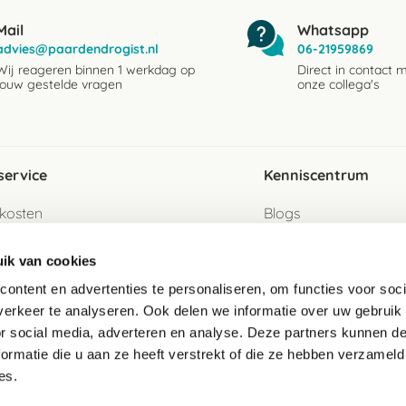
Mail
Whatsapp
advies@paardendrogist.nl
06-21959869
Wij reageren binnen 1 werkdag op
Direct in contact 
jouw gestelde vragen
onze collega's
service
Kenniscentrum
kosten
Blogs
ervice
Ingredientenwijzer
ik van cookies
jzen
Merken
ontent en advertenties te personaliseren, om functies voor soci
erkeer te analyseren. Ook delen we informatie over uw gebruik
turen als gast
or social media, adverteren en analyse. Deze partners kunnen 
ormatie die u aan ze heeft verstrekt of die ze hebben verzameld
e
es.
telde vragen