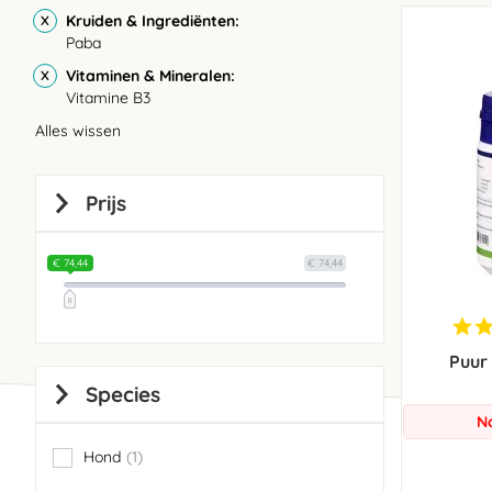
Kruiden & Ingrediënten
Paba
Vitaminen & Mineralen
Vitamine B3
Alles wissen
Prijs
€ 74,44
€ 74,44
Puur
Species
N
Hond
1
item