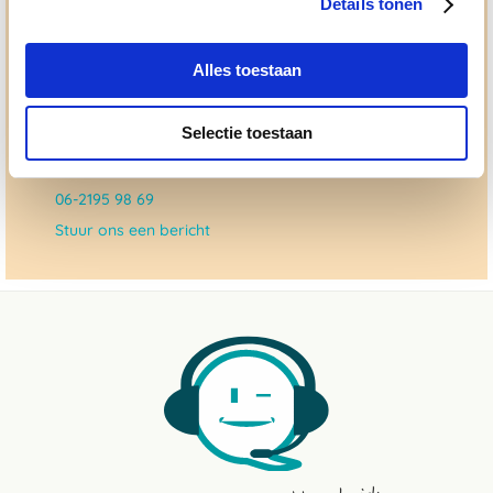
Details tonen
dat checken we ook.
Alles toestaan
Ma. t/m vrij 8:30 - 17:30 uur
050 - 409 69 96
Selectie toestaan
advies@paardendrogist.nl
Whatsapp met ons
06-2195 98 69
Stuur ons een bericht