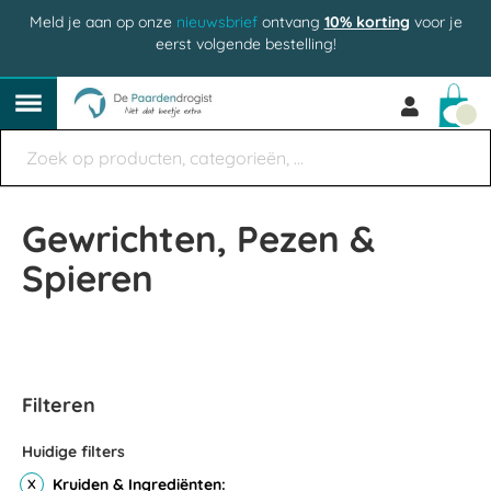
Meld je aan op onze
nieuwsbrief
ontvang
10% korting
voor je
eerst volgende bestelling!
Win
Gewrichten, Pezen &
Spieren
Filteren
Huidige filters
Kruiden & Ingrediënten