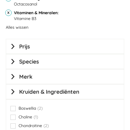
Octacosanol
Vitaminen & Mineralen
Vitamine B3
Alles wissen
Prijs
Species
Merk
Kruiden & Ingrediënten
Boswellia
2
items
Choline
1
item
Chondroitine
2
items