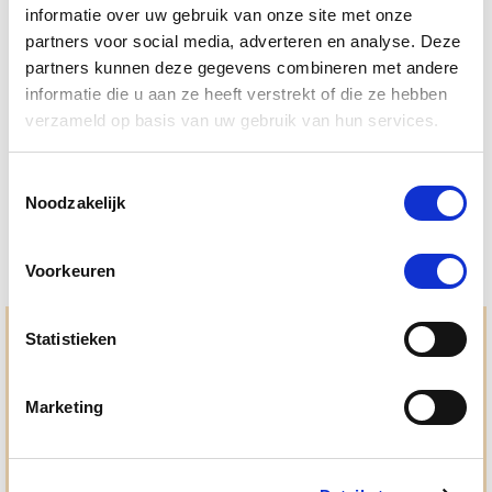
informatie over uw gebruik van onze site met onze
partners voor social media, adverteren en analyse. Deze
4.5
6 Beoordelingen
partners kunnen deze gegevens combineren met andere
star
Puur Muscle Mass Hond/Kat
rating
informatie die u aan ze heeft verstrekt of die ze hebben
verzameld op basis van uw gebruik van hun services.
Nog maar 1 beschikbaar
€ 74,44
€ 78,36
Toestemmingsselectie
Noodzakelijk
Voorkeuren
Statistieken
Hulp en advies nodig?
Jouw paard gezond houden en krijgen. Dat is waar we het
allemaal voor doen. Bij De Paardendrogist worden we
Marketing
gedreven door onze visie: het leveren van producten van
topkwaliteit, uitgebreide informatieverstrekking en
"ouderwetse" service. Wij helpen je graag, doen wat wij
beloven en rusten pas als jij tevreden bent; dat menen we en