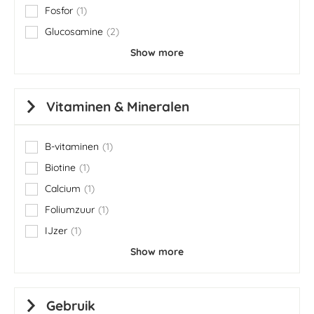
Fosfor
1
item
Glucosamine
2
items
Show more
Vitaminen & Mineralen
B-vitaminen
1
item
Biotine
1
item
Calcium
1
item
Foliumzuur
1
item
IJzer
1
item
Show more
Gebruik