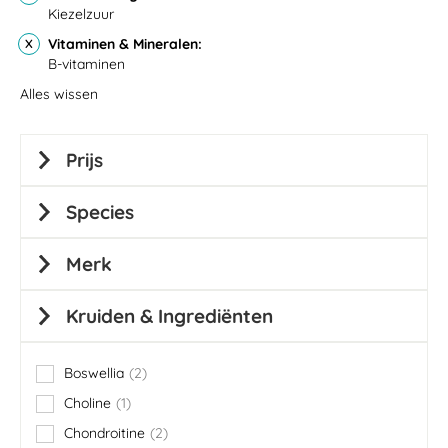
Kiezelzuur
Vitaminen & Mineralen
B-vitaminen
Alles wissen
Prijs
Species
Merk
Kruiden & Ingrediënten
Boswellia
2
items
Choline
1
item
Chondroitine
2
items