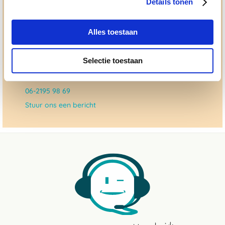
Details tonen
dat checken we ook.
Alles toestaan
Ma. t/m vrij 8:30 - 17:30 uur
050 - 409 69 96
Selectie toestaan
advies@paardendrogist.nl
Whatsapp met ons
06-2195 98 69
Stuur ons een bericht