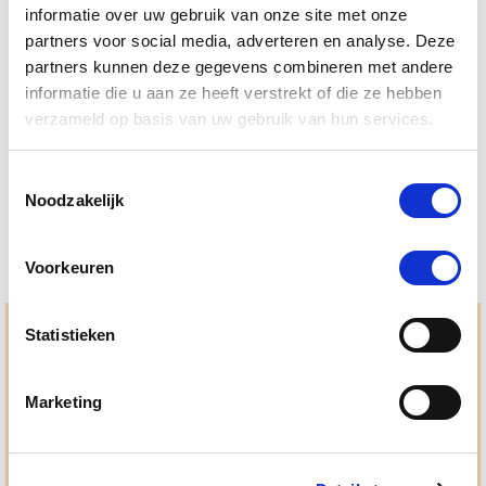
informatie over uw gebruik van onze site met onze
partners voor social media, adverteren en analyse. Deze
4.5
6 Beoordelingen
partners kunnen deze gegevens combineren met andere
star
Puur Muscle Mass Hond/Kat
rating
informatie die u aan ze heeft verstrekt of die ze hebben
verzameld op basis van uw gebruik van hun services.
Nog maar 1 beschikbaar
€ 74,44
€ 78,36
Toestemmingsselectie
Noodzakelijk
Voorkeuren
Statistieken
Hulp en advies nodig?
Jouw paard gezond houden en krijgen. Dat is waar we het
allemaal voor doen. Bij De Paardendrogist worden we
Marketing
gedreven door onze visie: het leveren van producten van
topkwaliteit, uitgebreide informatieverstrekking en
"ouderwetse" service. Wij helpen je graag, doen wat wij
beloven en rusten pas als jij tevreden bent; dat menen we en