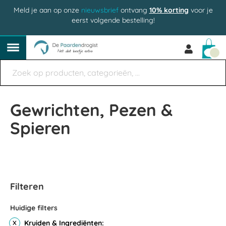
Meld je aan op onze
nieuwsbrief
ontvang
10% korting
voor je
eerst volgende bestelling!
Win
Gewrichten, Pezen &
Spieren
Filteren
Huidige filters
Kruiden & Ingrediënten