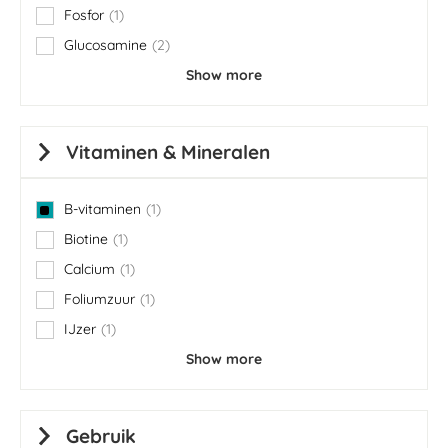
Fosfor
1
item
Glucosamine
2
items
Show more
Vitaminen & Mineralen
B-vitaminen
1
item
Biotine
1
item
Calcium
1
item
Foliumzuur
1
item
IJzer
1
item
Show more
Gebruik