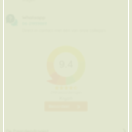
vragen
Whatsapp
06-21959869
Direct in contact met één van onze collega's
9.4
2144
beoordelingen
Kiyoh
Beoordeel
De Paardendrogist