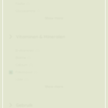
Fosfor
1
item
Glucosamine
1
item
Show more
Vitaminen & Mineralen
B-vitaminen
2
items
Biotine
1
item
Calcium
3
items
Foliumzuur
1
item
IJzer
2
items
Show more
Gebruik