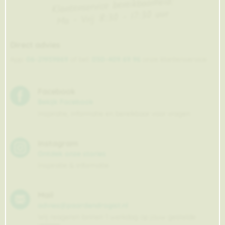
Klantenservice bereikbaarheid:
Ma - Vrij 8:30 - 17:30 uur
Direct advies
App:
06-21959869
of bel:
050-409 69 96
onze klantenservice
Facebook
Bekijk Facebook
Inspiratie, informatie en bereikbaar voor vragen
Instagram
Ontdek onze stories
Inspiratie & informatie
Mail
advies@paardendrogist.nl
Wij reageren binnen 1 werkdag op jouw gestelde