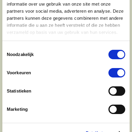
informatie over uw gebruik van onze site met onze
partners voor social media, adverteren en analyse. Deze
4.5
6 Beoordelingen
partners kunnen deze gegevens combineren met andere
star
Puur Muscle Mass Hond/Kat
rating
informatie die u aan ze heeft verstrekt of die ze hebben
verzameld op basis van uw gebruik van hun services.
Nog maar 1 beschikbaar
€ 74,44
€ 78,36
Toestemmingsselectie
Noodzakelijk
Voorkeuren
Statistieken
Hulp en advies nodig?
Jouw paard gezond houden en krijgen. Dat is waar we het
allemaal voor doen. Bij De Paardendrogist worden we
Marketing
gedreven door onze visie: het leveren van producten van
topkwaliteit, uitgebreide informatieverstrekking en
"ouderwetse" service. Wij helpen je graag, doen wat wij
beloven en rusten pas als jij tevreden bent; dat menen we en