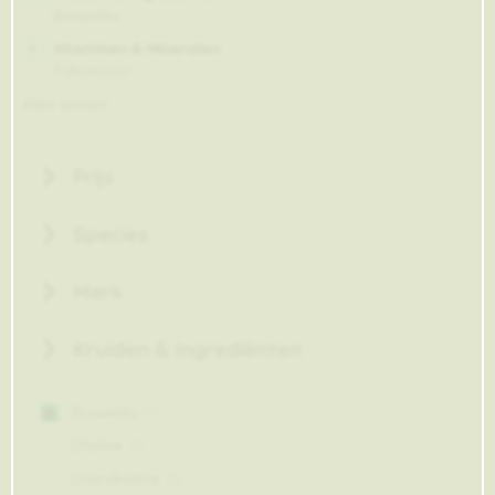
Boswellia
Vitaminen & Mineralen
Foliumzuur
Alles wissen
Prijs
Species
Merk
Kruiden & Ingrediënten
Boswellia
1
item
Choline
1
item
Chondroitine
1
item