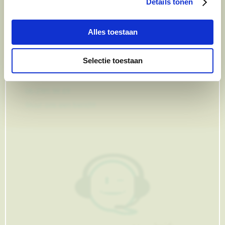
Details tonen
dat checken we ook.
Alles toestaan
Ma. t/m vrij 8:30 - 17:30 uur
050 - 409 69 96
Selectie toestaan
advies@paardendrogist.nl
Whatsapp met ons
06-2195 98 69
Stuur ons een bericht