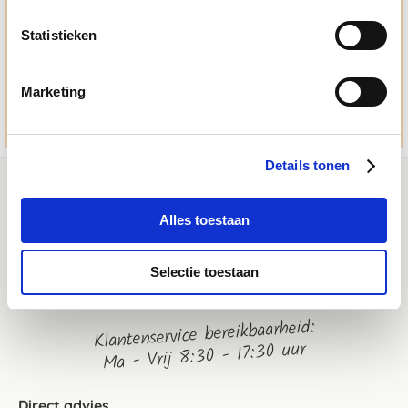
050 - 409 69 96
advies@paardendrogist.nl
Statistieken
Whatsapp met ons
06-2195 98 69
Marketing
Stuur ons een bericht
Details tonen
Alles toestaan
Selectie toestaan
Klantenservice bereikbaarheid:
Ma - Vrij 8:30 - 17:30 uur
Direct advies