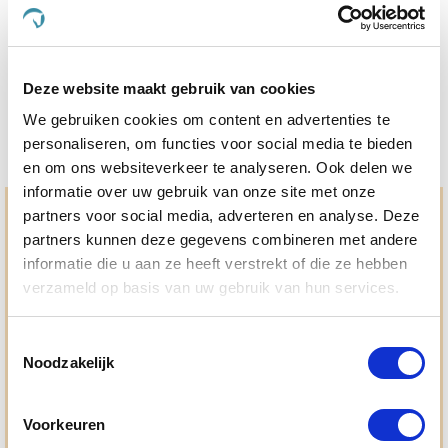
Nog maar 2 beschikbaar
€ 16,67
€ 17,55
Deze website maakt gebruik van cookies
We gebruiken cookies om content en advertenties te
personaliseren, om functies voor social media te bieden
en om ons websiteverkeer te analyseren. Ook delen we
informatie over uw gebruik van onze site met onze
partners voor social media, adverteren en analyse. Deze
Hulp en advies nodig?
partners kunnen deze gegevens combineren met andere
Jouw paard gezond houden en krijgen. Dat is waar we het
informatie die u aan ze heeft verstrekt of die ze hebben
allemaal voor doen. Bij De Paardendrogist worden we
verzameld op basis van uw gebruik van hun services.
gedreven door onze visie: het leveren van producten van
topkwaliteit, uitgebreide informatieverstrekking en
"ouderwetse" service. Wij helpen je graag, doen wat wij
Toestemmingsselectie
beloven en rusten pas als jij tevreden bent; dat menen we en
Noodzakelijk
dat checken we ook.
Voorkeuren
Ma. t/m vrij 8:30 - 17:30 uur