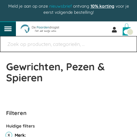
Meld je aan op onze
nieuwsbrief
ontvang
10% korting
voor je
eerst volgende bestelling!
Win
Gewrichten, Pezen &
Spieren
Filteren
Huidige filters
Merk