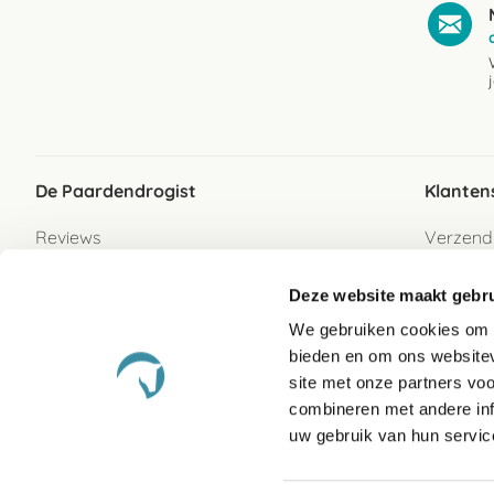
De Paardendrogist
Klanten
Reviews
Verzend
Over ons
Bezorgs
Deze website maakt gebru
Vacatures
Betaalwi
We gebruiken cookies om c
Contact
Retour
bieden en om ons websitev
Retour s
site met onze partners vo
combineren met andere inf
Garanti
uw gebruik van hun servic
Veelges