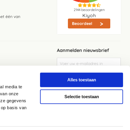
2144
beoordelingen
Kiyoh
met één van
Beoordeel
Aanmelden nieuwsbrief
Abonneer
u
op
Meld je aan
onze
Alles toestaan
nieuwsbrief
al media te
Elke week de beste acties en het laaste
nieuws in je eigen mailbox
 van onze
Selectie toestaan
deze gegevens
 op basis van