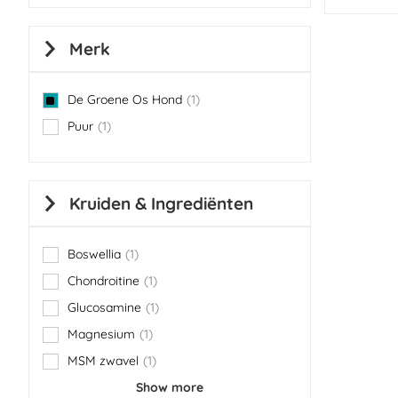
Merk
De Groene Os Hond
1
item
Puur
1
item
Kruiden & Ingrediënten
Boswellia
1
item
Chondroitine
1
item
Glucosamine
1
item
Magnesium
1
item
MSM zwavel
1
item
Show more