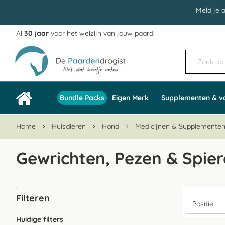
Meld je 
Al
30 jaar
voor het welzijn van jouw paard!
Ga
naar
de
inhoud
Bundle Packs
Eigen Merk
Supplementen & v
Home
Huisdieren
Hond
Medicijnen & Supplemente
Gewrichten, Pezen & Spie
Filteren
Huidige filters