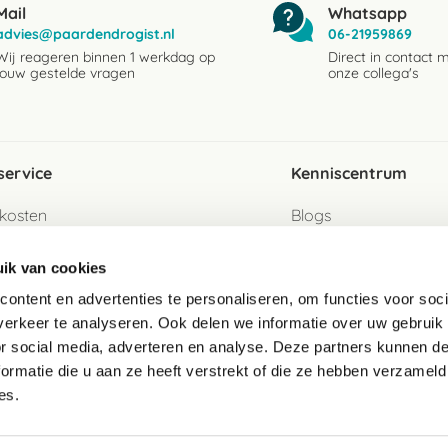
Mail
Whatsapp
advies@paardendrogist.nl
06-21959869
Wij reageren binnen 1 werkdag op
Direct in contact 
jouw gestelde vragen
onze collega's
service
Kenniscentrum
kosten
Blogs
ervice
Ingredientenwijzer
ik van cookies
jzen
Merken
ontent en advertenties te personaliseren, om functies voor soci
erkeer te analyseren. Ook delen we informatie over uw gebruik
turen als gast
or social media, adverteren en analyse. Deze partners kunnen 
ormatie die u aan ze heeft verstrekt of die ze hebben verzameld
e
es.
telde vragen