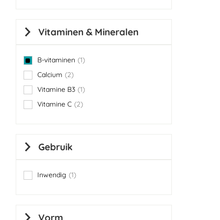
Vitaminen & Mineralen
B-vitaminen
1
item
Calcium
2
items
Vitamine B3
1
item
Vitamine C
2
items
Gebruik
Inwendig
1
item
Vorm