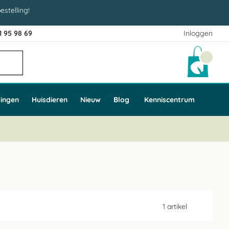
estelling!
1 95 98 69
Inloggen
Winke
ingen
Huisdieren
Nieuw
Blog
Kenniscentrum
1
artikel