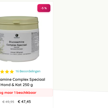
laag
sorteren
-5 %
4.8
16 Beoordelingen
star
samine Complex Speciaal
rating
Hond & Kat 250 g
og maar 1 beschikbaar
€ 47,45
€ 49,95