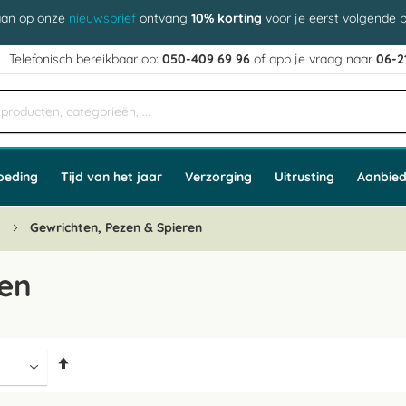
aan op onze
nieuwsbrief
ontvang
10% korting
voor je eerst volgende b
j
Telefonisch bereikbaar op:
050-409 69 96
of app
e vraag naar
06-2
oeding
Tijd van het jaar
Verzorging
Uitrusting
Aanbied
n
Gewrichten, Pezen & Spieren
ren
Van
hoog
naar