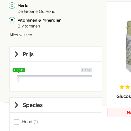
Merk
De Groene Os Hond
Vitaminen & Mineralen
B-vitaminen
Alles wissen
Prijs
€ 47,45
€ 47,45
Gluco
Species
N
Hond
1
item