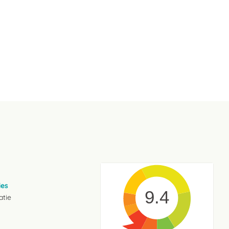
ies
9.4
atie