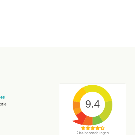
ies
9.4
atie
2144
beoordelingen