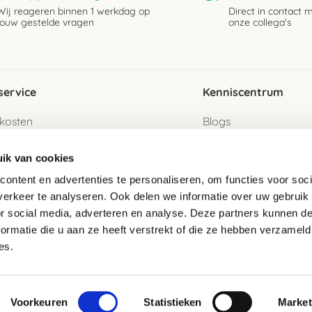
Wij reageren binnen 1 werkdag op
Direct in contact 
jouw gestelde vragen
onze collega's
service
Kenniscentrum
kosten
Blogs
ervice
Ingredientenwijzer
ik van cookies
jzen
Merken
ontent en advertenties te personaliseren, om functies voor soci
erkeer te analyseren. Ook delen we informatie over uw gebruik
turen als gast
or social media, adverteren en analyse. Deze partners kunnen 
ormatie die u aan ze heeft verstrekt of die ze hebben verzameld
e
es.
telde vragen
Voorkeuren
Statistieken
Market