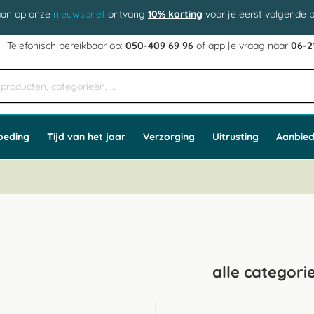
aan op onze
nieuwsbrief
ontvang
10% korting
voor je eerst volgende b
j
Telefonisch bereikbaar op:
050-409 69 96
of app
e vraag naar
06-2
oeding
Tijd van het jaar
Verzorging
Uitrusting
Aanbied
alle categori