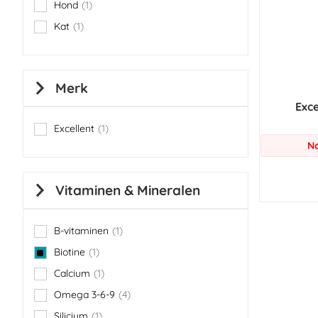
Hond
1
item
Kat
1
item
Merk
Exce
Excellent
1
item
No
Vitaminen & Mineralen
B-vitaminen
1
item
Biotine
1
item
Calcium
1
item
Omega 3-6-9
4
items
Silicium
1