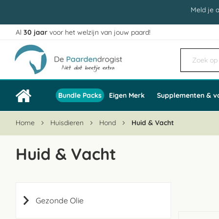
Meld je 
Al
30 jaar
voor het welzijn van jouw paard!
Ga
naar
de
inhoud
Bundle Packs
Eigen Merk
Supplementen & v
Home
Huisdieren
Hond
Huid & Vacht
Huid & Vacht
Gezonde Olie