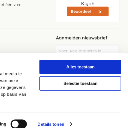
Kiyoh
met één van
Beoordeel
Aanmelden nieuwsbrief
Abonneer
u
op
Meld je aan
onze
Alles toestaan
nieuwsbrief
al media te
Elke week de beste acties en het laaste
nieuws in je eigen mailbox
 van onze
Selectie toestaan
deze gegevens
 op basis van
ing
Details tonen