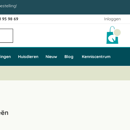
estelling!
1 95 98 69
Inloggen
Winke
ingen
Huisdieren
Nieuw
Blog
Kenniscentrum
eën