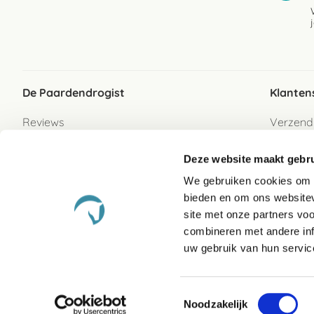
De Paardendrogist
Klanten
Reviews
Verzend
Over ons
Bezorgs
Deze website maakt gebru
Vacatures
Betaalwi
We gebruiken cookies om c
Contact
Retour
bieden en om ons websitev
Retour s
site met onze partners vo
combineren met andere inf
Garanti
uw gebruik van hun servic
Veelges
Toestemmingsselectie
Noodzakelijk