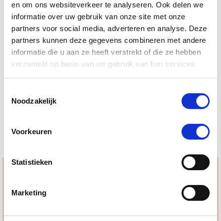
en om ons websiteverkeer te analyseren. Ook delen we
informatie over uw gebruik van onze site met onze
partners voor social media, adverteren en analyse. Deze
partners kunnen deze gegevens combineren met andere
informatie die u aan ze heeft verstrekt of die ze hebben
PUUR Derma Vital Hond/Kat 150 gram
verzameld op basis van uw gebruik van hun services.
Nog maar 2 beschikbaar
Toestemmingsselectie
€ 34,73
€ 36,56
Noodzakelijk
Voorkeuren
Statistieken
Hulp en advies nodig?
Jouw paard gezond houden en krijgen. Dat is waar we het
Marketing
allemaal voor doen. Bij De Paardendrogist worden we
gedreven door onze visie: het leveren van producten van
topkwaliteit, uitgebreide informatieverstrekking en