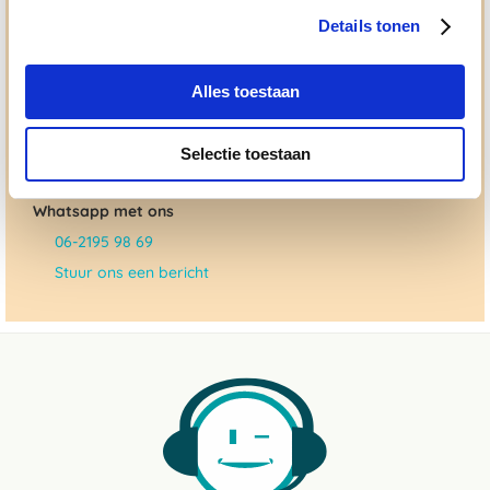
"ouderwetse" service. Wij helpen je graag, doen wat wij
Details tonen
beloven en rusten pas als jij tevreden bent; dat menen we en
dat checken we ook.
Alles toestaan
Ma. t/m vrij 8:30 - 17:30 uur
050 - 409 69 96
Selectie toestaan
advies@paardendrogist.nl
Whatsapp met ons
06-2195 98 69
Stuur ons een bericht