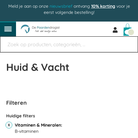
Meld je aan op onze
nieuwsbrief
ontvang
10% korting
voor je
eerst volgende bestelling!
Win
Huid & Vacht
Filteren
Huidige filters
Vitaminen & Mineralen
B-vitaminen