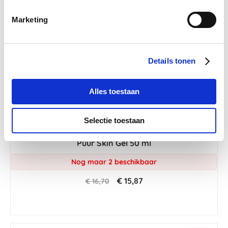
Marketing
Details tonen
Alles toestaan
Selectie toestaan
4.5
2 Beoordelingen
star
Puur Skin Gel 50 ml
rating
Nog maar 2 beschikbaar
€ 15,87
€ 16,70