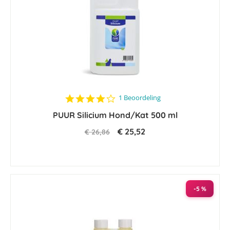
4.0
1 Beoordeling
star
PUUR Silicium Hond/Kat 500 ml
rating
€ 25,52
€ 26,86
-5 %