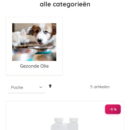
alle categorieën
Gezonde Olie
Van
5
artikelen
hoog
naar
laag
sorteren
-5 %