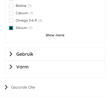
item
Biotine
1
item
Calcium
1
item
Omega 3-6-9
4
items
Silicium
1
item
Show more
Gebruik
Vorm
Gezonde Olie