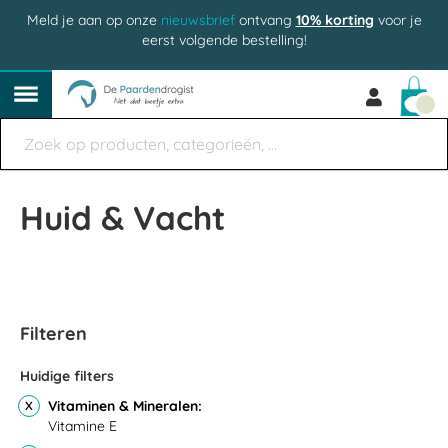
Meld je aan op onze
nieuwsbrief
ontvang
10% korting
voor je
eerst volgende bestelling!
Win
Huid & Vacht
Filteren
Huidige filters
Vitaminen & Mineralen
Vitamine E