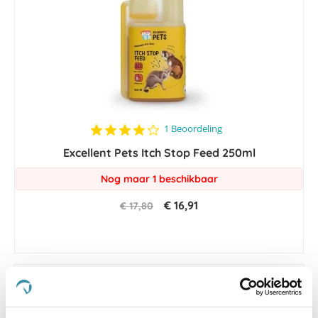
4.0
1 Beoordeling
star
Excellent Pets Itch Stop Feed 250ml
rating
Nog maar 1 beschikbaar
€ 16,91
€ 17,80
-5 %