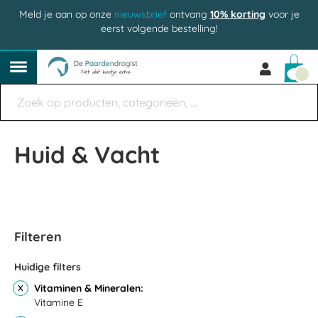
Meld je aan op onze
nieuwsbrief
ontvang
10% korting
voor je
eerst volgende bestelling!
Win
Huid & Vacht
Filteren
Huidige filters
Vitaminen & Mineralen
Vitamine E