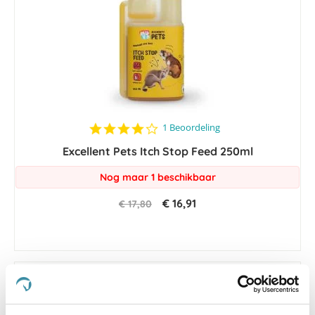
4.0
1 Beoordeling
star
Excellent Pets Itch Stop Feed 250ml
rating
Nog maar 1 beschikbaar
€ 16,91
€ 17,80
-5 %