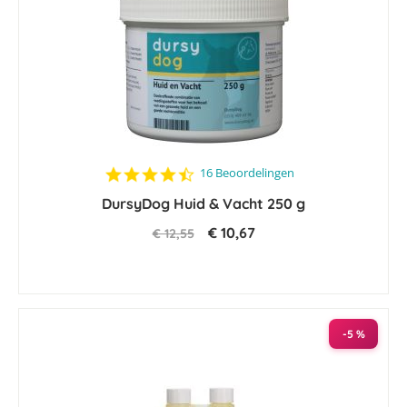
4.7
16 Beoordelingen
star
DursyDog Huid & Vacht 250 g
rating
€ 10,67
€ 12,55
-5 %