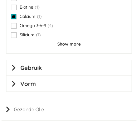
item
Biotine
1
item
Calcium
1
item
Omega 3-6-9
4
items
Silicium
1
item
Show more
Gebruik
Vorm
Gezonde Olie