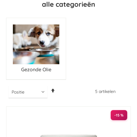
alle categorieën
Gezonde Olie
Van
5
artikelen
hoog
naar
laag
sorteren
-15 %