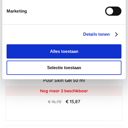
Marketing
Details tonen
Alles toestaan
Selectie toestaan
4.5
2 Beoordelingen
star
Puur Skin Gel 50 ml
rating
Nog maar 2 beschikbaar
€ 15,87
€ 16,70