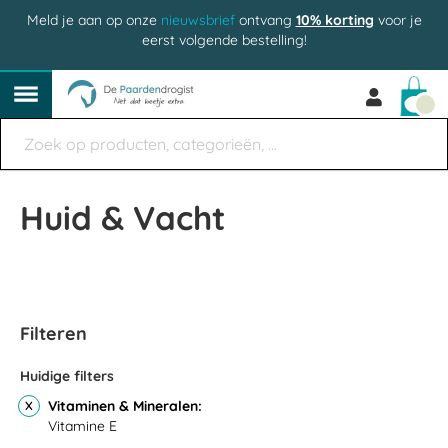
Meld je aan op onze
nieuwsbrief
ontvang
10% korting
voor je
eerst volgende bestelling!
Win
Huid & Vacht
Filteren
Huidige filters
Vitaminen & Mineralen
Vitamine E