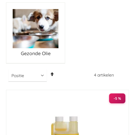
Gezonde Olie
Van
4
artikelen
hoog
naar
laag
sorteren
-5 %