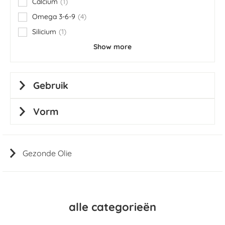
Calcium
1
item
Omega 3-6-9
4
items
Silicium
1
item
Show more
Gebruik
Vorm
Gezonde Olie
alle categorieën