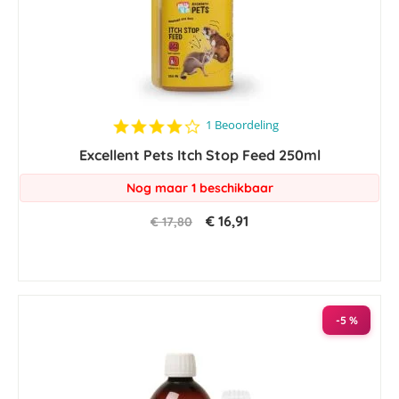
4.0
1 Beoordeling
star
Excellent Pets Itch Stop Feed 250ml
rating
Nog maar 1 beschikbaar
€ 16,91
€ 17,80
-5 %