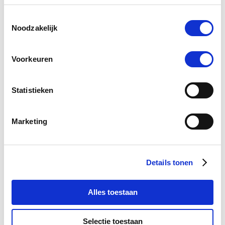
Toestemmingsselectie
Noodzakelijk
Voorkeuren
Statistieken
4.5
2 Beoordelingen
star
Puur Skin Gel 50 ml
rating
Marketing
Nog maar 2 beschikbaar
€ 15,87
€ 16,70
Details tonen
Alles toestaan
-5 %
Selectie toestaan