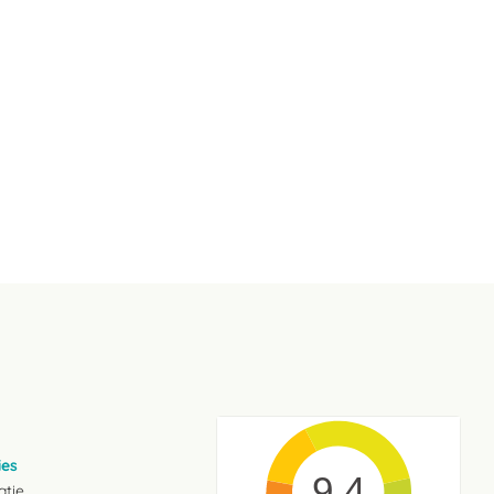
ies
9.4
atie