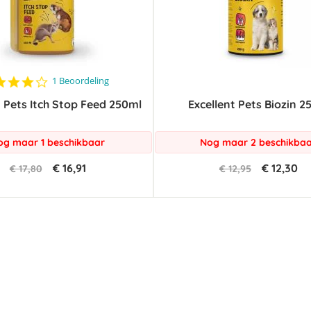
4.0
1 Beoordeling
star
t Pets Itch Stop Feed 250ml
rating
Excellent Pets Biozin 2
og maar 1 beschikbaar
Nog maar 2 beschikba
€ 16,91
€ 12,30
€ 17,80
€ 12,95