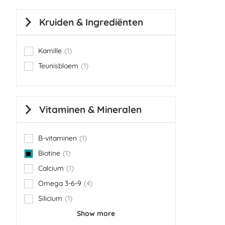
Kruiden & Ingrediënten
Kamille
1
item
Teunisbloem
1
item
Vitaminen & Mineralen
B-vitaminen
1
item
Biotine
1
item
Calcium
1
item
Omega 3-6-9
4
items
Silicium
1
item
Show more