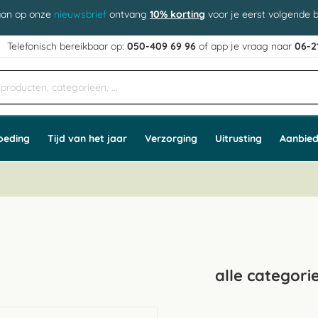
aan op onze
nieuwsbrief
ontvang
10% korting
voor je eerst volgende b
j
Telefonisch bereikbaar op:
050-409 69 96
of app
e vraag naar
06-2
oeding
Tijd van het jaar
Verzorging
Uitrusting
Aanbied
alle categori