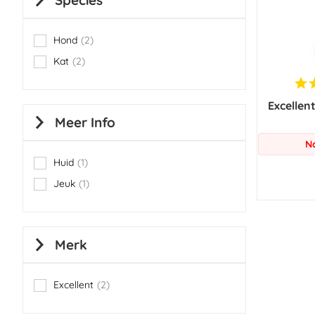
Species
Hond
2
items
Kat
2
items
Excellen
Meer Info
N
Huid
1
item
Jeuk
1
item
Merk
Excellent
2
items