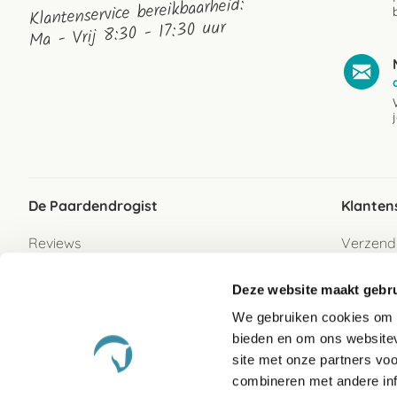
Klantenservice bereikbaarheid:
Ma - Vrij 8:30 - 17:30 uur
De Paardendrogist
Klanten
Reviews
Verzend
Over ons
Bezorgs
Deze website maakt gebru
Vacatures
Betaalwi
We gebruiken cookies om c
Contact
Retour
bieden en om ons websitev
Retour s
site met onze partners vo
combineren met andere inf
Garanti