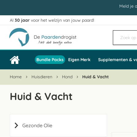
Meld je 
Al
30 jaar
voor het welzijn van jouw paard!
Ga
naar
de
inhoud
Bundle Packs
Eigen Merk
Supplementen & v
Home
Huisdieren
Hond
Huid & Vacht
Huid & Vacht
Gezonde Olie