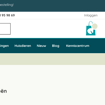
estelling!
1 95 98 69
Inloggen
Winke
ingen
Huisdieren
Nieuw
Blog
Kenniscentrum
eën