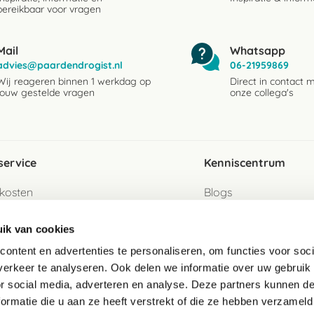
bereikbaar voor vragen
Mail
Whatsapp
advies@paardendrogist.nl
06-21959869
Wij reageren binnen 1 werkdag op
Direct in contact 
jouw gestelde vragen
onze collega's
service
Kenniscentrum
kosten
Blogs
ervice
Ingredientenwijzer
ik van cookies
jzen
Merken
ontent en advertenties te personaliseren, om functies voor soci
erkeer te analyseren. Ook delen we informatie over uw gebruik
turen als gast
or social media, adverteren en analyse. Deze partners kunnen 
ormatie die u aan ze heeft verstrekt of die ze hebben verzameld
e