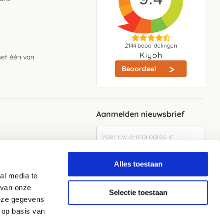
2144
beoordelingen
Kiyoh
met één van
Beoordeel
Aanmelden nieuwsbrief
Abonneer
u
op
Meld je aan
onze
Alles toestaan
nieuwsbrief
al media te
Elke week de beste acties en het laaste
nieuws in je eigen mailbox
 van onze
Selectie toestaan
deze gegevens
 op basis van