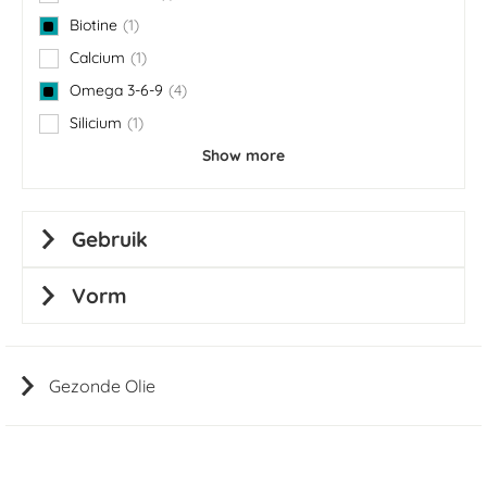
item
Biotine
1
item
Calcium
1
item
Omega 3-6-9
4
items
Silicium
1
item
Show more
Gebruik
Vorm
Gezonde Olie