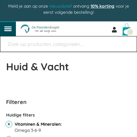
Meld je aan op onze
nieuwsbrief
ontvang
10% korting
voor je
eerst volgende bestelling!
Win
Huid & Vacht
Filteren
Huidige filters
Vitaminen & Mineralen
Omega 3-6-9