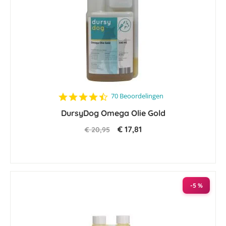
4.6
70 Beoordelingen
star
DursyDog Omega Olie Gold
rating
€ 17,81
€ 20,95
-5 %