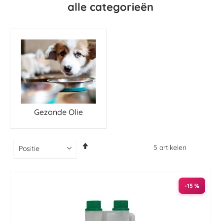
alle categorieën
Gezonde Olie
Van
5
artikelen
hoog
naar
laag
sorteren
-15 %