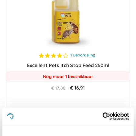
4.0
1 Beoordeling
star
Excellent Pets Itch Stop Feed 250ml
rating
Nog maar 1 beschikbaar
€ 16,91
€ 17,80
-5 %