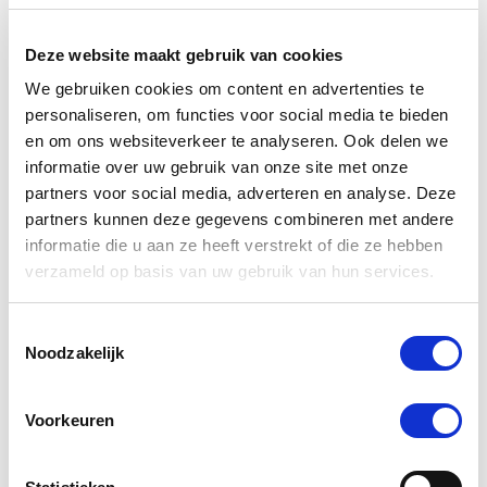
Deze website maakt gebruik van cookies
We gebruiken cookies om content en advertenties te
personaliseren, om functies voor social media te bieden
en om ons websiteverkeer te analyseren. Ook delen we
informatie over uw gebruik van onze site met onze
partners voor social media, adverteren en analyse. Deze
partners kunnen deze gegevens combineren met andere
informatie die u aan ze heeft verstrekt of die ze hebben
4.3
3 Beoordelingen
verzameld op basis van uw gebruik van hun services.
star
Puur Calendula Cream 50 ml
rating
Toestemmingsselectie
Nog maar 1 beschikbaar
Noodzakelijk
€ 15,87
€ 16,70
Voorkeuren