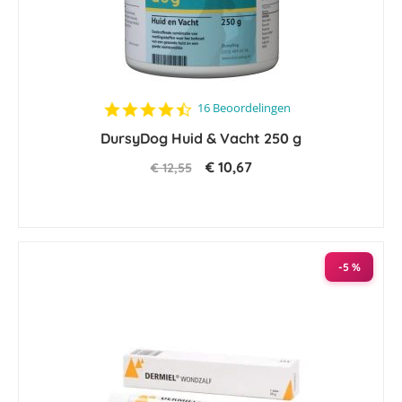
4.7
16 Beoordelingen
star
DursyDog Huid & Vacht 250 g
rating
€ 10,67
€ 12,55
-5 %