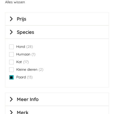
Alles wissen
Prijs
Species
Hond
28
items
Humaan
1
item
Kat
17
items
Kleine dieren
2
items
Paard
13
items
Meer Info
Merk