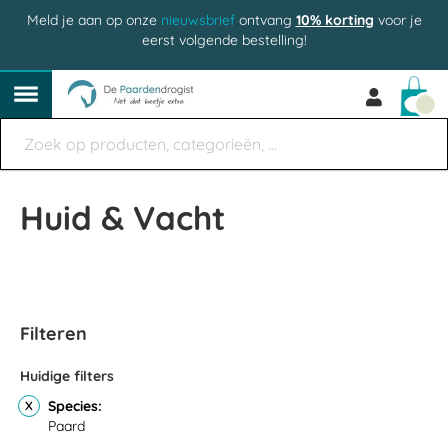
Meld je aan op onze
nieuwsbrief
ontvang
10% korting
voor je
eerst volgende bestelling!
Win
Huid & Vacht
Filteren
Huidige filters
Species
Paard