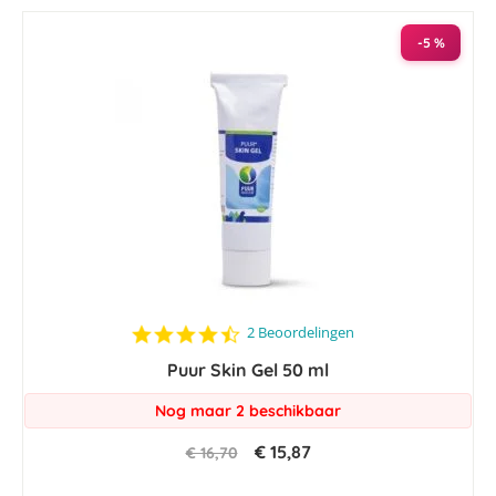
-5 %
4.5
2 Beoordelingen
star
Puur Skin Gel 50 ml
rating
Nog maar 2 beschikbaar
€ 15,87
€ 16,70