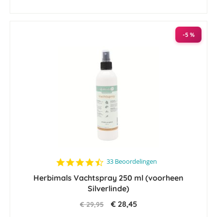
-5 %
4.5
33 Beoordelingen
star
Herbimals Vachtspray 250 ml (voorheen
rating
Silverlinde)
€ 28,45
€ 29,95