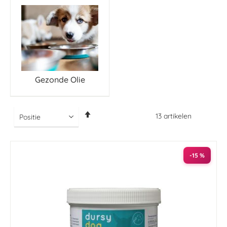
Gezonde Olie
Van
13
artikelen
hoog
naar
laag
sorteren
-15 %