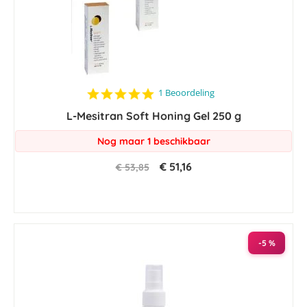
5.0
1 Beoordeling
star
L-Mesitran Soft Honing Gel 250 g
rating
Nog maar 1 beschikbaar
€ 51,16
€ 53,85
-5 %