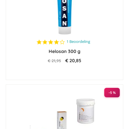
4.0
1 Beoordeling
star
Helosan 300 g
rating
€ 20,85
€ 21,95
-5 %