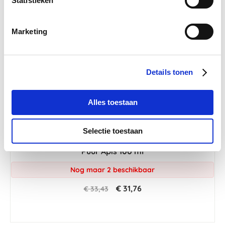
Statistieken
-5 %
Marketing
Details tonen
Alles toestaan
Selectie toestaan
4.3
29 Beoordelingen
star
Puur Apis 100 ml
rating
Nog maar 2 beschikbaar
€ 31,76
€ 33,43