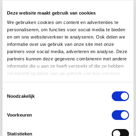
naar
laag
Deze website maakt gebruik van cookies
sorteren
-5 %
We gebruiken cookies om content en advertenties te
personaliseren, om functies voor social media te bieden
en om ons websiteverkeer te analyseren. Ook delen we
informatie over uw gebruik van onze site met onze
partners voor social media, adverteren en analyse. Deze
partners kunnen deze gegevens combineren met andere
informatie die u aan ze heeft verstrekt of die ze hebben
verzameld op basis van uw gebruik van hun services.
Toestemmingsselectie
Noodzakelijk
PUUR Veg Omega 250 ml
Voorkeuren
Nog maar 2 beschikbaar
€ 23,32
€ 24,55
Statistieken