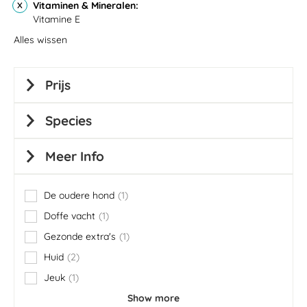
Vitaminen & Mineralen
Vitamine E
Alles wissen
Prijs
Species
Meer Info
De oudere hond
1
item
Doffe vacht
1
item
Gezonde extra's
1
item
Huid
2
items
Jeuk
1
item
Show more