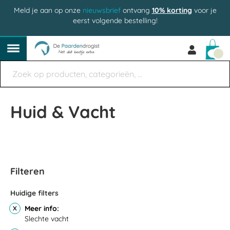
Meld je aan op onze
nieuwsbrief
ontvang
10% korting
voor je
eerst volgende bestelling!
Win
Huid & Vacht
Filteren
Huidige filters
Meer info
Slechte vacht