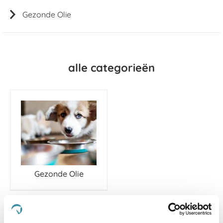
Gezonde Olie
alle categorieën
Gezonde Olie
Van
1
artikel
hoog