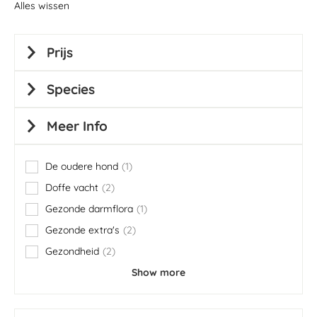
Alles wissen
Prijs
Species
Meer Info
De oudere hond
1
item
Doffe vacht
2
items
Gezonde darmflora
1
item
Gezonde extra's
2
items
Gezondheid
2
items
Show more