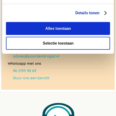
allemaal voor doen. Bij De Paardendrogist worden we
gedreven door onze visie: het leveren van producten van
topkwaliteit, uitgebreide informatieverstrekking en
Details tonen
"ouderwetse" service. Wij helpen je graag, doen wat wij
beloven en rusten pas als jij tevreden bent; dat menen we en
dat checken we ook.
Alles toestaan
Ma. t/m vrij 8:30 - 17:30 uur
Selectie toestaan
050 - 409 69 96
advies@paardendrogist.nl
Whatsapp met ons
06-2195 98 69
Stuur ons een bericht