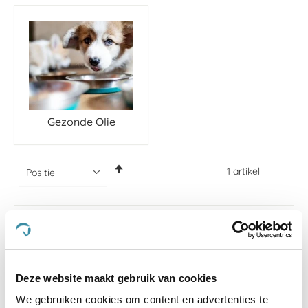
Gezonde Olie
Van
1
artikel
hoog
naar
laag
sorteren
-5 %
Deze website maakt gebruik van cookies
We gebruiken cookies om content en advertenties te