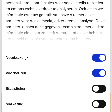
personaliseren, om functies voor social media te bieden
en om ons websiteverkeer te analyseren. Ook delen we
informatie over uw gebruik van onze site met onze
partners voor social media, adverteren en analyse. Deze
partners kunnen deze gegevens combineren met andere
informatie die u aan ze heeft verstrekt of die ze hebben
verzameld op basis van uw gebruik van hun services.
PUUR Veg Omega 250 ml
Toestemmingsselectie
Nog maar 2 beschikbaar
Noodzakelijk
€ 23,32
€ 24,55
Voorkeuren
Statistieken
Hulp en advies nodig?
Marketing
Jouw paard gezond houden en krijgen. Dat is waar we het