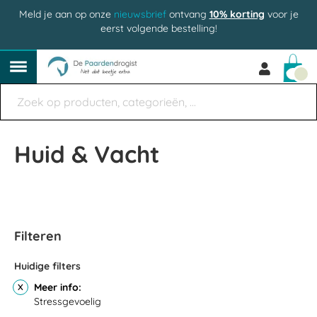
Meld je aan op onze
nieuwsbrief
ontvang
10% korting
voor je
eerst volgende bestelling!
Win
Huid & Vacht
Filteren
Huidige filters
Meer info
Stressgevoelig