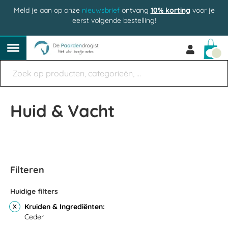
Meld je aan op onze
nieuwsbrief
ontvang
10% korting
voor je
eerst volgende bestelling!
Win
Huid & Vacht
Filteren
Huidige filters
Kruiden & Ingrediënten
Ceder