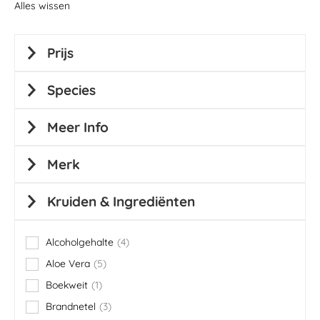
Alles wissen
Prijs
Species
Meer Info
Merk
Kruiden & Ingrediënten
Alcoholgehalte
4
items
Aloe Vera
5
items
Boekweit
1
item
Brandnetel
3
items