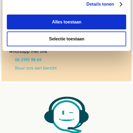
beloven en rusten pas als jij tevreden bent; dat menen we en
Details tonen
dat checken we ook.
Alles toestaan
Ma. t/m vrij 8:30 - 17:30 uur
050 - 409 69 96
Selectie toestaan
advies@paardendrogist.nl
Whatsapp met ons
06-2195 98 69
Stuur ons een bericht