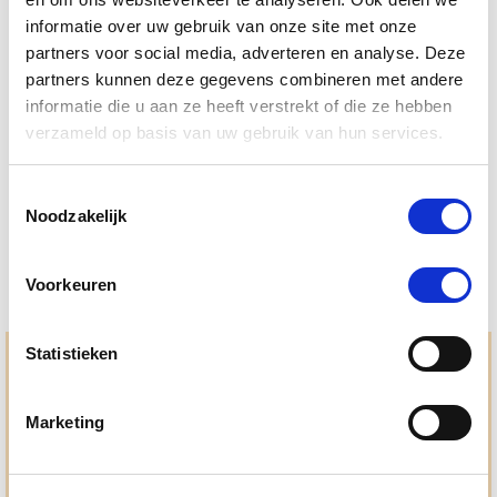
informatie over uw gebruik van onze site met onze
partners voor social media, adverteren en analyse. Deze
partners kunnen deze gegevens combineren met andere
4.5
33 Beoordelingen
informatie die u aan ze heeft verstrekt of die ze hebben
star
verzameld op basis van uw gebruik van hun services.
Herbimals Vachtspray 250 ml (voorheen
rating
Silverlinde)
Toestemmingsselectie
€ 28,45
€ 29,95
Noodzakelijk
Voorkeuren
Statistieken
Hulp en advies nodig?
Jouw paard gezond houden en krijgen. Dat is waar we het
Marketing
allemaal voor doen. Bij De Paardendrogist worden we
gedreven door onze visie: het leveren van producten van
topkwaliteit, uitgebreide informatieverstrekking en
"ouderwetse" service. Wij helpen je graag, doen wat wij