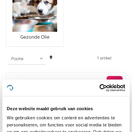
Gezonde Olie
Van
1
artikel
hoog
naar
laag
sorteren
-5 %
Deze website maakt gebruik van cookies
We gebruiken cookies om content en advertenties te
personaliseren, om functies voor social media te bieden
en om ons websiteverkeer te analyseren. Ook delen we