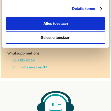
gedreven door onze visie: het leveren van producten van
topkwaliteit, uitgebreide informatieverstrekking en
Details tonen
"ouderwetse" service. Wij helpen je graag, doen wat wij
beloven en rusten pas als jij tevreden bent; dat menen we en
dat checken we ook.
Alles toestaan
Ma. t/m vrij 8:30 - 17:30 uur
Selectie toestaan
050 - 409 69 96
advies@paardendrogist.nl
Whatsapp met ons
06-2195 98 69
Stuur ons een bericht