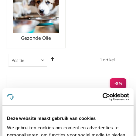
Gezonde Olie
Van
1
artikel
hoog
naar
laag
sorteren
-5 %
Deze website maakt gebruik van cookies
We gebruiken cookies om content en advertenties te
personaliseren, om functies voor social media te bieden