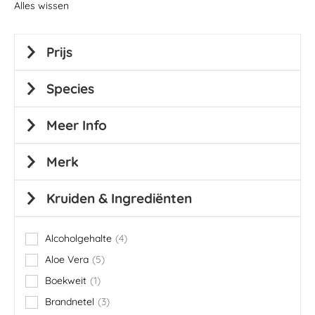
Alles wissen
Prijs
Species
Meer Info
Merk
Kruiden & Ingrediënten
Alcoholgehalte
4
items
Aloe Vera
5
items
Boekweit
1
item
Brandnetel
3
items