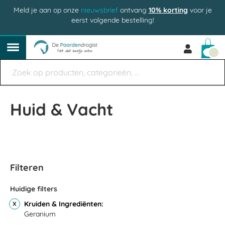
Meld je aan op onze
nieuwsbrief
ontvang
10% korting
voor je
eerst volgende bestelling!
Win
Huid & Vacht
Filteren
Huidige filters
Kruiden & Ingrediënten
Geranium