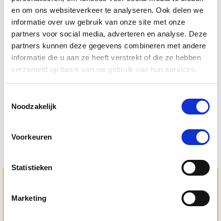
en om ons websiteverkeer te analyseren. Ook delen we
informatie over uw gebruik van onze site met onze
partners voor social media, adverteren en analyse. Deze
4.5
33 Beoordelingen
partners kunnen deze gegevens combineren met andere
star
informatie die u aan ze heeft verstrekt of die ze hebben
Herbimals Vachtspray 250 ml (voorheen
rating
verzameld op basis van uw gebruik van hun services.
Silverlinde)
Nog maar 3 beschikbaar
Toestemmingsselectie
Noodzakelijk
€ 28,45
€ 29,95
Voorkeuren
Statistieken
Hulp en advies nodig?
Marketing
Jouw paard gezond houden en krijgen. Dat is waar we het
allemaal voor doen. Bij De Paardendrogist worden we