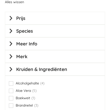
Alles wissen
Prijs
Species
Meer Info
Merk
Kruiden & Ingrediënten
Alcoholgehalte
4
items
Aloe Vera
5
items
Boekweit
1
item
Brandnetel
3
items