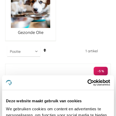
Gezonde Olie
Van
1
artikel
hoog
naar
laag
sorteren
-5 %
Deze website maakt gebruik van cookies
We gebruiken cookies om content en advertenties te
personaliseren, om functies voor social media te bieden