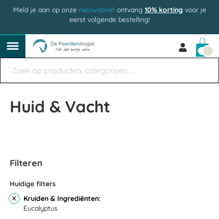
Meld je aan op onze
nieuwsbrief
ontvang
10% korting
voor je
eerst volgende bestelling!
Win
Huid & Vacht
Filteren
Huidige filters
Kruiden & Ingrediënten
Eucalyptus