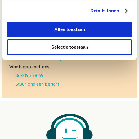
gedreven door onze visie: het leveren van producten van
topkwaliteit, uitgebreide informatieverstrekking en
Details tonen
"ouderwetse" service. Wij helpen je graag, doen wat wij
beloven en rusten pas als jij tevreden bent; dat menen we en
dat checken we ook.
Alles toestaan
Ma. t/m vrij 8:30 - 17:30 uur
Selectie toestaan
050 - 409 69 96
advies@paardendrogist.nl
Whatsapp met ons
06-2195 98 69
Stuur ons een bericht