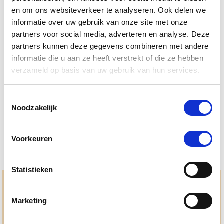
en om ons websiteverkeer te analyseren. Ook delen we
informatie over uw gebruik van onze site met onze
partners voor social media, adverteren en analyse. Deze
4.5
33 Beoordelingen
partners kunnen deze gegevens combineren met andere
star
informatie die u aan ze heeft verstrekt of die ze hebben
Herbimals Vachtspray 250 ml (voorheen
rating
verzameld op basis van uw gebruik van hun services.
Silverlinde)
Nog maar 3 beschikbaar
Toestemmingsselectie
Noodzakelijk
€ 28,45
€ 29,95
Voorkeuren
Statistieken
Hulp en advies nodig?
Marketing
Jouw paard gezond houden en krijgen. Dat is waar we het
allemaal voor doen. Bij De Paardendrogist worden we