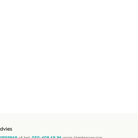
advies
21959869
of bel:
050-409 69 96
onze klantenservice