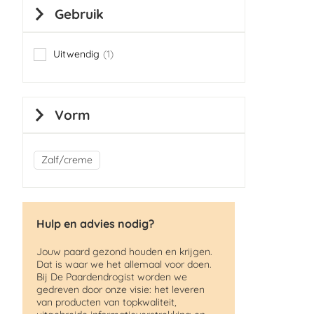
Gebruik
Uitwendig
1
item
Vorm
Zalf/creme
Hulp en advies nodig?
Jouw paard gezond houden en krijgen.
Dat is waar we het allemaal voor doen.
Bij De Paardendrogist worden we
gedreven door onze visie: het leveren
van producten van topkwaliteit,