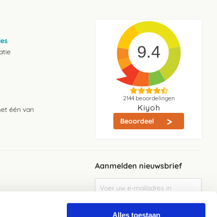
ies
9.4
atie
2144
beoordelingen
Kiyoh
met één van
Beoordeel
Aanmelden nieuwsbrief
Abonneer
u
op
Meld je aan
onze
Alles toestaan