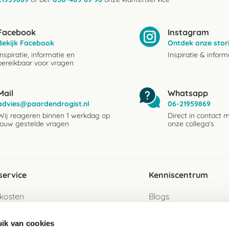
Facebook
Instagram
Bekijk Facebook
Ontdek onze stor
Inspiratie, informatie en
Inspiratie & inform
bereikbaar voor vragen
Mail
Whatsapp
advies@paardendrogist.nl
06-21959869
Wij reageren binnen 1 werkdag op
Direct in contact 
jouw gestelde vragen
onze collega's
service
Kenniscentrum
kosten
Blogs
ervice
Ingredientenwijzer
ik van cookies