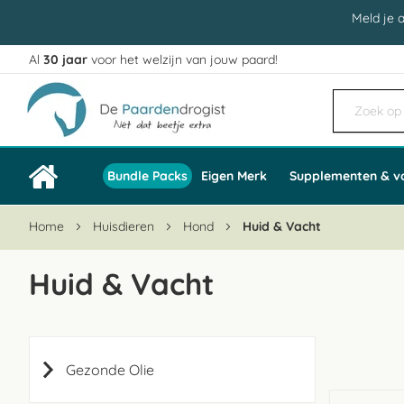
Meld je 
Al
30 jaar
voor het welzijn van jouw paard!
Ga
naar
de
inhoud
Bundle Packs
Eigen Merk
Supplementen & v
Home
Huisdieren
Hond
Huid & Vacht
Huid & Vacht
Gezonde Olie