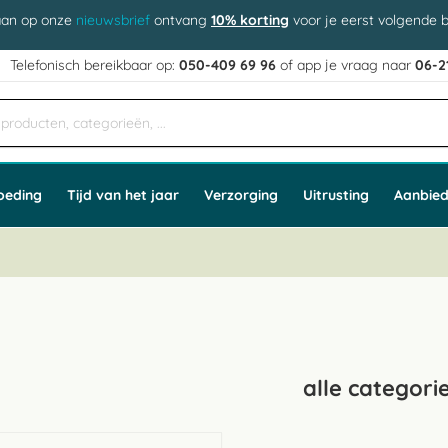
aan op onze
nieuwsbrief
ontvang
10% korting
voor je eerst volgende b
j
Telefonisch bereikbaar op:
050-409 69 96
of app
e vraag naar
06-2
oeding
Tijd van het jaar
Verzorging
Uitrusting
Aanbied
alle categori