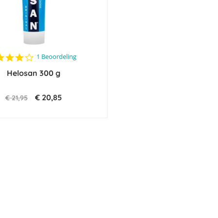
4.0
1 Beoordeling
star
Helosan 300 g
rating
€ 20,85
€ 21,95