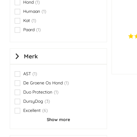
Hond
1
item
Humaan
1
item
Kat
1
item
Paard
1
item
Merk
AST
1
item
De Groene Os Hond
1
item
Duo Protection
1
item
DursyDog
3
items
Excellent
6
items
Show more