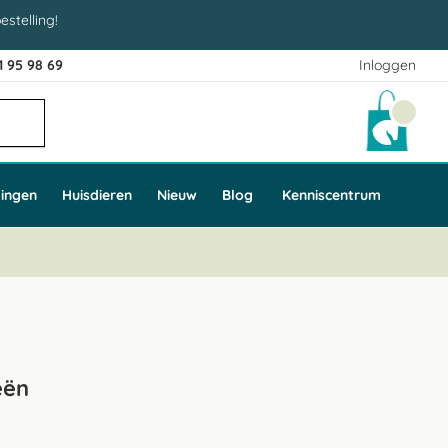
estelling!
1 95 98 69
Inloggen
Winke
ingen
Huisdieren
Nieuw
Blog
Kenniscentrum
eën