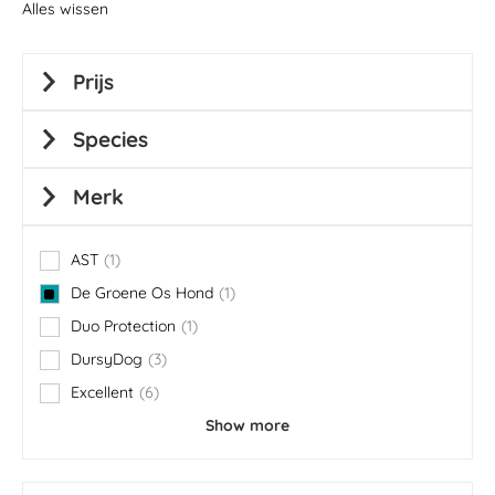
Alles wissen
Prijs
Species
Merk
AST
1
item
De Groene Os Hond
1
item
Duo Protection
1
item
DursyDog
3
items
Excellent
6
items
Show more