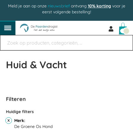
Meld je aan op onze
nieuwsbrief
ontvang
10% korting
voor je
eerst volgende bestelling!
Win
Huid & Vacht
Filteren
Huidige filters
Merk
De Groene Os Hond