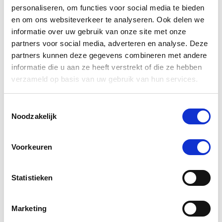
personaliseren, om functies voor social media te bieden
en om ons websiteverkeer te analyseren. Ook delen we
informatie over uw gebruik van onze site met onze
partners voor social media, adverteren en analyse. Deze
partners kunnen deze gegevens combineren met andere
informatie die u aan ze heeft verstrekt of die ze hebben
verzameld op basis van uw gebruik van hun services.
Toestemmingsselectie
Noodzakelijk
Weatherbeeta Comfitec Plus
Equine
Dynamic II Standard Neck
Voorkeuren
P
100gr
€
€ 104,50
€ 190,00
Statistieken
Voeg 
Marketing
Voeg toe aan winkeltas