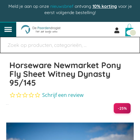
Meld je aan op onze
nieuwsbrief
ontvang
10% korting
voor je
eerst volgende bestelling!
Win
Horseware Newmarket Pony
Fly Sheet Witney Dynasty
95/145
0.0
Schrijf een review
star
Ga
rating
-25%
naar
het
einde
van
de