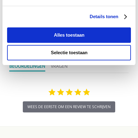
Details tonen
0.0
star
0 Beoordelingen
Alles toestaan
rating
Schrijf Een Review
Stel Een Vraag
Selectie toestaan
BEOORDELINGEN
VRAGEN
WEES DE EERSTE OM EEN REVIEW TE SCHRIJVEN