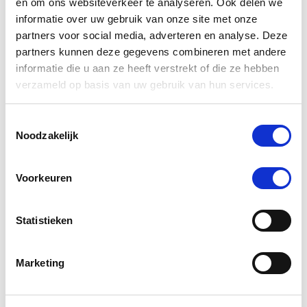
en om ons websiteverkeer te analyseren. Ook delen we
informatie over uw gebruik van onze site met onze
partners voor social media, adverteren en analyse. Deze
Anderen kochten ook
partners kunnen deze gegevens combineren met andere
informatie die u aan ze heeft verstrekt of die ze hebben
verzameld op basis van uw gebruik van hun services.
Toestemmingsselectie
Noodzakelijk
Voorkeuren
Statistieken
Marketing
Sectolin Electrolytes
Vliegend
De
€ 15,15
€ 15,95
€ 1