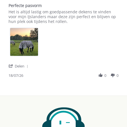
star
Perfecte pasvorm
rating
Review
review
Het is altijd lastig om goedpassende dekens te vinden
by
stating
voor mijn IJslanders maar deze zijn perfect en blijven op
Bianca
Perfecte
hun plek ook tijdens het rollen.
H.
pasvorm
on
18
Jul
2026
'
Delen
Share
Review
18/07/26
0
0
by
Bianca
H.
on
18
Jul
2026