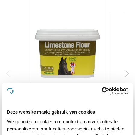
NAF Limestone Kalk 3 kg
Horse
€ 15,15
€ 15,95
Deze website maakt gebruik van cookies
Ni
We gebruiken cookies om content en advertenties te
Voeg toe aan winkeltas
personaliseren, om functies voor social media te bieden