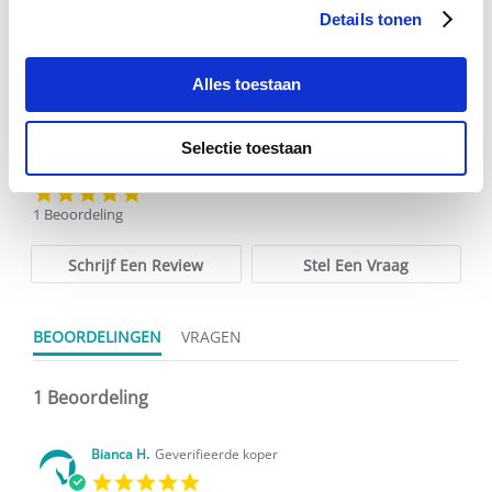
Details tonen
Voeg toe aan winkeltas
Voeg t
Alles toestaan
Selectie toestaan
5.0
star
1 Beoordeling
rating
Schrijf Een Review
Stel Een Vraag
BEOORDELINGEN
VRAGEN
1 Beoordeling
Bianca H.
Geverifieerde koper
5.0