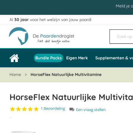
Meld je 
Al
30 jaar
voor het welzijn van jouw paard!
Ga
naar
de
inhoud
Bundle Packs
Eigen Merk
Supplementen & v
Home
HorseFlex Natuurlijke Multivitamine
HorseFlex Natuurlijke Multivit
5.0
1 Beoordeling
Een vraag stellen
star
Ga
rating
naar
het