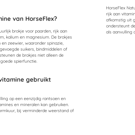
HorseFlex Natuu
rijk aan vitam
mine van HorseFlex?
afkomstig uit 
ondersteunt de 
urlijk brokje voor paarden, rijk aan
als aanvulling
cium, kalium en magnesium. De brokjes
 en zeewier, waaronder spinazie,
gevoegde suikers, bindmiddelen of
steunen de brokjes niet alleen de
 goede spierfunctie.
vitamine gebruikt
ulling op een eenzijdig rantsoen en
itamines en mineralen kan gebruiken.
wormkuur, bij verminderde weerstand of