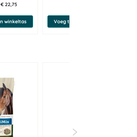
€ 22,75
€ 22,95
n winkeltas
Voeg toe aan winkeltas