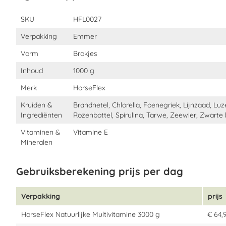
Eigenschappen
SKU
HFL0027
Verpakking
Emmer
Vorm
Brokjes
Inhoud
1000 g
Merk
HorseFlex
Kruiden &
Brandnetel, Chlorella, Foenegriek, Lijnzaad, Lu
Ingrediënten
Rozenbottel, Spirulina, Tarwe, Zeewier, Zwarte 
Vitaminen &
Vitamine E
Mineralen
Gebruiksberekening prijs per dag
Verpakking
prijs
HorseFlex Natuurlijke Multivitamine 3000 g
€ 64,