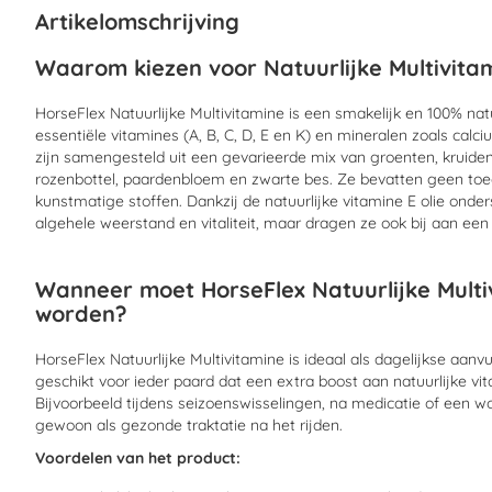
begin
Artikelomschrijving
van
de
Waarom kiezen voor Natuurlijke Multivita
afbeeldingen-
gallerij
HorseFlex Natuurlijke Multivitamine is een smakelijk en 100% natu
essentiële vitamines (A, B, C, D, E en K) en mineralen zoals cal
zijn samengesteld uit een gevarieerde mix van groenten, kruiden
rozenbottel, paardenbloem en zwarte bes. Ze bevatten geen toe
kunstmatige stoffen. Dankzij de natuurlijke vitamine E olie onder
algehele weerstand en vitaliteit, maar dragen ze ook bij aan een
Wanneer moet HorseFlex Natuurlijke Multi
worden?
HorseFlex Natuurlijke Multivitamine is ideaal als dagelijkse aanv
geschikt voor ieder paard dat een extra boost aan natuurlijke v
Bijvoorbeeld tijdens seizoenswisselingen, na medicatie of een 
gewoon als gezonde traktatie na het rijden.
Voordelen van het product: