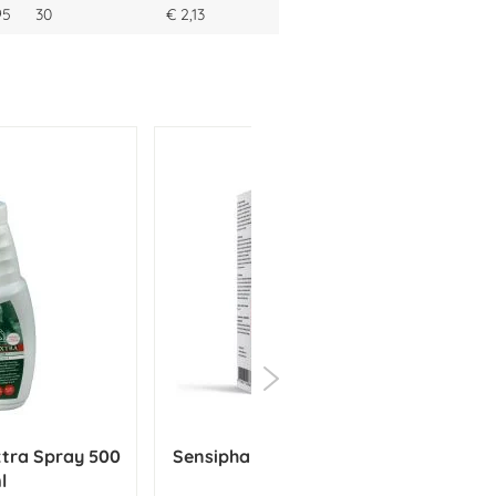
95
30
€ 2,13
xtra Spray 500
Sensipharm Sensi Flex Spray
Ph
l