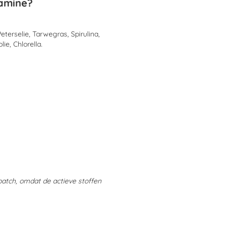
tamine?
eterselie, Tarwegras, Spirulina,
ie, Chlorella.
 batch, omdat de actieve stoffen