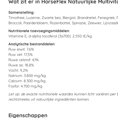
Wat zit er in HorseFlex Natuurlijke Multivi
Samenstelling:
Timothee, Luzerne, Zwarte bes, Biergist, Brandnetel, Fenegriek, P
Broccoli, Paardenbloem, Rozenbottel, Spinazie, Zeewier, Lijnzaadol
Nutritionele toevoegingsmiddelen:
Vitamine E, d-alpha tocoferol (3a700): 2.550 IE/kg
Analytische bestanddelen:
Ruw eiwit: 7,6%
Ruw vet: 17,5%
Ruwe celstof: 4,1%
Ruwe as: 18,8%
Vocht: 9,2%
Natrium: 3.800 mg/kg
Calcium: 8.300 mg/kg
Fosfor: 4.700 mg/kg
Let op: de exacte nutritionele waardes kunnen licht variëren per
rechtstreeks uit natuurlijke ingrediënten komen.
Eigenschappen