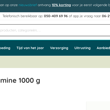
aan op onze
nieuwsbrief
ontvang
10% korting
voor je eerst volgende b
j
Telefonisch bereikbaar op:
050-409 69 96
of app
e vraag naar
06-2
oeding
Tijd van het jaar
Verzorging
Uitrusting
Aanbied
amine 1000 g