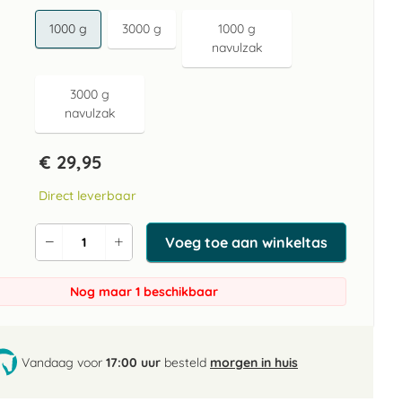
1000 g
3000 g
1000 g
navulzak
3000 g
navulzak
€ 29,95
Direct leverbaar
Voeg toe aan winkeltas
Verlaag
Verhoog
de
de
aantal
aantal
Nog maar 1 beschikbaar
Vandaag voor
17:00 uur
besteld
morgen in huis