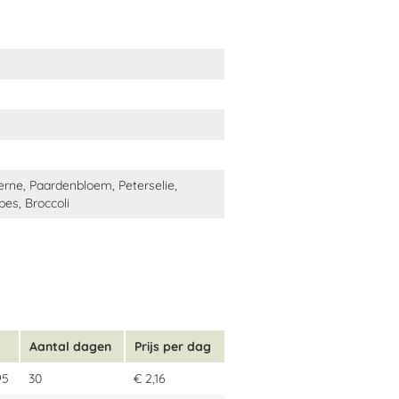
zerne, Paardenbloem, Peterselie,
bes, Broccoli
Aantal dagen
Prijs per dag
95
30
€ 2,16