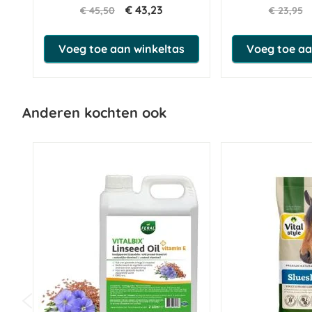
€ 43,23
€ 45,50
€ 23,95
Voeg toe aan winkeltas
Voeg toe aa
Anderen kochten ook