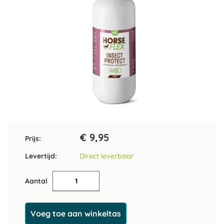
Ga
naar
het
€ 9,95
Prijs:
begin
van
Levertijd:
Direct leverbaar
de
afbeeldingen-
Aantal
gallerij
Voeg toe aan winkeltas