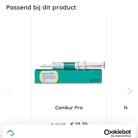
Passend bij dit product
Canikur Pro
NAF S
€ 23,70
€ 24,95
€ 5