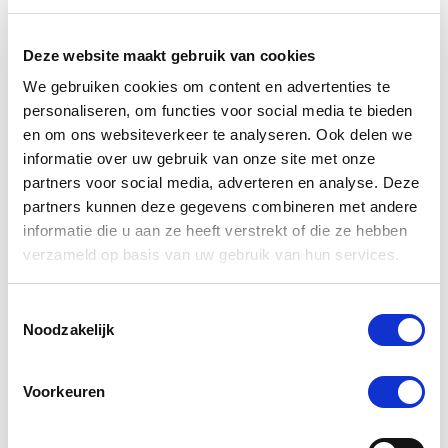
Voeg toe aan winkeltas
Voeg t
Deze website maakt gebruik van cookies
We gebruiken cookies om content en advertenties te
Anderen kochten ook
personaliseren, om functies voor social media te bieden
en om ons websiteverkeer te analyseren. Ook delen we
informatie over uw gebruik van onze site met onze
partners voor social media, adverteren en analyse. Deze
partners kunnen deze gegevens combineren met andere
informatie die u aan ze heeft verstrekt of die ze hebben
verzameld op basis van uw gebruik van hun services.
Toestemmingsselectie
Noodzakelijk
Voorkeuren
Paardendrogist Vitamine ESL
Paard