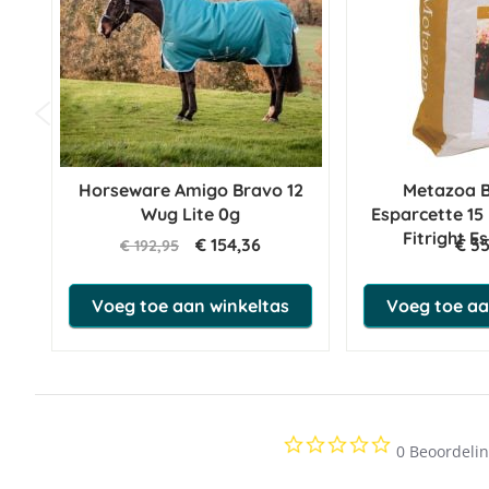
Horseware Amigo Bravo 12
Metazoa B
Wug Lite 0g
Esparcette 15
Fitright E
€ 154,36
€ 3
€ 192,95
Voeg toe aan winkeltas
Voeg toe aa
0.0
0 Beoordeli
star
rating