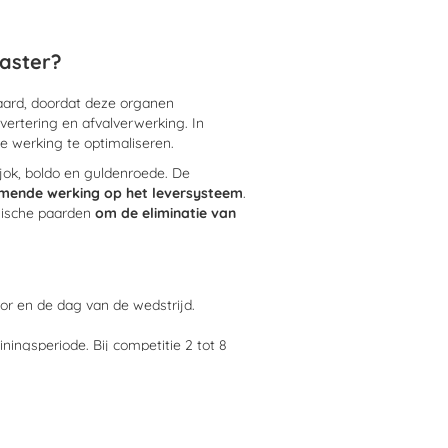
aster?
paard, doordat deze organen
vertering en afvalverwerking. In
de werking te optimaliseren.
sjok, boldo en guldenroede. De
mende werking op het leversysteem
.
thische paarden
om de eliminatie van
or en de dag van de wedstrijd.
ningsperiode. Bij competitie 2 tot 8
rd voldoende voor circa 33 dagen.