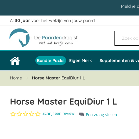
Meld je 
Al
30 jaar
voor het welzijn van jouw paard!
Ga
naar
de
inhoud
Bundle Packs
Eigen Merk
Supplementen & v
Home
Horse Master EquiDiur 1 L
Horse Master EquiDiur 1 L
0.0
Schrijf een review
Een vraag stellen
star
Ga
rating
naar
het