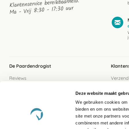
Klantenservice bereikbaarheid:
Ma - Vrij 8:30 - 17:30 uur
De Paardendrogist
Klanten
Reviews
Verzend
Over ons
Bezorgs
Deze website maakt gebru
Vacatures
Betaalwi
We gebruiken cookies om c
Contact
Retour
bieden en om ons websitev
Retour s
site met onze partners vo
combineren met andere inf
Garanti