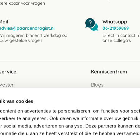
bereikbaar voor vragen
Mail
Whatsapp
advies@paardendrogist.nl
06-21959869
Wij reageren binnen 1 werkdag op
Direct in contact 
jouw gestelde vragen
onze collega's
service
Kenniscentrum
kosten
Blogs
ervice
Ingredientenwijzer
ik van cookies
jzen
Merken
ontent en advertenties te personaliseren, om functies voor soci
erkeer te analyseren. Ook delen we informatie over uw gebruik
turen als gast
or social media, adverteren en analyse. Deze partners kunnen 
ormatie die u aan ze heeft verstrekt of die ze hebben verzameld
e