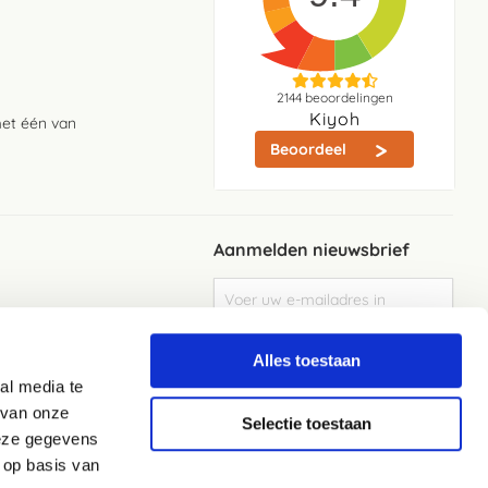
2144
beoordelingen
Kiyoh
met één van
Beoordeel
Aanmelden nieuwsbrief
Abonneer
u
op
Meld je aan
onze
Alles toestaan
nieuwsbrief
al media te
Elke week de beste acties en het laaste
nieuws in je eigen mailbox
 van onze
Selectie toestaan
deze gegevens
 op basis van