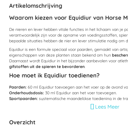
begin
Artikelomschrijving
van
de
Waarom kiezen voor Equidiur van Horse M
afbeeldingen-
gallerij
De nieren en lever hebben vitale functies in het lichaam van je 
verantwoordelijk zijn voor de opname van voedingsstoffen, spier
bepaalde situaties hebben de nier en lever stimulatie nodig om 
Equidiur is een formule speciaal voor paarden, gemaakt van arti
eigenschappen van deze planten staan bekend om hun
bescher
Daarnaast wordt Equidiur in het bijzonder aanbevolen voor atle
gifstoffen uit de spieren te bevorderen
.
Hoe moet ik Equidiur toedienen?
Paarden:
60 ml Equidiur toevoegen aan het voer op de avond vo
Onderhoudsdosis:
30 ml Equidiur aan het voer toevoegen.
Sportpaarden:
systematische maandelijkse toediening in de trai
dagen voor de start van de wedstrijd toedienen.
Lees Meer
Let op!
1L:
1 jerrycan is bij een onderhoudsdosis van een volwassen paa
Overzicht
Wat zit er in Equidiur?