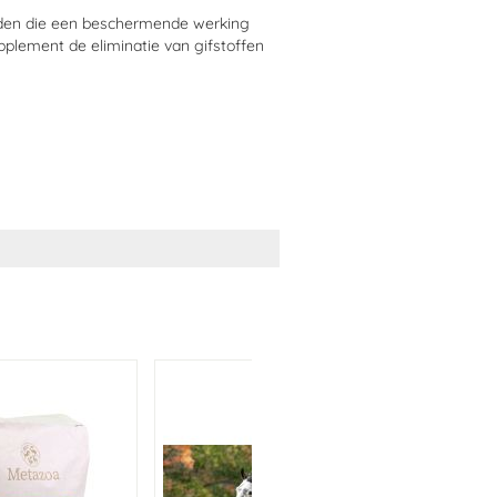
rden die een beschermende werking
pplement de eliminatie van gifstoffen
agnesium 1,7%, Natrium 1,4%, Kalium