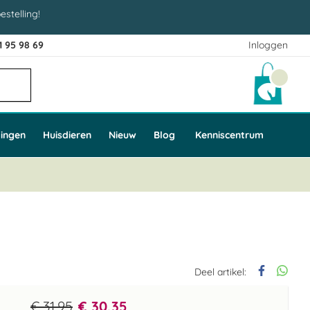
estelling!
1 95 98 69
Inloggen
Winke
ingen
Huisdieren
Nieuw
Blog
Kenniscentrum
Deel artikel:
€ 31,95
€ 30,35