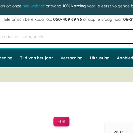
aan op onze
nieuwsbrief
ontvang
10% korting
voor je eerst volgende b
j
Telefonisch bereikbaar op:
050-409 69 96
of app
e vraag naar
06-2
oeding
Tijd van het jaar
Verzorging
Uitrusting
Aanbied
-5 %
Prijs: