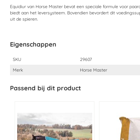
Equidiur van Horse Master bevat een speciale formule voor paa
Samenstelling:
Actieve zee-ingrediënten, natriumchloride
biedt aan het leversysteem. Bovendien bevordert dit voedingssu
uit de spieren.
Analytische bestanddelen:
Vochtgehalte 66,7%, Ruwe as 32%, M
0,4%, Ruw eiwit <0,5%, Ruw vet <0,5%, Ruwe celstof <0,5%
Toevoegingsmiddelen per liter:
Eigenschappen
Smaakstoffen:
- Extract van artisjok, boldo en guldenroede.
Eigenschappen
SKU
29607
Merk
Horse Master
Passend bij dit product