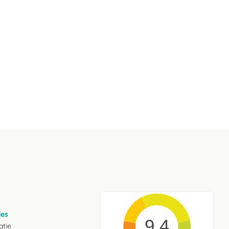
ies
9.4
atie