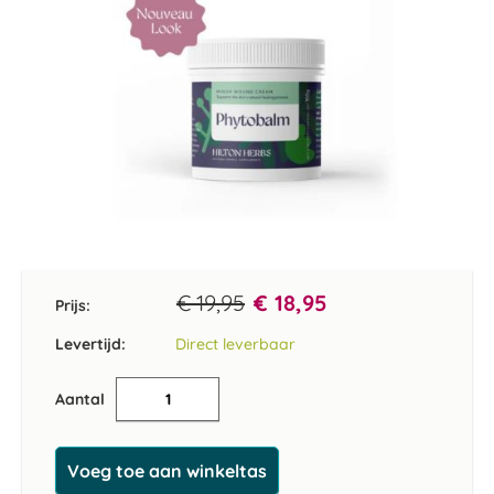
Ga
naar
het
€ 19,95
€ 18,95
Prijs:
begin
van
Levertijd:
Direct leverbaar
de
afbeeldingen-
Aantal
gallerij
Voeg toe aan winkeltas