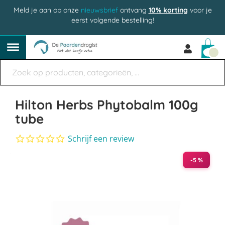
Meld je aan op onze
nieuwsbrief
ontvang
10% korting
voor je
eerst volgende bestelling!
Win
Hilton Herbs Phytobalm 100g
tube
0.0
Schrijf een review
star
Ga
rating
-5 %
naar
het
einde
van
de
afbeeldingen-
gallerij