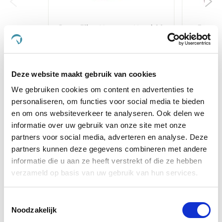
Pavo FibreNuggets Hard 20
Farnam
kg
€ 21,66
€ 22,80
€ 
Deze website maakt gebruik van cookies
We gebruiken cookies om content en advertenties te
Voeg toe aan winkeltas
Voeg t
personaliseren, om functies voor social media te bieden
en om ons websiteverkeer te analyseren. Ook delen we
informatie over uw gebruik van onze site met onze
Anderen kochten ook
partners voor social media, adverteren en analyse. Deze
partners kunnen deze gegevens combineren met andere
informatie die u aan ze heeft verstrekt of die ze hebben
verzameld op basis van uw gebruik van hun services.
Toestemmingsselectie
Noodzakelijk