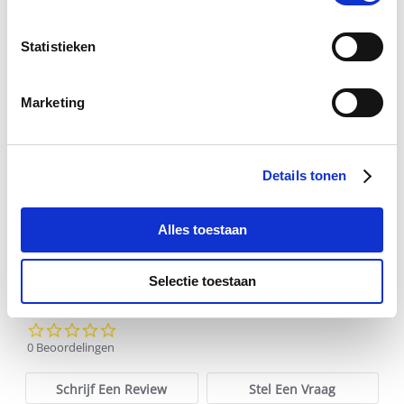
Statistieken
Marketing
Equiwrap
Mix 
€ 3,37
€ 3,55
€
Details tonen
Alles toestaan
Voeg toe aan winkeltas
Voeg t
Selectie toestaan
0.0
star
0 Beoordelingen
rating
Schrijf Een Review
Stel Een Vraag