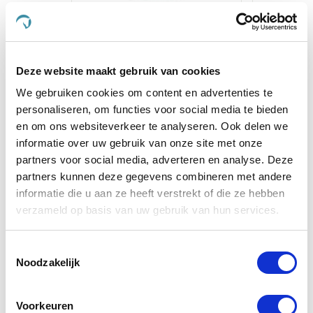
Excellent Jodium Shampoo
Excel
€ 14,73
€ 15,50
€ 1
Deze website maakt gebruik van cookies
We gebruiken cookies om content en advertenties te
personaliseren, om functies voor social media te bieden
Voeg toe aan winkeltas
Voeg t
en om ons websiteverkeer te analyseren. Ook delen we
informatie over uw gebruik van onze site met onze
partners voor social media, adverteren en analyse. Deze
Anderen kochten ook
partners kunnen deze gegevens combineren met andere
informatie die u aan ze heeft verstrekt of die ze hebben
verzameld op basis van uw gebruik van hun services.
Toestemmingsselectie
Noodzakelijk
Voorkeuren