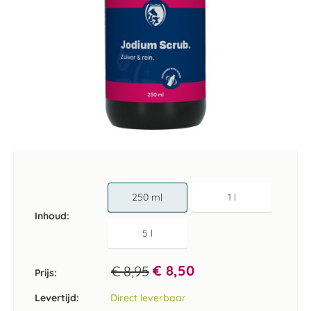
Ga
naar
het
begin
van
250 ml
1 l
de
Inhoud
afbeeldingen-
gallerij
5 l
€ 8,50
€ 8,95
Prijs:
Levertijd:
Direct leverbaar