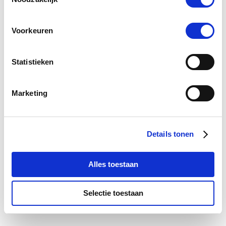
Voorkeuren
Statistieken
Marketing
Paardendrogist Foenegriek
Paardend
Details tonen
€ 13,39
€ 15,75
€ 
Alles toestaan
Voeg toe aan winkeltas
Voeg t
Selectie toestaan