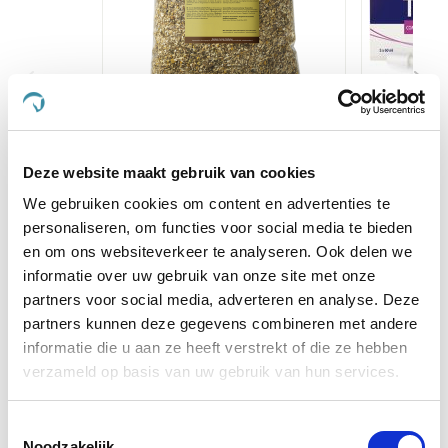
HorseFlex Kamille
Cava
Deze website maakt gebruik van cookies
€ 21,50
€ 1
We gebruiken cookies om content en advertenties te
personaliseren, om functies voor social media te bieden
en om ons websiteverkeer te analyseren. Ook delen we
Voeg toe aan winkeltas
Voeg t
informatie over uw gebruik van onze site met onze
partners voor social media, adverteren en analyse. Deze
partners kunnen deze gegevens combineren met andere
Anderen kochten ook
informatie die u aan ze heeft verstrekt of die ze hebben
verzameld op basis van uw gebruik van hun services.
Toestemmingsselectie
Noodzakelijk