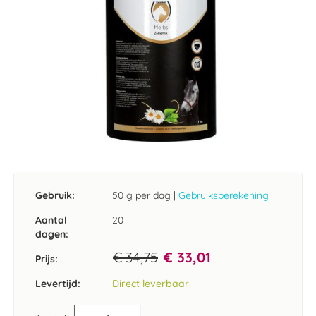
Ga
naar
het
Gebruik:
50 g per dag
|
Gebruiksberekening
begin
van
Aantal
20
de
dagen:
afbeeldingen-
€ 34,75
€ 33,01
gallerij
Prijs:
Levertijd:
Direct leverbaar