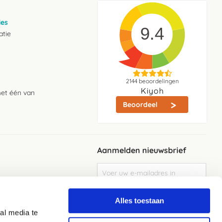
ies
9.4
atie
2144
beoordelingen
Kiyoh
met één van
Beoordeel
Aanmelden nieuwsbrief
Abonneer
u
op
Meld je aan
onze
Alles toestaan
nieuwsbrief
al media te
Elke week de beste acties en het laaste