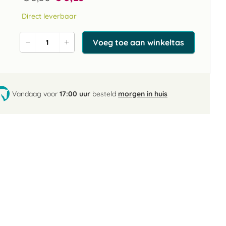
Direct leverbaar
Voeg toe aan winkeltas
Verlaag
Verhoog
de
de
aantal
aantal
Vandaag voor
17:00 uur
besteld
morgen in huis