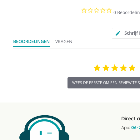
0.0
0 Beoordeli
star
rating
Schrijf
BEOORDELINGEN
VRAGEN
WEES DE EERSTE OM EEN REVIEW TE 
Direct 
App:
06-