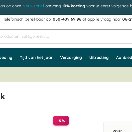
aan op onze
nieuwsbrief
ontvang
10% korting
voor je eerst volgende b
j
Telefonisch bereikbaar op:
050-409 69 96
of app
e vraag naar
06-2
oeding
Tijd van het jaar
Verzorging
Uitrusting
Aanbied
ck
-5 %
Prijs: