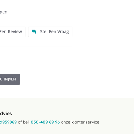
ngen
 Een Review
Stel Een Vraag
SCHRIJVEN
advies
21959869
of bel:
050-409 69 96
onze klantenservice