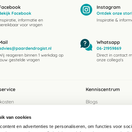
Facebook
Instagram
Bekijk Facebook
Ontdek onze stor
Inspiratie, informatie en
Inspiratie & inform
bereikbaar voor vragen
Mail
Whatsapp
advies@paardendrogist.nl
06-21959869
Wij reageren binnen 1 werkdag op
Direct in contact 
jouw gestelde vragen
onze collega's
service
Kenniscentrum
kosten
Blogs
ervice
Ingredientenwijzer
ik van cookies
jzen
Merken
ontent en advertenties te personaliseren, om functies voor soci