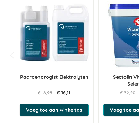
Paardendrogist Elektrolyten
Sectolin V
Sele
€ 16,11
€ 18,95
€ 32,90
Voeg toe aan winkeltas
Voeg toe aa