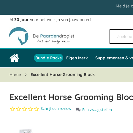
Meld je 
Al
30 jaar
voor het welzijn van jouw paard!
Ga
naar
de
inhoud
Bundle Packs
Eigen Merk
Supplementen & v
Home
Excellent Horse Grooming Block
Excellent Horse Grooming Blo
0.0
Schrijf een review
Een vraag stellen
star
Ga
rating
naar
het