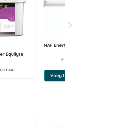
NAF EnerG Shot 30 ml THT 31-
H
08-2026
er Equilyte
€ 9,07
€ 12,95
voorraad
Voeg toe aan winkeltas