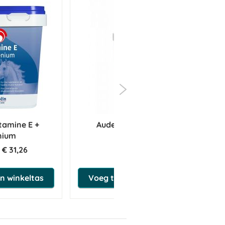
itamine E +
Audevard Harpagyl
nium
€ 31,26
€ 33,90
n winkeltas
Voeg toe aan winkeltas