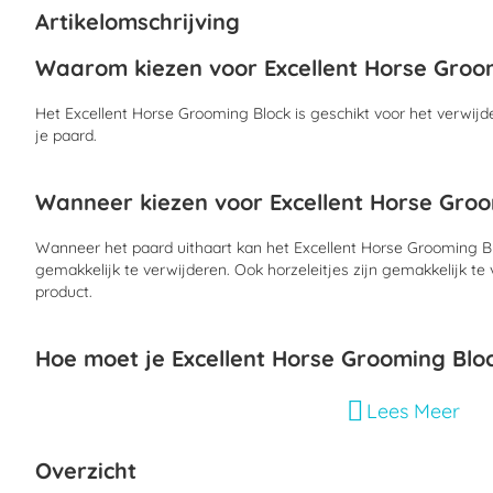
begin
Artikelomschrijving
van
de
Waarom kiezen voor Excellent Horse Groo
afbeeldingen-
gallerij
Het Excellent Horse Grooming Block is geschikt voor het verwijde
je paard.
Wanneer kiezen voor Excellent Horse Groo
Wanneer het paard uithaart kan het Excellent Horse Grooming 
gemakkelijk te verwijderen. Ook horzeleitjes zijn gemakkelijk te
product.
Hoe moet je Excellent Horse Grooming Blo
Met de haarrichting mee poetsen om haren, horzeleitjes en vuil t
Lees Meer
Overzicht