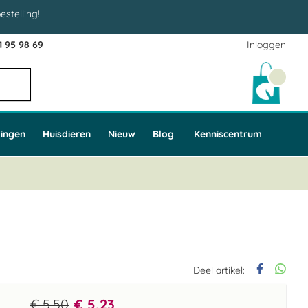
estelling!
1 95 98 69
Inloggen
Winke
ingen
Huisdieren
Nieuw
Blog
Kenniscentrum
Deel artikel:
€ 5,50
€ 5,23