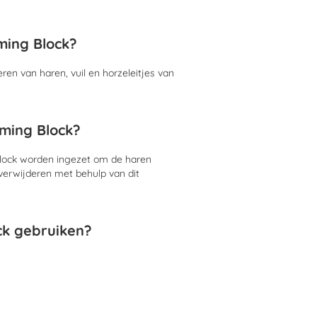
ming Block?
ren van haren, vuil en horzeleitjes van
ming Block?
Block worden ingezet om de haren
 verwijderen met behulp van dit
ck gebruiken?
e verwijderen.