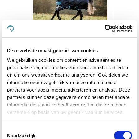
Horseware Amigo Bravo 12
Puur Pa
50g Turnout Navy/Turquoise,
Deze website maakt gebruik van cookies
Aqua & Blue
We gebruiken cookies om content en advertenties te
€ 
€ 131,16
€ 163,95
personaliseren, om functies voor social media te bieden
en om ons websiteverkeer te analyseren. Ook delen we
informatie over uw gebruik van onze site met onze
Voeg t
partners voor social media, adverteren en analyse. Deze
Voeg toe aan winkeltas
partners kunnen deze gegevens combineren met andere
informatie die u aan ze heeft verstrekt of die ze hebben
verzameld op basis van uw gebruik van hun services.
Anderen kochten ook
Toestemmingsselectie
Noodzakelijk