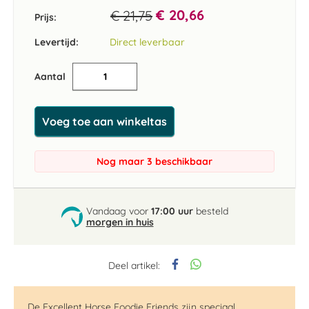
€ 20,66
€ 21,75
Prijs:
Levertijd:
Direct leverbaar
Aantal
Voeg toe aan winkeltas
Nog maar 3 beschikbaar
Vandaag voor
17:00 uur
besteld
morgen in huis
Deel artikel:
De Excellent Horse Foodie Friends zijn speciaal