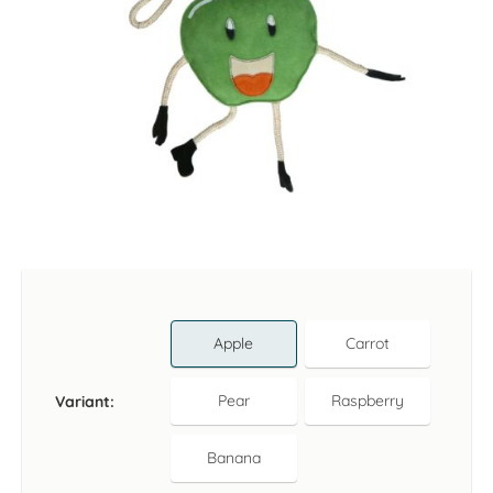
Ga
naar
het
begin
van
Apple
Carrot
de
afbeeldingen-
gallerij
Pear
Raspberry
Variant
Banana