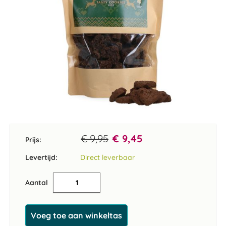
Ga
naar
het
€ 9,95
€ 9,45
Prijs:
begin
van
Levertijd:
Direct leverbaar
de
afbeeldingen-
Aantal
gallerij
Voeg toe aan winkeltas