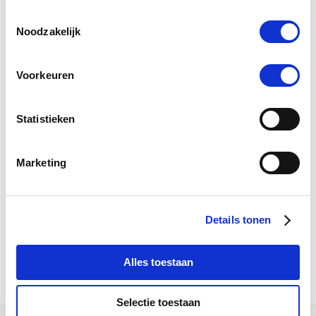
Toestemmingsselectie
Noodzakelijk
0.0
Voorkeuren
star
0 Beoordelingen
rating
Statistieken
Schrijf Een Review
Stel Een Vraag
Marketing
BEOORDELINGEN
VRAGEN
Details tonen
WEES DE EERSTE OM EEN REVIEW TE SCHRIJVEN
Alles toestaan
Selectie toestaan