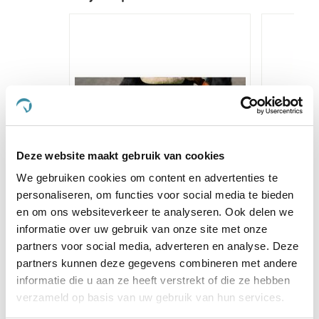
Deze website maakt gebruik van cookies
We gebruiken cookies om content en advertenties te
personaliseren, om functies voor social media te bieden
en om ons websiteverkeer te analyseren. Ook delen we
Excellent Horse Snuffle Mat
Excell
informatie over uw gebruik van onze site met onze
Flower Power
Sweet B
partners voor social media, adverteren en analyse. Deze
partners kunnen deze gegevens combineren met andere
€ 35,82
€ 37,70
informatie die u aan ze heeft verstrekt of die ze hebben
verzameld op basis van uw gebruik van hun services.
Voeg toe aan winkeltas
Voeg 