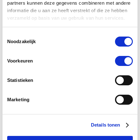
partners kunnen deze gegevens combineren met andere
informatie die u aan ze heeft verstrekt of die ze hebben
TRM Myozol 200 ml
verzameld op basis van uw gebruik van hun services.
€ 49,16
€ 51,75
Toestemmingsselectie
Noodzakelijk
Ni
Voeg toe aan winkeltas
Voorkeuren
Statistieken
0.0
star
0 Beoordelingen
rating
Marketing
Schrijf Een Review
Stel Een Vraag
Details tonen
BEOORDELINGEN
VRAGEN