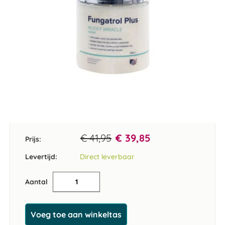
Ga
naar
het
€ 41,95
€ 39,85
Prijs:
begin
van
Levertijd:
Direct leverbaar
de
afbeeldingen-
Aantal
gallerij
Voeg toe aan winkeltas