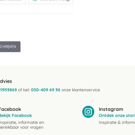
40 cm
30 graden en drogen snel. Door ze
.
SCHRIJVEN
advies
21959869
of bel:
050-409 69 96
onze klantenservice
Facebook
Instagram
Bekijk Facebook
Ontdek onze stor
Inspiratie, informatie en
Inspiratie & inform
bereikbaar voor vragen