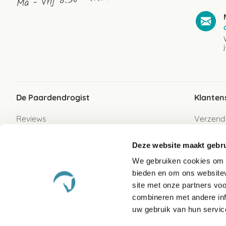
Ma - Vrij 8:30 - 17:30 uur
De Paardendrogist
Klanten
Reviews
Verzend
Over ons
Bezorgs
Deze website maakt gebru
Vacatures
Betaalwi
We gebruiken cookies om c
Contact
Retour
bieden en om ons websitev
Retour s
site met onze partners vo
combineren met andere inf
Garanti
uw gebruik van hun servic
Veelges