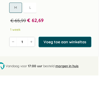
M
L
€ 62,69
€ 65,99
1 week
Voeg toe aan winkeltas
Verlaag
Verhoog
de
de
aantal
aantal
Vandaag voor
17:00 uur
besteld
morgen in huis