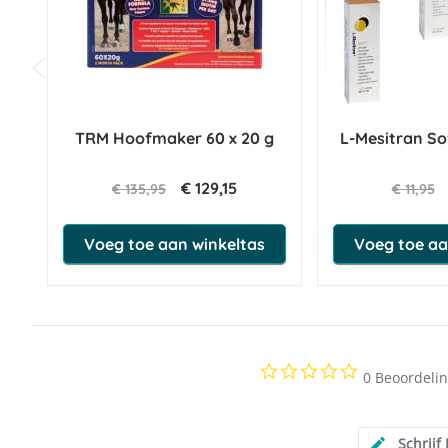
TRM Hoofmaker 60 x 20 g
L-Mesitran So
€ 129,15
€ 135,95
€ 11,95
Voeg toe aan winkeltas
Voeg toe aa
Punt
M
0.0
0 Beoordeli
Grote pony/klein paard
star
rating
Schrijf
A
20-22 cm