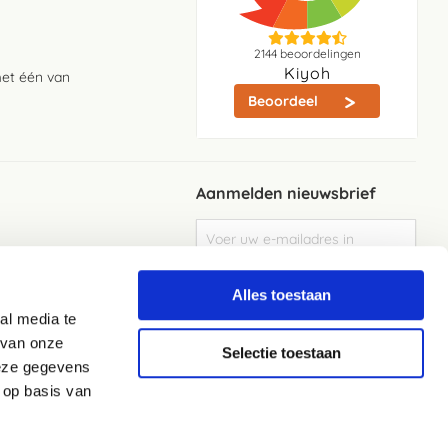
2144
beoordelingen
Kiyoh
met één van
Beoordeel
Aanmelden nieuwsbrief
Abonneer
u
op
Meld je aan
onze
Alles toestaan
nieuwsbrief
al media te
Elke week de beste acties en het laaste
nieuws in je eigen mailbox
 van onze
Selectie toestaan
deze gegevens
 op basis van