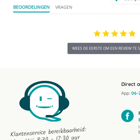
BEOORDELINGEN
VRAGEN
B
36 cm
De beschermers kunnen gewassen worden in de wasmachine op 
schoon te houden, creëer je een betere gezondheid voor de huid
WEES DE EERSTE OM EEN REVIEW TE 
Direct 
App:
06-
Klantenservice bereikbaarheid: