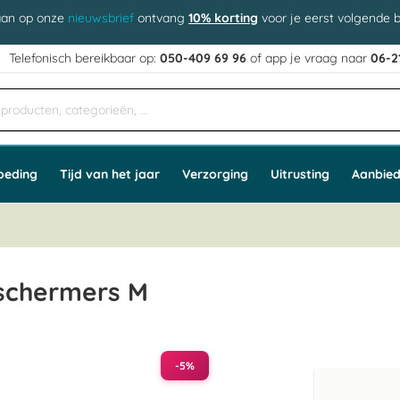
aan op onze
nieuwsbrief
ontvang
10% korting
voor je eerst volgende b
j
Telefonisch bereikbaar op:
050-409 69 96
of app
e vraag naar
06-2
oeding
Tijd van het jaar
Verzorging
Uitrusting
Aanbied
eschermers M
-5%