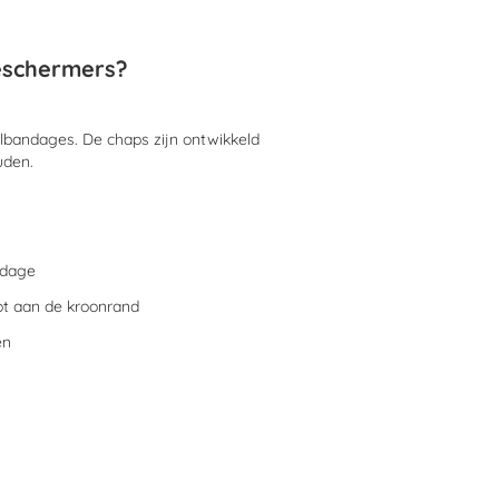
eschermers?
albandages. De chaps zijn ontwikkeld
uden.
ndage
ot aan de kroonrand
en
 Stalbeschermers?