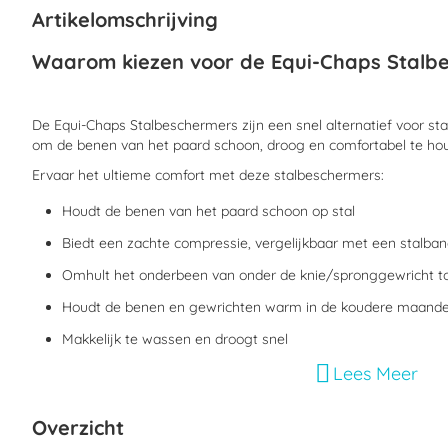
begin
Artikelomschrijving
van
de
Waarom kiezen voor de Equi-Chaps Stalb
afbeeldingen-
gallerij
De Equi-Chaps Stalbeschermers zijn een snel alternatief voor st
om de benen van het paard schoon, droog en comfortabel te ho
Ervaar het ultieme comfort met deze stalbeschermers:
Houdt de benen van het paard schoon op stal
Biedt een zachte compressie, vergelijkbaar met een stalba
Omhult het onderbeen van onder de knie/spronggewricht t
Houdt de benen en gewrichten warm in de koudere maand
Makkelijk te wassen en droogt snel
Lees Meer
Wat zijn de kenmerken van de Equi-Chaps
Overzicht