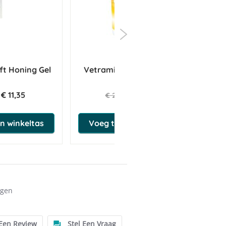
ft Honing Gel
Vetramil Derma Shampoo
150ml
S
€ 11,35
€ 19,85
€ 20,89
n winkeltas
Voeg toe aan winkeltas
L
ngen
Paard
 Een Review
Stel Een Vraag
22-24 cm