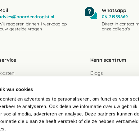
Mail
Whatsapp
advies@paardendrogist.nl
06-21959869
Wij reageren binnen 1 werkdag op
Direct in contact 
jouw gestelde vragen
onze collega's
service
Kenniscentrum
kosten
Blogs
ervice
Ingredientenwijzer
ik van cookies
jzen
Merken
ontent en advertenties te personaliseren, om functies voor soci
erkeer te analyseren. Ook delen we informatie over uw gebruik
turen als gast
or social media, adverteren en analyse. Deze partners kunnen 
ormatie die u aan ze heeft verstrekt of die ze hebben verzameld
e
es.
telde vragen