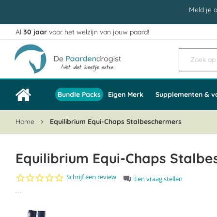
Meld je 
Al
30 jaar
voor het welzijn van jouw paard!
Ga
naar
de
inhoud
Bundle Packs
Eigen Merk
Supplementen & v
Home
Equilibrium Equi-Chaps Stalbeschermers
Equilibrium Equi-Chaps Stalb
0.0
Schrijf een review
Een vraag stellen
star
Ga
rating
naar
het