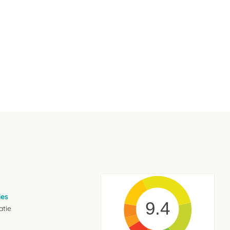
ies
9.4
atie