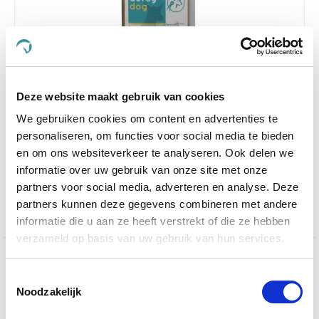
Deze website maakt gebruik van cookies
4.6
70 Beoordelingen
star
We gebruiken cookies om content en advertenties te
DursyDog Omega Olie Gold
rating
personaliseren, om functies voor social media te bieden
€ 17,81
€ 20,95
en om ons websiteverkeer te analyseren. Ook delen we
informatie over uw gebruik van onze site met onze
partners voor social media, adverteren en analyse. Deze
partners kunnen deze gegevens combineren met andere
informatie die u aan ze heeft verstrekt of die ze hebben
verzameld op basis van uw gebruik van hun services.
Welkom op de website van De Paardendrogist,
Toestemmingsselectie
waar wij met trots een uitgebreid assortiment van
Noodzakelijk
hoogwaardige producten presenteren, zowel van
De
Paardendrogist
als van
Dursy Dog
, gericht op de