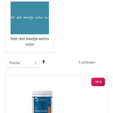
Nét dat beetje extra
voor
Van
5
artikelen
hoog
naar
laag
sorteren
-15 %