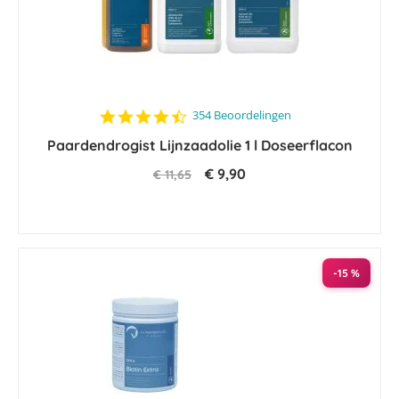
4.6
354 Beoordelingen
star
Paardendrogist Lijnzaadolie 1 l Doseerflacon
rating
€ 9,90
€ 11,65
-15 %