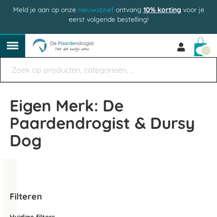
Meld je aan op onze
nieuwsbrief
ontvang
10% korting
voor je
eerst volgende bestelling!
Win
Eigen Merk: De
Paardendrogist & Dursy
Dog
Filteren