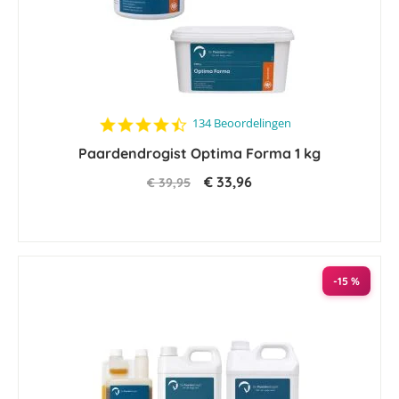
4.5
134 Beoordelingen
star
Paardendrogist Optima Forma 1 kg
rating
€ 33,96
€ 39,95
-15 %