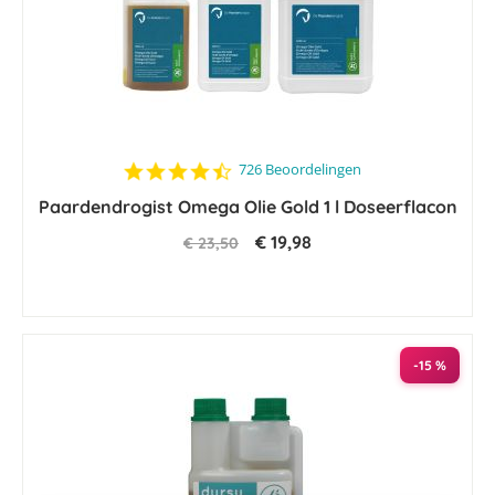
4.7
726 Beoordelingen
star
Paardendrogist Omega Olie Gold 1 l Doseerflacon
rating
€ 19,98
€ 23,50
-15 %