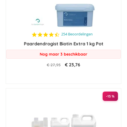
4.4
254 Beoordelingen
star
Paardendrogist Biotin Extra 1 kg Pot
rating
Nog maar 3 beschikbaar
€ 23,76
€ 27,95
-15 %