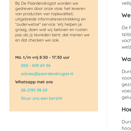
veil
Bij De Paardendrogist worden we
gedreven door onze visie: het leveren
van producten van topkwaliteit,
Wel
uitgebreide informatieverstrekking en
"ouderwetse" service. Wij helpen je
De P
graag, doen wat wij beloven en rusten
spij
pas als jij tevreden bent; dat menen we
en dat checken we ook.
vach
welz
Ma. t/m vrij 8:30 - 17:30 uur
Wat
050 - 409 69 96
Durs
advies@paardendrogist.nl
voor
Whatsapp met ons
gezo
06-2195 98 69
voed
gelu
Stuur ons een bericht
Hoe
Durs
hoog