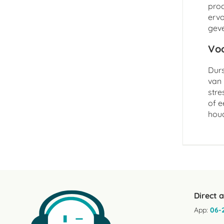
prod
ervo
geve
Voo
Durs
van 
stre
of e
hou
Direct 
App:
06-