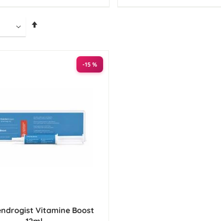
Van
hoog
naar
laag
sorteren
-15 %
ndrogist Vitamine Boost