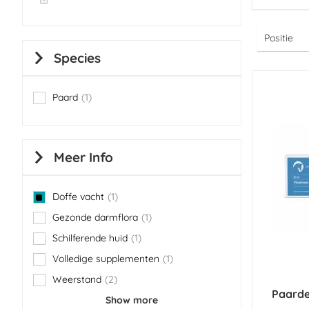
Species
Paard
1
item
Meer Info
Doffe vacht
1
item
Gezonde darmflora
1
item
Schilferende huid
1
item
Volledige supplementen
1
item
Weerstand
2
items
Paarde
Show more