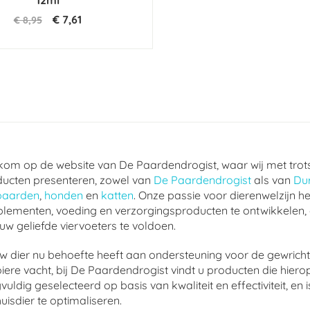
12ml
€ 7,61
€ 8,95
om op de website van De Paardendrogist, waar wij met trot
ucten presenteren, zowel van
De Paardendrogist
als van
Du
paarden
,
honden
en
katten
. Onze passie voor dierenwelzijn he
lementen, voeding en verzorgingsproducten te ontwikkelen,
uw geliefde viervoeters te voldoen.
w dier nu behoefte heeft aan ondersteuning voor de gewrichte
ere vacht, bij De Paardendrogist vindt u producten die hierop
vuldig geselecteerd op basis van kwaliteit en effectiviteit, 
uisdier te optimaliseren.