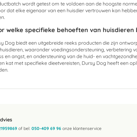
uctbatch wordt getest om te voldoen aan de hoogste normen
or dat elke eigenaar van een huisdier vertrouwen kan hebben 
n.
r welke specifieke behoeften van huisdieren
y Dog biedt een uitgebreide reeks producten die zijn ontwo
huisdieren, waaronder voedingsondersteuning, verbetering v
ss en angst, en ondersteuning van de huid- en vachtgezondhe
en kat met specifieke dieetvereisten, Dursy Dog heeft een op
den.
advies
21959869
of bel:
050-409 69 96
onze klantenservice