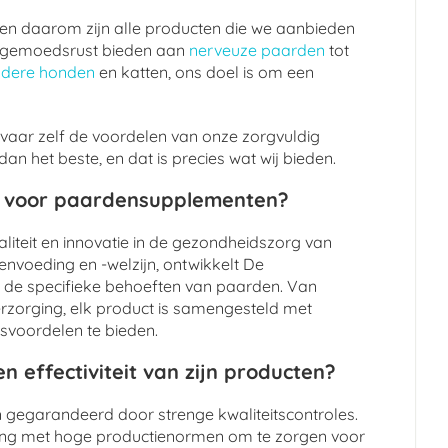
, en daarom zijn alle producten die we aanbieden
 de gemoedsrust bieden aan
nerveuze paarden
tot
udere honden
en katten, ons doel is om een
vaar zelf de voordelen van onze zorgvuldig
n het beste, en dat is precies wat wij bieden.
t voor paardensupplementen?
liteit en innovatie in de gezondheidszorg van
nvoeding en -welzijn, ontwikkelt De
 de specifieke behoeften van paarden. Van
verzorging, elk product is samengesteld met
svoordelen te bieden.
n effectiviteit van zijn producten?
jn gegarandeerd door strenge kwaliteitscontroles.
ing met hoge productienormen om te zorgen voor