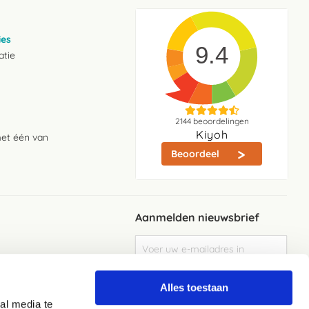
ies
9.4
atie
2144
beoordelingen
Kiyoh
met één van
Beoordeel
Aanmelden nieuwsbrief
Abonneer
u
op
Meld je aan
onze
Alles toestaan
nieuwsbrief
al media te
Elke week de beste acties en het laaste