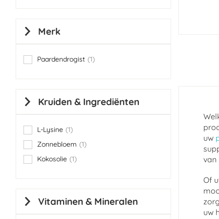
Merk
Paardendrogist
1
item
Kruiden & Ingrediënten
Welk
prod
L-Lysine
1
item
uw
Zonnebloem
1
supp
item
Kokosolie
1
van 
item
Of u
mooi
Vitaminen & Mineralen
zorg
uw h