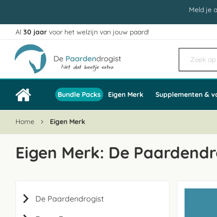
Meld je 
Al
30 jaar
voor het welzijn van jouw paard!
Ga
naar
de
inhoud
Bundle Packs
Eigen Merk
Supplementen & v
Home
Eigen Merk
Eigen Merk: De Paardendr
De Paardendrogist