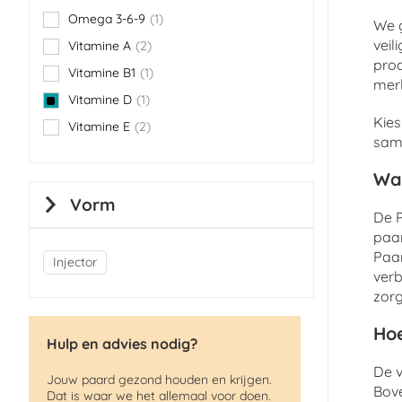
Omega 3-6-9
1
We g
item
veil
Vitamine A
2
items
pro
Vitamine B1
1
item
merk
Vitamine D
1
item
Kies
Vitamine E
2
items
same
Wa
Vorm
De P
paar
Paar
Injector
verb
zorg
Hoe
Hulp en advies nodig?
De v
Jouw paard gezond houden en krijgen.
Bov
Dat is waar we het allemaal voor doen.