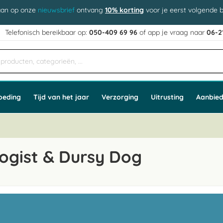
aan op onze
nieuwsbrief
ontvang
10% korting
voor je eerst volgende b
j
Telefonisch bereikbaar op:
050-409 69 96
of app
e vraag naar
06-2
oeding
Tijd van het jaar
Verzorging
Uitrusting
Aanbied
ogist & Dursy Dog