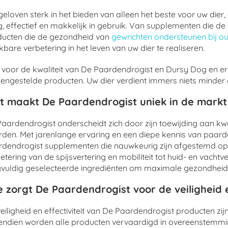
eloven sterk in het bieden van alleen het beste voor uw dier
ig, effectief en makkelijk in gebruik. Van supplementen die
ducten die de gezondheid van
gewrichten ondersteunen bij o
bare verbetering in het leven van uw dier te realiseren.
 voor de kwaliteit van De Paardendrogist en Dursy Dog en er
ngestelde producten. Uw dier verdient immers niets minder da
t maakt De Paardendrogist uniek in de mark
aardendrogist onderscheidt zich door zijn toewijding aan kwa
den. Met jarenlange ervaring en een diepe kennis van paarde
dendrogist supplementen die nauwkeurig zijn afgestemd op
etering van de spijsvertering en mobiliteit tot huid- en vacht
vuldig geselecteerde ingrediënten om maximale gezondheid
 zorgt De Paardendrogist voor de veiligheid e
eiligheid en effectiviteit van De Paardendrogist producten zi
endien worden alle producten vervaardigd in overeenstemm