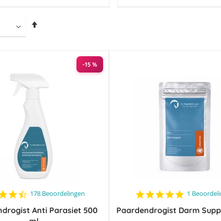
Van
hoog
naar
laag
sorteren
-15 %
4.4
5.0
178 Beoordelingen
1 Beoordel
star
star
drogist Anti Parasiet 500
rating
Paardendrogist Darm Supp
rating