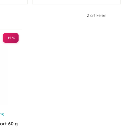
2
artikelen
-15 %
ing
ort 60 g