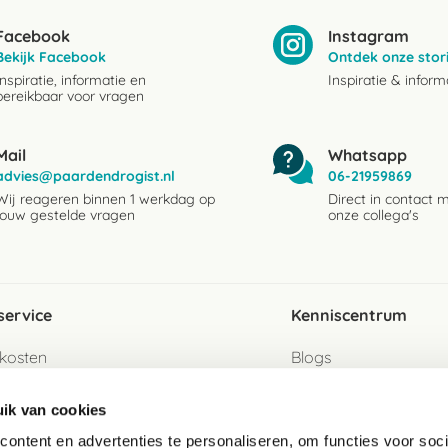
Facebook
Instagram
Bekijk Facebook
Ontdek onze stor
Inspiratie, informatie en
Inspiratie & inform
bereikbaar voor vragen
Mail
Whatsapp
advies@paardendrogist.nl
06-21959869
Wij reageren binnen 1 werkdag op
Direct in contact 
jouw gestelde vragen
onze collega's
service
Kenniscentrum
kosten
Blogs
ervice
Ingredientenwijzer
ik van cookies
jzen
Merken
ontent en advertenties te personaliseren, om functies voor soci