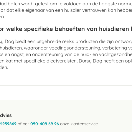
uctbatch wordt getest om te voldoen aan de hoogste normen
or dat elke eigenaar van een huisdier vertrouwen kan hebben 
n.
r welke specifieke behoeften van huisdieren
y Dog biedt een uitgebreide reeks producten die zijn ontwo
huisdieren, waaronder voedingsondersteuning, verbetering v
ss en angst, en ondersteuning van de huid- en vachtgezondhe
en kat met specifieke dieetvereisten, Dursy Dog heeft een op
den.
advies
21959869
of bel:
050-409 69 96
onze klantenservice