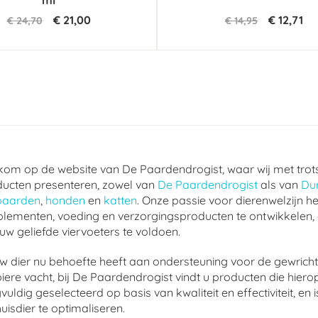
ml
€ 21,00
€ 12,71
€ 24,70
€ 14,95
om op de website van De Paardendrogist, waar wij met trot
ucten presenteren, zowel van
De Paardendrogist
als van
Du
paarden
,
honden
en
katten
. Onze passie voor dierenwelzijn he
lementen, voeding en verzorgingsproducten te ontwikkelen,
uw geliefde viervoeters te voldoen.
w dier nu behoefte heeft aan ondersteuning voor de gewrichte
ere vacht, bij De Paardendrogist vindt u producten die hierop
vuldig geselecteerd op basis van kwaliteit en effectiviteit, 
uisdier te optimaliseren.