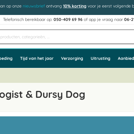
aan op onze
nieuwsbrief
ontvang
10% korting
voor je eerst volgende b
j
Telefonisch bereikbaar op:
050-409 69 96
of app
e vraag naar
06-2
oeding
Tijd van het jaar
Verzorging
Uitrusting
Aanbied
ogist & Dursy Dog