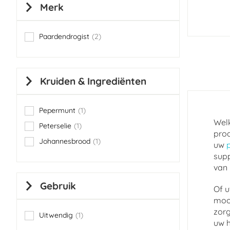
Merk
Paardendrogist
2
items
Kruiden & Ingrediënten
Pepermunt
1
item
Welk
Peterselie
1
item
prod
Johannesbrood
1
uw
item
supp
van 
Gebruik
Of u
mooi
zorg
Uitwendig
1
item
uw h