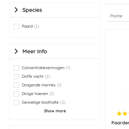
Species
Paard
2
items
Meer Info
Concentratievermogen
1
item
Doffe vacht
2
items
Dragende merries
1
item
Droge hoeven
1
item
Gevoelige kootholte
2
items
Show more
Paarden