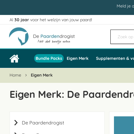
Meld je 
Al
30 jaar
voor het welzijn van jouw paard!
Ga
naar
de
inhoud
Bundle Packs
Eigen Merk
Supplementen & v
Home
Eigen Merk
Eigen Merk: De Paardendr
De Paardendrogist