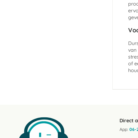
prod
ervo
geve
Voo
Durs
van 
stre
of e
hou
Direct 
App:
06-