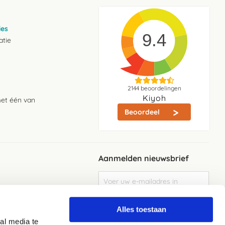
ies
9.4
atie
2144
beoordelingen
Kiyoh
met één van
Beoordeel
Aanmelden nieuwsbrief
Abonneer
u
op
Meld je aan
onze
Alles toestaan
nieuwsbrief
al media te
Elke week de beste acties en het laaste