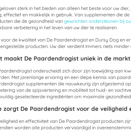
eloven sterk in het bieden van alleen het beste voor uw dier
ig, effectief en makkelijk in gebruik. Van supplementen die
ducten die de gezondheid van
gewrichten ondersteunen bij o
bare verbetering in het leven van uw dier te realiseren.
 voor de kwaliteit van De Paardendrogist en Dursy Dog en er
ngestelde producten. Uw dier verdient immers niets minder da
t maakt De Paardendrogist uniek in de mark
aardendrogist onderscheidt zich door zijn toewijding aan kwa
den. Met jarenlange ervaring en een diepe kennis van paarde
dendrogist supplementen die nauwkeurig zijn afgestemd op
etering van de spijsvertering en mobiliteit tot huid- en vacht
vuldig geselecteerde ingrediënten om maximale gezondheid
 zorgt De Paardendrogist voor de veiligheid e
eiligheid en effectiviteit van De Paardendrogist producten zi
endien worden alle producten vervaardigd in overeenstemm