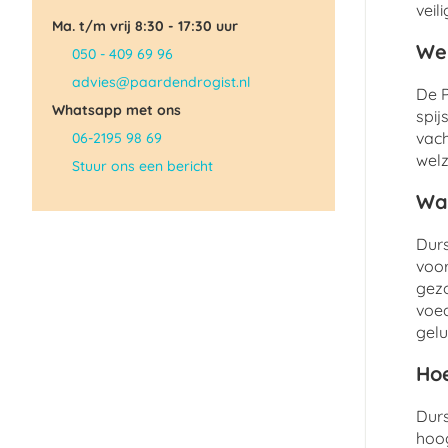
veil
Ma. t/m vrij 8:30 - 17:30 uur
Wel
050 - 409 69 96
advies@paardendrogist.nl
De P
Whatsapp met ons
spij
vach
06-2195 98 69
welz
Stuur ons een bericht
Wat
Durs
voor
gezo
voed
gelu
Hoe
Durs
hoog