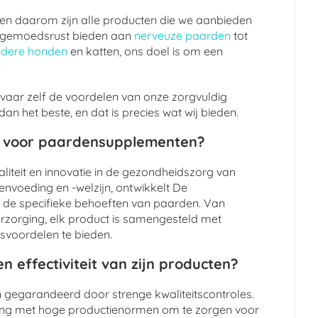
, en daarom zijn alle producten die we aanbieden
 de gemoedsrust bieden aan
nerveuze paarden
tot
udere honden
en katten, ons doel is om een
vaar zelf de voordelen van onze zorgvuldig
n het beste, en dat is precies wat wij bieden.
t voor paardensupplementen?
liteit en innovatie in de gezondheidszorg van
nvoeding en -welzijn, ontwikkelt De
 de specifieke behoeften van paarden. Van
verzorging, elk product is samengesteld met
svoordelen te bieden.
n effectiviteit van zijn producten?
jn gegarandeerd door strenge kwaliteitscontroles.
ing met hoge productienormen om te zorgen voor