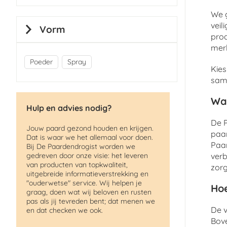
We g
veil
Vorm
pro
merk
Poeder
Spray
Kies
same
Wa
Hulp en advies nodig?
De P
Jouw paard gezond houden en krijgen.
paar
Dat is waar we het allemaal voor doen.
Paar
Bij De Paardendrogist worden we
gedreven door onze visie: het leveren
verb
van producten van topkwaliteit,
zorg
uitgebreide informatieverstrekking en
"ouderwetse" service. Wij helpen je
Hoe
graag, doen wat wij beloven en rusten
pas als jij tevreden bent; dat menen we
De v
en dat checken we ook.
Bov