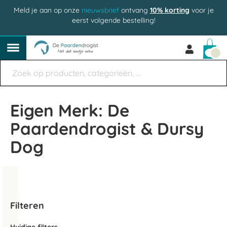
Meld je aan op onze
nieuwsbrief
ontvang
10% korting
voor je
eerst volgende bestelling!
Win
Eigen Merk: De
Paardendrogist & Dursy
Dog
Filteren