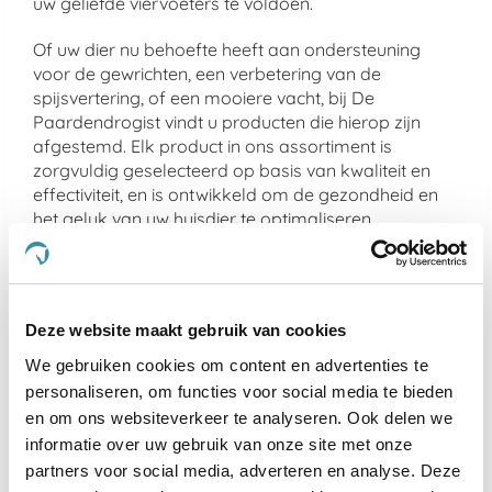
uw geliefde viervoeters te voldoen.
Of uw dier nu behoefte heeft aan ondersteuning
voor de gewrichten, een verbetering van de
spijsvertering, of een mooiere vacht, bij De
Paardendrogist vindt u producten die hierop zijn
afgestemd. Elk product in ons assortiment is
zorgvuldig geselecteerd op basis van kwaliteit en
effectiviteit, en is ontwikkeld om de gezondheid en
het geluk van uw huisdier te optimaliseren.
We geloven sterk in het bieden van alleen het beste
voor uw dier, en daarom zijn alle producten die we
aanbieden veilig, effectief en makkelijk in gebruik.
Deze website maakt gebruik van cookies
Van supplementen die de gemoedsrust bieden aan
nerveuze paarden
tot producten die de gezondheid
We gebruiken cookies om content en advertenties te
van
gewrichten ondersteunen bij oudere honden
en
personaliseren, om functies voor social media te bieden
katten, ons doel is om een merkbare verbetering in
en om ons websiteverkeer te analyseren. Ook delen we
het leven van uw dier te realiseren.
informatie over uw gebruik van onze site met onze
partners voor social media, adverteren en analyse. Deze
Kies voor de kwaliteit van De Paardendrogist en