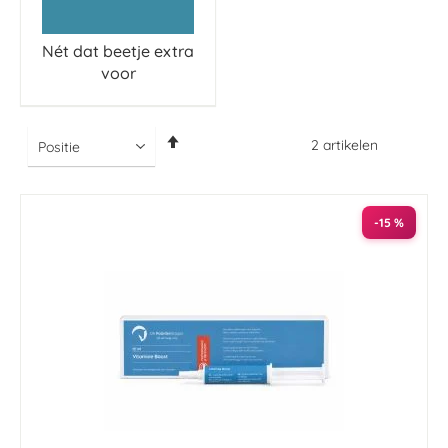
Nét dat beetje extra
voor
Van
2
artikelen
hoog
naar
laag
sorteren
-15 %