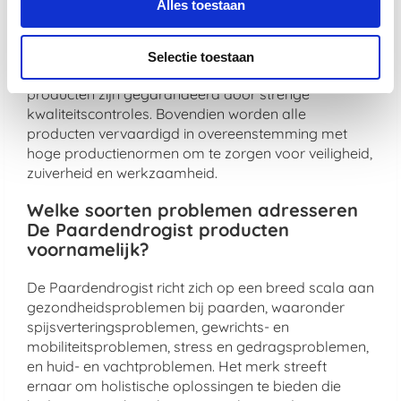
Alles toestaan
veiligheid en effectiviteit van zijn
producten?
Selectie toestaan
De veiligheid en effectiviteit van De Paardendrogist
producten zijn gegarandeerd door strenge
kwaliteitscontroles. Bovendien worden alle
producten vervaardigd in overeenstemming met
hoge productienormen om te zorgen voor veiligheid,
zuiverheid en werkzaamheid.
Welke soorten problemen adresseren
De Paardendrogist producten
voornamelijk?
De Paardendrogist richt zich op een breed scala aan
gezondheidsproblemen bij paarden, waaronder
spijsverteringsproblemen, gewrichts- en
mobiliteitsproblemen, stress en gedragsproblemen,
en huid- en vachtproblemen. Het merk streeft
ernaar om holistische oplossingen te bieden die