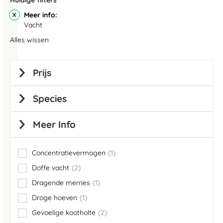
Huidige filters
Meer info
Vacht
Alles wissen
Prijs
Species
Meer Info
Concentratievermogen
1
item
Doffe vacht
2
items
Dragende merries
1
item
Droge hoeven
1
item
Gevoelige kootholte
2
items