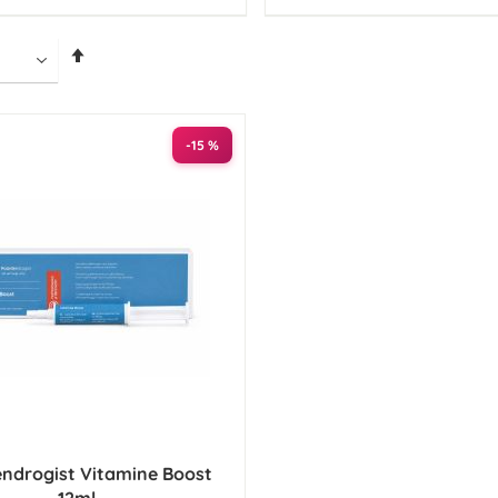
Van
hoog
naar
laag
sorteren
-15 %
ndrogist Vitamine Boost