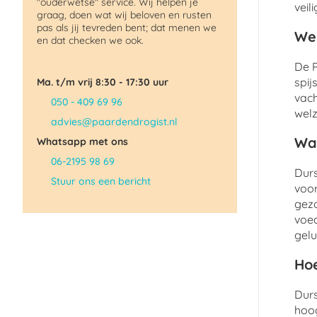
"ouderwetse" service. Wij helpen je
veil
graag, doen wat wij beloven en rusten
pas als jij tevreden bent; dat menen we
Wel
en dat checken we ook.
De P
spij
Ma. t/m vrij 8:30 - 17:30 uur
vach
050 - 409 69 96
welz
advies@paardendrogist.nl
Wat
Whatsapp met ons
06-2195 98 69
Durs
Stuur ons een bericht
voor
gezo
voed
gelu
Hoe
Durs
hoog