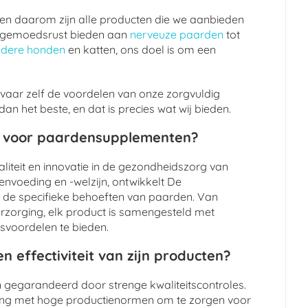
, en daarom zijn alle producten die we aanbieden
 de gemoedsrust bieden aan
nerveuze paarden
tot
udere honden
en katten, ons doel is om een
vaar zelf de voordelen van onze zorgvuldig
n het beste, en dat is precies wat wij bieden.
t voor paardensupplementen?
liteit en innovatie in de gezondheidszorg van
nvoeding en -welzijn, ontwikkelt De
 de specifieke behoeften van paarden. Van
verzorging, elk product is samengesteld met
svoordelen te bieden.
n effectiviteit van zijn producten?
jn gegarandeerd door strenge kwaliteitscontroles.
ing met hoge productienormen om te zorgen voor