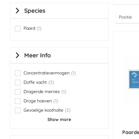
Species
Paard
1
item
Meer Info
Concentratievermogen
1
item
Doffe vacht
2
items
Dragende merries
1
item
Droge hoeven
1
item
Gevoelige kootholte
2
items
Show more
Paarde