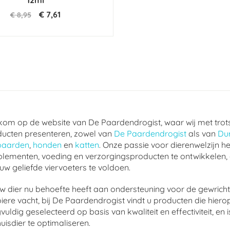
12ml
€ 7,61
€ 8,95
om op de website van De Paardendrogist, waar wij met trot
ucten presenteren, zowel van
De Paardendrogist
als van
Du
paarden
,
honden
en
katten
. Onze passie voor dierenwelzijn he
lementen, voeding en verzorgingsproducten te ontwikkelen,
uw geliefde viervoeters te voldoen.
w dier nu behoefte heeft aan ondersteuning voor de gewrichte
ere vacht, bij De Paardendrogist vindt u producten die hierop
vuldig geselecteerd op basis van kwaliteit en effectiviteit, 
uisdier te optimaliseren.