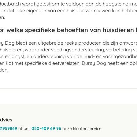
uctbatch wordt getest om te voldoen aan de hoogste normen
or dat elke eigenaar van een huisdier vertrouwen kan hebben 
n.
r welke specifieke behoeften van huisdieren
y Dog biedt een uitgebreide reeks producten die zijn ontwo
huisdieren, waaronder voedingsondersteuning, verbetering v
ss en angst, en ondersteuning van de huid- en vachtgezondhe
en kat met specifieke dieetvereisten, Dursy Dog heeft een op
den.
advies
21959869
of bel:
050-409 69 96
onze klantenservice