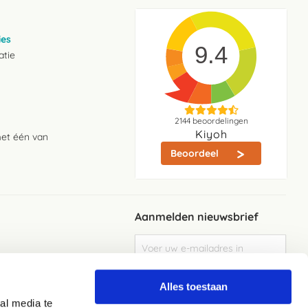
ies
9.4
atie
2144
beoordelingen
Kiyoh
met één van
Beoordeel
Aanmelden nieuwsbrief
Abonneer
u
op
Meld je aan
onze
Alles toestaan
nieuwsbrief
al media te
Elke week de beste acties en het laaste