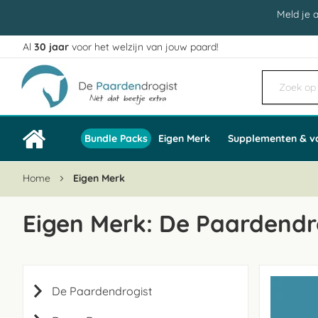
Meld je 
Al
30 jaar
voor het welzijn van jouw paard!
Ga
naar
de
inhoud
Bundle Packs
Eigen Merk
Supplementen & v
Home
Eigen Merk
Eigen Merk: De Paardendr
De Paardendrogist