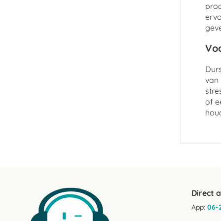
prod
ervo
geve
Voo
Durs
van 
stre
of e
hou
Direct 
App:
06-