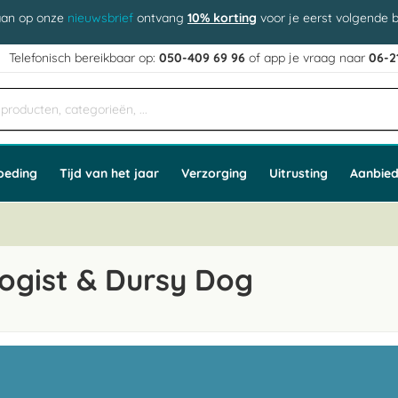
aan op onze
nieuwsbrief
ontvang
10% korting
voor je eerst volgende b
j
Telefonisch bereikbaar op:
050-409 69 96
of app
e vraag naar
06-2
oeding
Tijd van het jaar
Verzorging
Uitrusting
Aanbied
ogist & Dursy Dog