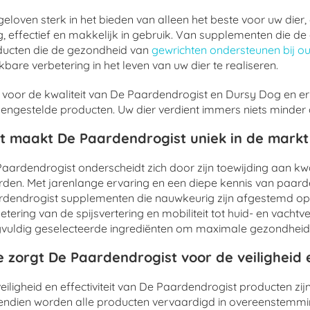
eloven sterk in het bieden van alleen het beste voor uw dier
ig, effectief en makkelijk in gebruik. Van supplementen die
ducten die de gezondheid van
gewrichten ondersteunen bij o
bare verbetering in het leven van uw dier te realiseren.
 voor de kwaliteit van De Paardendrogist en Dursy Dog en er
ngestelde producten. Uw dier verdient immers niets minder da
t maakt De Paardendrogist uniek in de mark
aardendrogist onderscheidt zich door zijn toewijding aan kwa
den. Met jarenlange ervaring en een diepe kennis van paarde
dendrogist supplementen die nauwkeurig zijn afgestemd op
etering van de spijsvertering en mobiliteit tot huid- en vacht
vuldig geselecteerde ingrediënten om maximale gezondheid
 zorgt De Paardendrogist voor de veiligheid e
eiligheid en effectiviteit van De Paardendrogist producten zi
endien worden alle producten vervaardigd in overeenstemm