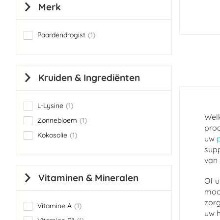
Merk
Paardendrogist
1
item
Kruiden & Ingrediënten
L-Lysine
1
item
Welk
Zonnebloem
1
item
prod
Kokosolie
1
uw
item
supp
van 
Vitaminen & Mineralen
Of u
mooi
zorg
Vitamine A
1
item
uw h