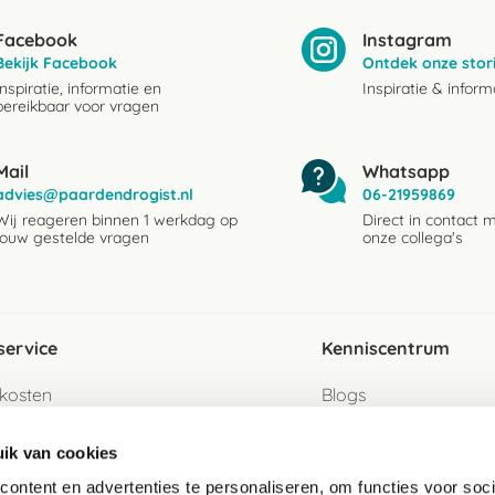
Facebook
Instagram
Bekijk Facebook
Ontdek onze stor
Inspiratie, informatie en
Inspiratie & inform
bereikbaar voor vragen
Mail
Whatsapp
advies@paardendrogist.nl
06-21959869
Wij reageren binnen 1 werkdag op
Direct in contact 
jouw gestelde vragen
onze collega's
service
Kenniscentrum
kosten
Blogs
ervice
Ingredientenwijzer
ik van cookies
jzen
Merken
ontent en advertenties te personaliseren, om functies voor soci