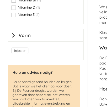
Vitamine B1
1
item
We g
Vitamine D
1
item
veil
Vitamine E
1
item
pro
merk
Kies
Vorm
same
Wa
Injector
De P
paar
Paar
Hulp en advies nodig?
verb
zorg
Jouw paard gezond houden en krijgen.
Dat is waar we het allemaal voor doen.
Hoe
Bij De Paardendrogist worden we
gedreven door onze visie: het leveren
De v
van producten van topkwaliteit,
uitgebreide informatieverstrekking en
Bov