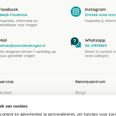
Facebook
Instagram
Bekijk Facebook
Ontdek onze stor
Inspiratie, informatie en
Inspiratie & inform
bereikbaar voor vragen
Mail
Whatsapp
advies@paardendrogist.nl
06-21959869
Wij reageren binnen 1 werkdag op
Direct in contact 
jouw gestelde vragen
onze collega's
service
Kenniscentrum
kosten
Blogs
ervice
Ingredientenwijzer
ik van cookies
jzen
Merken
ontent en advertenties te personaliseren, om functies voor soci