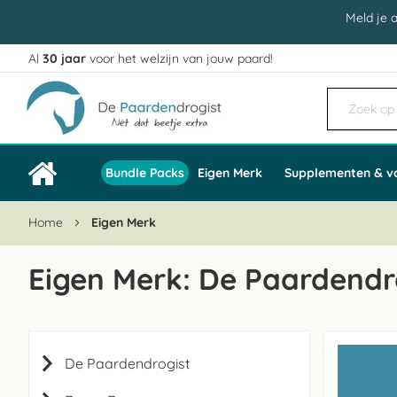
Meld je 
Al
30 jaar
voor het welzijn van jouw paard!
Ga
naar
de
inhoud
Bundle Packs
Eigen Merk
Supplementen & v
Home
Eigen Merk
Eigen Merk: De Paardendr
De Paardendrogist