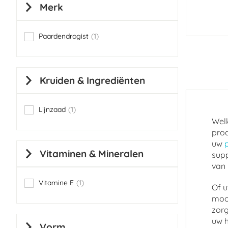
Merk
Paardendrogist
1
item
Kruiden & Ingrediënten
Lijnzaad
1
item
Welk
prod
uw
Vitaminen & Mineralen
supp
van 
Vitamine E
1
Of u
item
mooi
zorg
uw h
Vorm