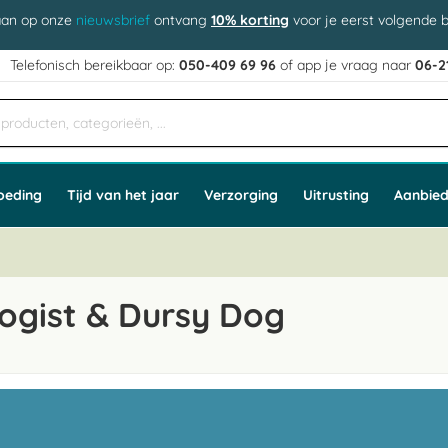
aan op onze
nieuwsbrief
ontvang
10% korting
voor je eerst volgende b
j
Telefonisch bereikbaar op:
050-409 69 96
of app
e vraag naar
06-2
oeding
Tijd van het jaar
Verzorging
Uitrusting
Aanbied
ogist & Dursy Dog