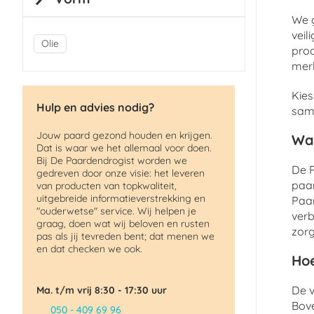
We g
veil
Olie
pro
merk
Kies
Hulp en advies nodig?
same
Jouw paard gezond houden en krijgen.
Wa
Dat is waar we het allemaal voor doen.
Bij De Paardendrogist worden we
De P
gedreven door onze visie: het leveren
paar
van producten van topkwaliteit,
uitgebreide informatieverstrekking en
Paar
"ouderwetse" service. Wij helpen je
verb
graag, doen wat wij beloven en rusten
zorg
pas als jij tevreden bent; dat menen we
en dat checken we ook.
Hoe
De v
Ma. t/m vrij 8:30 - 17:30 uur
Bov
050 - 409 69 96