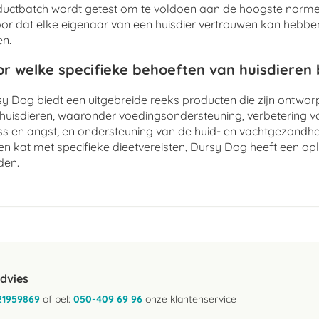
uctbatch wordt getest om te voldoen aan de hoogste normen
or dat elke eigenaar van een huisdier vertrouwen kan hebben 
n.
r welke specifieke behoeften van huisdieren
y Dog biedt een uitgebreide reeks producten die zijn ontwo
huisdieren, waaronder voedingsondersteuning, verbetering v
ss en angst, en ondersteuning van de huid- en vachtgezondhe
en kat met specifieke dieetvereisten, Dursy Dog heeft een op
den.
advies
21959869
of bel:
050-409 69 96
onze klantenservice