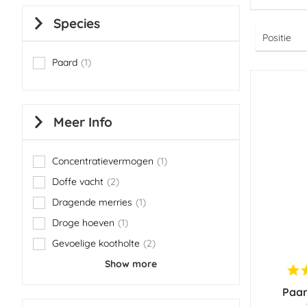
Species
Paard
1
item
Meer Info
Concentratievermogen
1
item
Doffe vacht
2
items
Dragende merries
1
item
Droge hoeven
1
item
Gevoelige kootholte
2
items
Show more
Paar