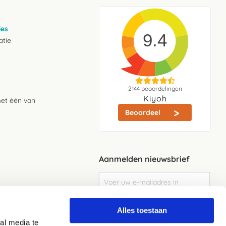
ies
9.4
atie
2144
beoordelingen
Kiyoh
met één van
Beoordeel
Aanmelden nieuwsbrief
Abonneer
u
op
Meld je aan
onze
Alles toestaan
nieuwsbrief
al media te
Elke week de beste acties en het laaste