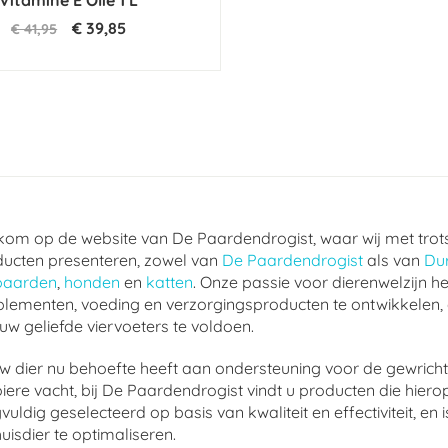
Vitamine E Olie 1 L
€ 39,85
€ 41,95
om op de website van De Paardendrogist, waar wij met trot
ucten presenteren, zowel van
De Paardendrogist
als van
Du
paarden
,
honden
en
katten
. Onze passie voor dierenwelzijn he
lementen, voeding en verzorgingsproducten te ontwikkelen,
uw geliefde viervoeters te voldoen.
w dier nu behoefte heeft aan ondersteuning voor de gewrichte
ere vacht, bij De Paardendrogist vindt u producten die hierop
vuldig geselecteerd op basis van kwaliteit en effectiviteit, 
uisdier te optimaliseren.