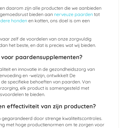
, en daarom zijn alle producten die we aanbieden
 de gemoedsrust bieden aan
nerveuze paarden
tot
udere honden
en katten, ons doel is om een
vaar zelf de voordelen van onze zorgvuldig
n het beste, en dat is precies wat wij bieden.
t voor paardensupplementen?
liteit en innovatie in de gezondheidszorg van
nvoeding en -welzijn, ontwikkelt De
 de specifieke behoeften van paarden. Van
verzorging, elk product is samengesteld met
svoordelen te bieden.
n effectiviteit van zijn producten?
jn gegarandeerd door strenge kwaliteitscontroles.
ing met hoge productienormen om te zorgen voor