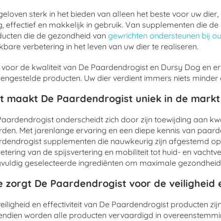
eloven sterk in het bieden van alleen het beste voor uw dier
ig, effectief en makkelijk in gebruik. Van supplementen die
ducten die de gezondheid van
gewrichten ondersteunen bij o
bare verbetering in het leven van uw dier te realiseren.
 voor de kwaliteit van De Paardendrogist en Dursy Dog en er
ngestelde producten. Uw dier verdient immers niets minder da
t maakt De Paardendrogist uniek in de mark
aardendrogist onderscheidt zich door zijn toewijding aan kwa
den. Met jarenlange ervaring en een diepe kennis van paarde
dendrogist supplementen die nauwkeurig zijn afgestemd op
etering van de spijsvertering en mobiliteit tot huid- en vacht
vuldig geselecteerde ingrediënten om maximale gezondheid
 zorgt De Paardendrogist voor de veiligheid e
eiligheid en effectiviteit van De Paardendrogist producten zi
endien worden alle producten vervaardigd in overeenstemm