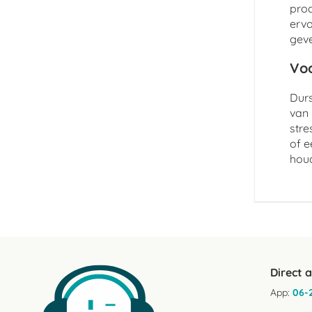
prod
ervo
geve
Voo
Durs
van 
stre
of e
hou
Direct 
App:
06-