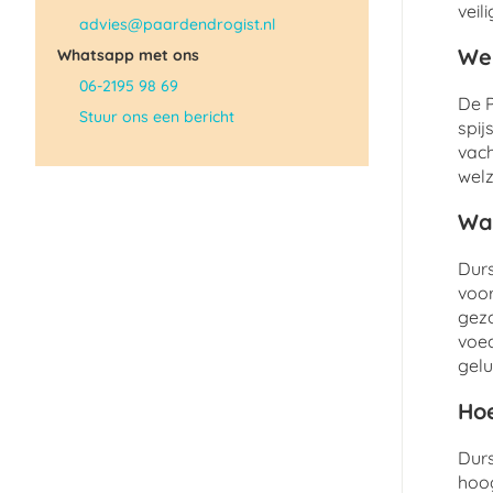
veil
advies@paardendrogist.nl
Wel
Whatsapp met ons
06-2195 98 69
De P
Stuur ons een bericht
spij
vach
welz
Wat
Durs
voor
gezo
voed
gelu
Hoe
Durs
hoog