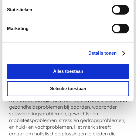
Hoe zorgt De Paardendrogist voor de
veiligheid en effectiviteit van zijn
Statistieken
producten?
De veiligheid en effectiviteit van De Paardendrogist
Marketing
producten zijn gegarandeerd door strenge
kwaliteitscontroles. Bovendien worden alle
producten vervaardigd in overeenstemming met
Details tonen
hoge productienormen om te zorgen voor veiligheid,
zuiverheid en werkzaamheid.
Alles toestaan
Welke soorten problemen adresseren
De Paardendrogist producten
voornamelijk?
Selectie toestaan
De Paardendrogist richt zich op een breed scala aan
gezondheidsproblemen bij paarden, waaronder
spijsverteringsproblemen, gewrichts- en
mobiliteitsproblemen, stress en gedragsproblemen,
en huid- en vachtproblemen. Het merk streeft
ernaar om holistische oplossingen te bieden die