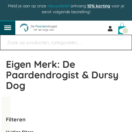
Meld je aan op onze
nieuwsbrief
ontvang
10% korting
voor je
eerst volgende bestelling!
Win
Eigen Merk: De
Paardendrogist & Dursy
Dog
Filteren