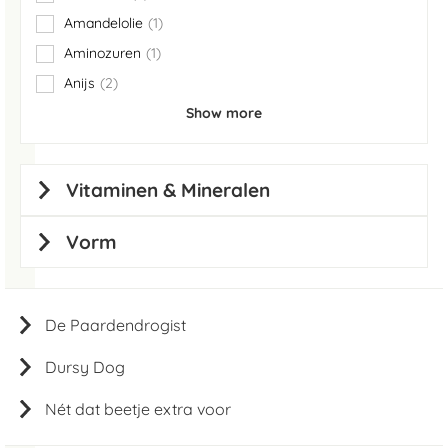
items
Amandelolie
1
item
Aminozuren
1
item
Anijs
2
items
Show more
Vitaminen & Mineralen
Vorm
De Paardendrogist
Dursy Dog
Nét dat beetje extra voor