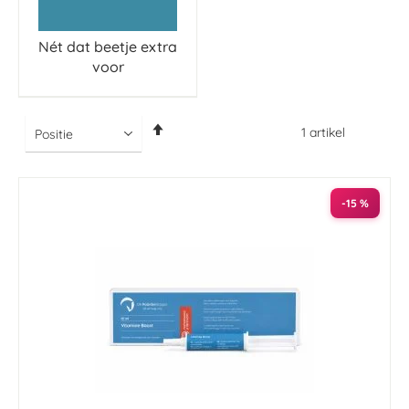
Nét dat beetje extra
voor
Van
1
artikel
hoog
naar
laag
sorteren
-15 %