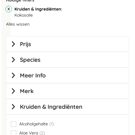
Huidige filters
Kruiden & Ingrediënten
Kokosolie
Alles wissen
Prijs
Species
Meer Info
Merk
Kruiden & Ingrediënten
Alcoholgehalte
1
item
Aloe Vera
2