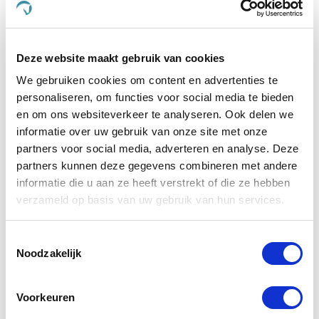
Dursy Dog en ervaar zelf de voordelen van onze
zorgvuldig samengestelde producten. Uw dier
verdient immers niets minder dan het beste, en dat is
Deze website maakt gebruik van cookies
precies wat wij bieden.
We gebruiken cookies om content en advertenties te
Wat maakt De Paardendrogist uniek in
personaliseren, om functies voor social media te bieden
de markt voor paardensupplementen?
en om ons websiteverkeer te analyseren. Ook delen we
informatie over uw gebruik van onze site met onze
De Paardendrogist onderscheidt zich door zijn
partners voor social media, adverteren en analyse. Deze
toewijding aan kwaliteit en innovatie in de
partners kunnen deze gegevens combineren met andere
gezondheidszorg van paarden. Met jarenlange
informatie die u aan ze heeft verstrekt of die ze hebben
ervaring en een diepe kennis van paardenvoeding
en -welzijn, ontwikkelt De Paardendrogist
verzameld op basis van uw gebruik van hun services.
supplementen die nauwkeurig zijn afgestemd op de
specifieke behoeften van paarden. Van verbetering
Toestemmingsselectie
van de spijsvertering en mobiliteit tot huid- en
Noodzakelijk
vachtverzorging, elk product is samengesteld met
zorgvuldig geselecteerde ingrediënten om
maximale gezondheidsvoordelen te bieden.
Voorkeuren