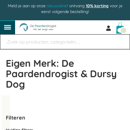
Meld je aan op onze
nieuwsbrief
ontvang
10% korting
voor je
eerst volgende bestelling!
Win
Eigen Merk: De
Paardendrogist & Dursy
Dog
Filteren