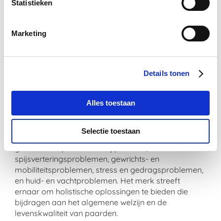
Statistieken
De veiligheid en effectiviteit van De Paardendrogist
producten zijn gegarandeerd door strenge
Marketing
kwaliteitscontroles. Bovendien worden alle
producten vervaardigd in overeenstemming met
hoge productienormen om te zorgen voor veiligheid,
zuiverheid en werkzaamheid.
Details tonen
Welke soorten problemen adresseren
Alles toestaan
De Paardendrogist producten
voornamelijk?
Selectie toestaan
De Paardendrogist richt zich op een breed scala aan
gezondheidsproblemen bij paarden, waaronder
spijsverteringsproblemen, gewrichts- en
mobiliteitsproblemen, stress en gedragsproblemen,
en huid- en vachtproblemen. Het merk streeft
ernaar om holistische oplossingen te bieden die
bijdragen aan het algemene welzijn en de
levenskwaliteit van paarden.