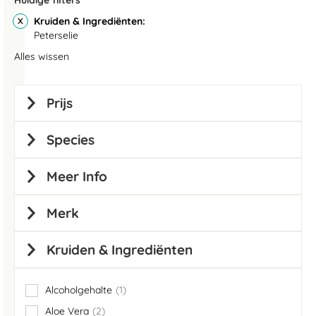
Huidige filters
Kruiden & Ingrediënten
Peterselie
Alles wissen
Prijs
Species
Meer Info
Merk
Kruiden & Ingrediënten
Alcoholgehalte
1
item
Aloe Vera
2