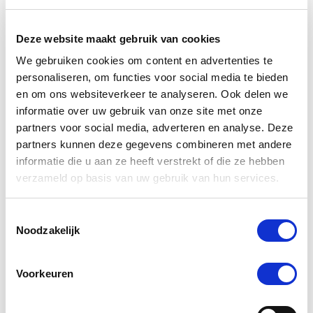
verdient immers niets minder dan het beste, en dat is
precies wat wij bieden.
Deze website maakt gebruik van cookies
Wat maakt De Paardendrogist uniek in
We gebruiken cookies om content en advertenties te
de markt voor paardensupplementen?
personaliseren, om functies voor social media te bieden
en om ons websiteverkeer te analyseren. Ook delen we
De Paardendrogist onderscheidt zich door zijn
informatie over uw gebruik van onze site met onze
toewijding aan kwaliteit en innovatie in de
partners voor social media, adverteren en analyse. Deze
gezondheidszorg van paarden. Met jarenlange
ervaring en een diepe kennis van paardenvoeding
partners kunnen deze gegevens combineren met andere
en -welzijn, ontwikkelt De Paardendrogist
informatie die u aan ze heeft verstrekt of die ze hebben
supplementen die nauwkeurig zijn afgestemd op de
verzameld op basis van uw gebruik van hun services.
specifieke behoeften van paarden. Van verbetering
van de spijsvertering en mobiliteit tot huid- en
Toestemmingsselectie
vachtverzorging, elk product is samengesteld met
Noodzakelijk
zorgvuldig geselecteerde ingrediënten om
maximale gezondheidsvoordelen te bieden.
Voorkeuren
Hoe zorgt De Paardendrogist voor de
veiligheid en effectiviteit van zijn
producten?