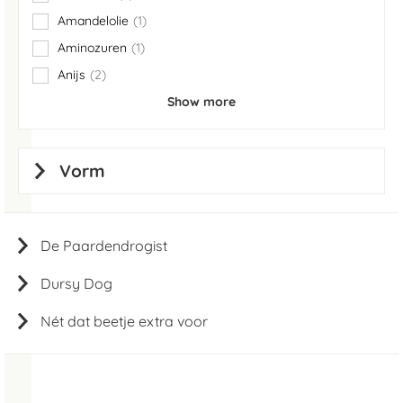
items
Amandelolie
1
item
Aminozuren
1
item
Anijs
2
items
Show more
Vorm
De Paardendrogist
Dursy Dog
Nét dat beetje extra voor