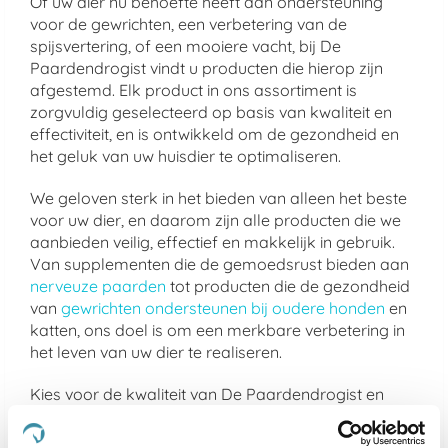
Of uw dier nu behoefte heeft aan ondersteuning
voor de gewrichten, een verbetering van de
spijsvertering, of een mooiere vacht, bij De
Paardendrogist vindt u producten die hierop zijn
afgestemd. Elk product in ons assortiment is
zorgvuldig geselecteerd op basis van kwaliteit en
effectiviteit, en is ontwikkeld om de gezondheid en
het geluk van uw huisdier te optimaliseren.
We geloven sterk in het bieden van alleen het beste
voor uw dier, en daarom zijn alle producten die we
aanbieden veilig, effectief en makkelijk in gebruik.
Van supplementen die de gemoedsrust bieden aan
nerveuze paarden
tot producten die de gezondheid
van
gewrichten ondersteunen bij oudere honden
en
katten, ons doel is om een merkbare verbetering in
het leven van uw dier te realiseren.
Kies voor de kwaliteit van De Paardendrogist en
Dursy Dog en ervaar zelf de voordelen van onze
zorgvuldig samengestelde producten. Uw dier