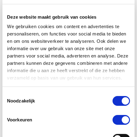
verdient immers niets minder dan het beste, en dat is
precies wat wij bieden.
Deze website maakt gebruik van cookies
Wat maakt De Paardendrogist uniek in
We gebruiken cookies om content en advertenties te
de markt voor paardensupplementen?
personaliseren, om functies voor social media te bieden
en om ons websiteverkeer te analyseren. Ook delen we
De Paardendrogist onderscheidt zich door zijn
informatie over uw gebruik van onze site met onze
toewijding aan kwaliteit en innovatie in de
partners voor social media, adverteren en analyse. Deze
gezondheidszorg van paarden. Met jarenlange
ervaring en een diepe kennis van paardenvoeding
partners kunnen deze gegevens combineren met andere
en -welzijn, ontwikkelt De Paardendrogist
informatie die u aan ze heeft verstrekt of die ze hebben
supplementen die nauwkeurig zijn afgestemd op de
verzameld op basis van uw gebruik van hun services.
specifieke behoeften van paarden. Van verbetering
van de spijsvertering en mobiliteit tot huid- en
Toestemmingsselectie
vachtverzorging, elk product is samengesteld met
Noodzakelijk
zorgvuldig geselecteerde ingrediënten om
maximale gezondheidsvoordelen te bieden.
Voorkeuren
Hoe zorgt De Paardendrogist voor de
veiligheid en effectiviteit van zijn
producten?