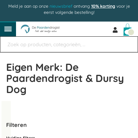
Meld je aan op onze
nieuwsbrief
ontvang
10% korting
voor je
eerst volgende bestelling!
Win
Eigen Merk: De
Paardendrogist & Dursy
Dog
Filteren