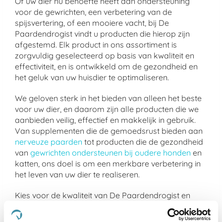
Of uw dier nu behoefte heeft aan ondersteuning
voor de gewrichten, een verbetering van de
spijsvertering, of een mooiere vacht, bij De
Paardendrogist vindt u producten die hierop zijn
afgestemd. Elk product in ons assortiment is
zorgvuldig geselecteerd op basis van kwaliteit en
effectiviteit, en is ontwikkeld om de gezondheid en
het geluk van uw huisdier te optimaliseren.
We geloven sterk in het bieden van alleen het beste
voor uw dier, en daarom zijn alle producten die we
aanbieden veilig, effectief en makkelijk in gebruik.
Van supplementen die de gemoedsrust bieden aan
nerveuze paarden
tot producten die de gezondheid
van
gewrichten ondersteunen bij oudere honden
en
katten, ons doel is om een merkbare verbetering in
het leven van uw dier te realiseren.
Kies voor de kwaliteit van De Paardendrogist en
Dursy Dog en ervaar zelf de voordelen van onze
zorgvuldig samengestelde producten. Uw dier