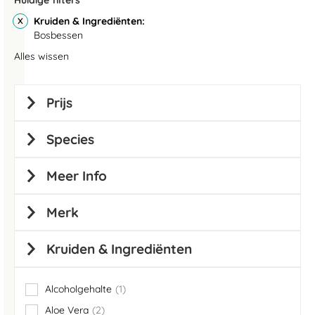
Huidige filters
Kruiden & Ingrediënten
Bosbessen
Alles wissen
Prijs
Species
Meer Info
Merk
Kruiden & Ingrediënten
Alcoholgehalte
1
item
Aloe Vera
2