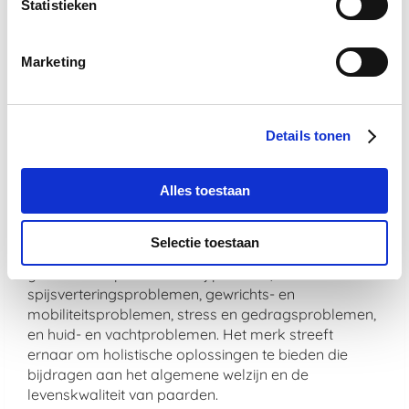
Statistieken
De veiligheid en effectiviteit van De Paardendrogist
producten zijn gegarandeerd door strenge
Marketing
kwaliteitscontroles. Bovendien worden alle
producten vervaardigd in overeenstemming met
hoge productienormen om te zorgen voor veiligheid,
zuiverheid en werkzaamheid.
Details tonen
Welke soorten problemen adresseren
Alles toestaan
De Paardendrogist producten
voornamelijk?
Selectie toestaan
De Paardendrogist richt zich op een breed scala aan
gezondheidsproblemen bij paarden, waaronder
spijsverteringsproblemen, gewrichts- en
mobiliteitsproblemen, stress en gedragsproblemen,
en huid- en vachtproblemen. Het merk streeft
ernaar om holistische oplossingen te bieden die
bijdragen aan het algemene welzijn en de
levenskwaliteit van paarden.