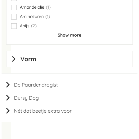
items
Amandelolie
1
item
Aminozuren
1
item
Anijs
2
items
Show more
Vorm
De Paardendrogist
Dursy Dog
Nét dat beetje extra voor